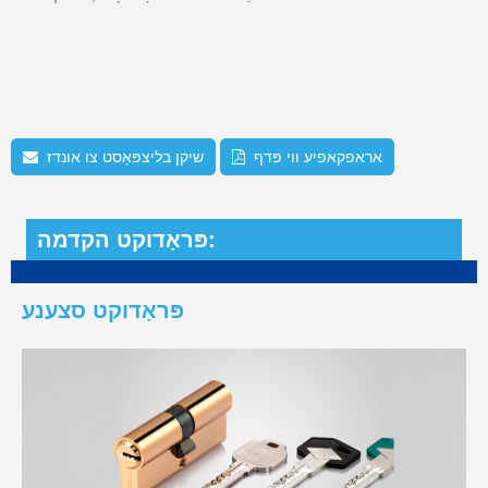
אראפקאפיע ווי פּדף
שיקן בליצפּאָסט צו אונדז
פּראָדוקט הקדמה:
פּראָדוקט סצענע