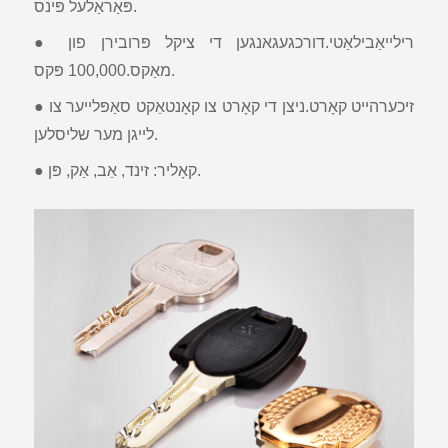
פּאַראַלעל פּינס.
● רילייאַבילאַטי.דורכגעגאנגען די ציקל פּרובירן פון
מאַקס.100,000 פּקס.
● זיכערהייט קאָרט.ניצן די קאָרט צו קאָנטאַקט סאַפּלייער צו
לייגן מער שליסלען.
● קאָליר: זינד, אַב, אַק, פּן.