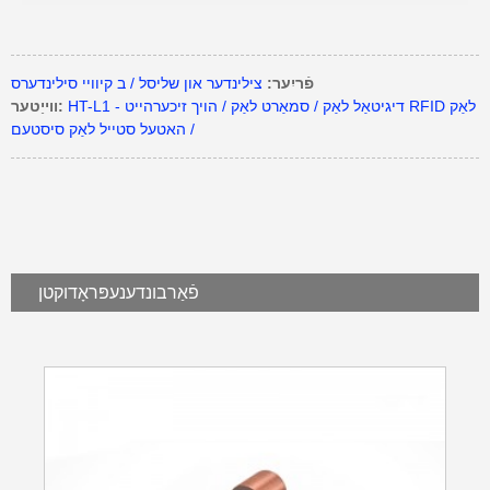
פֿריִער:
צילינדער און שליסל / ב קיוויי סילינדערס
HT-L1 - דיגיטאַל לאַק / סמאַרט לאַק / הויך זיכערהייט RFID לאַק
ווייַטער:
/ האטעל סטייל לאַק סיסטעם
פֿאַרבונדענע
פּראָדוקטן