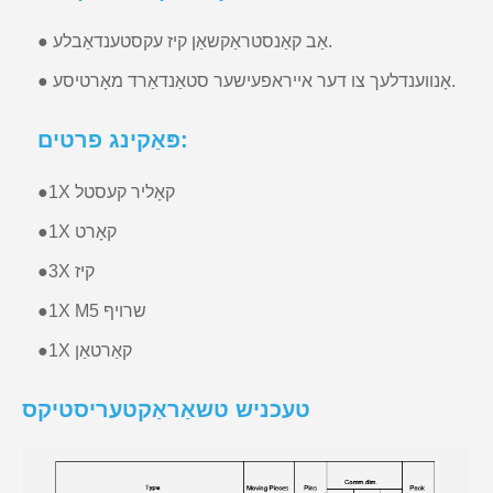
● אַב קאַנסטראַקשאַן קיז עקסטענדאַבלע.
● אָנווענדלעך צו דער אייראפעישער סטאַנדאַרד מאָרטיסע.
פּאַקינג פרטים:
1X קאָליר קעסטל
●
1X קאָרט
●
3X קיז
●
1X M5 שרויף
●
1X קאַרטאַן
●
טעכניש טשאַראַקטעריסטיקס