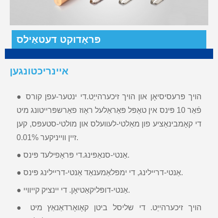
פּראָדוקט דעטאַילס
איינריכטונגען
● הויך פּרעסיסיאָן און הויך זיכערהייַט.די ינטער-עפן קורס
פֿאַר 10 פּינס אין טאָפּל פּאַראַלעל ראָוז פאַרשפּרייטונג מיט
די קאָמבינאַציע פון ​​​​מאַלטי-לעוועלס און מולטי-סטעפּס, קען
זיין ווייניקער 0.01%.
● אַנטי-סנאַפּינג.די פּראָפילעד פּינס.
● אַנטי-דריילינג, די ימפּלאַמענאַד אַנטי-דריילינג פּינס.
● אַנטי-דופּליקאַטיאָן. די יינציק קייוויי.
● הויך זיכערהייַט. די שליסל ביטן קאָואָרדאַנאַץ מיט