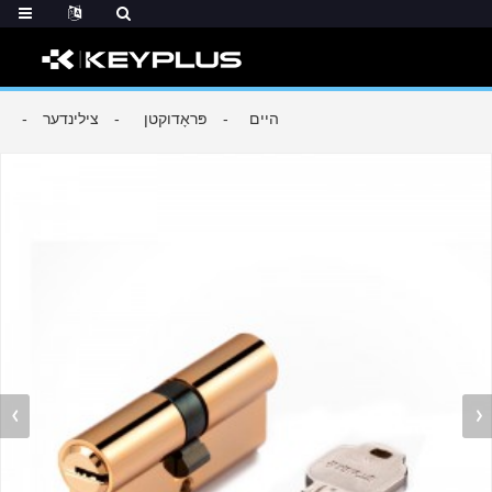
היים
פּראָדוקטן
צילינדער