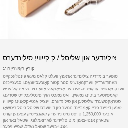
צילינדער און שליסל / ק קייווייַ סילינדערס
קורץ באַשרייַבונג:
סופּער ב מדרגה צילינדער אַדאַפּץ וועלט קלאַס מעש פּינטלעכקייַט
מעהודערדיק ווערקמאַנשיפּ סטרוקטור קאָוכעסיוונאַס.ויסגעצייכנט
ווערקמאַנשיפּ, אַדאַפּטינג אינטערנאַציאָנאַלע אַוואַנסירטע איטאַליעניש
קאָמפּיוטער ביטינג מאַשין, וואָס מאכט הויך פּינטלעכקייַט שטרענג
סטראַקטשערד שליסלען און סילינדערס. יינציק אַנטי-קלאַנינג קייווייז
זענען דיזיינד פריי קאַמביינד נומער פון דייווערס שליסל ביסל ריטשאַז
איבער 1,250,000 טייפּס מיט נידעריק קעגנצייַטיק עפענען קורס
שטאַרק אַנטי-צאַפּן מיט סליידער פֿאַרזאַמלונג, שטאָל באַר און
אַנטי-בויער שטאָל נאָדל, שפּיץ זיכער.