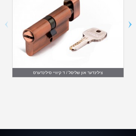
צילינדער און שליסל / ד קיוויי סילינדערס