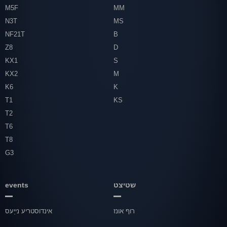
M5F
MM
N3T
MS
NF21T
B
Z8
D
KX1
S
KX2
M
K6
K
T1
KS
T2
T6
T8
G3
שטיצט
events
רוף אונז
אינדוסטריע נייַעס