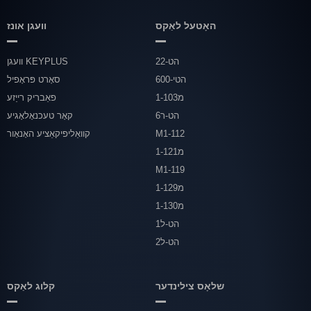
האָטעל לאַקס
וועגן אונז
הט-22
וועגן KEYPLUS
הטי-600
סאָרט פּראָפיל
מ1-103
פאַבריק רייַזע
הט-ר6
קאָר טעכנאָלאָגיע
M1-112
קוואַליפיקאַציע האָנאָור
מ1-121
M1-119
מ1-129
מ1-130
הט-ל1
הט-ל2
שלאָס צילינדער
קלוג לאַקס