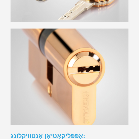
אַפּפּליקאַטיאָן אַנטוויקלונג: