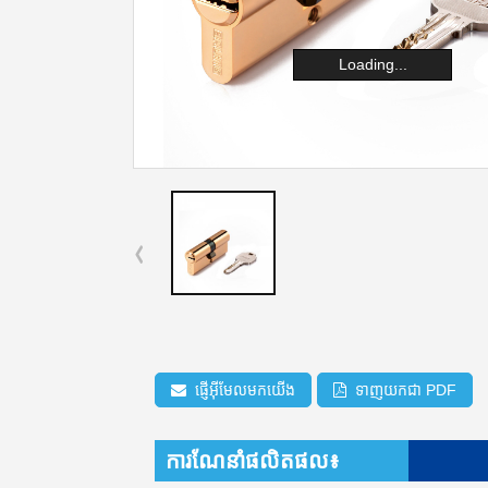
Loading...
ផ្ញើអ៊ីមែលមកយើង
ទាញយកជា PDF
ការណែនាំផលិតផល៖