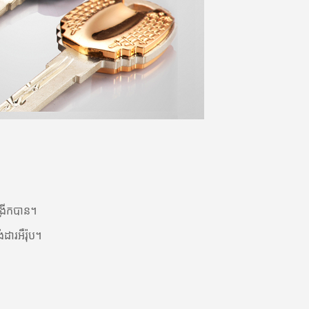
្រីកបាន។
ដារអឺរ៉ុប។