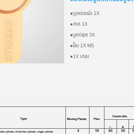
●
ប្រអប់ពណ៌ 1X
●
កាត 1X
●
គ្រាប់ចុច 3X
●
វីស 1X M5
●
1X កេស