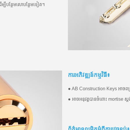
់ ដើម្បីបន្ថែមសោបន្ថែមទៀត។
ការអភិវឌ្ឍន៍កម្មវិធី៖
● AB Construction Keys អាចពង
● អាចអនុវត្តបានចំពោះ mortise ស្តង់
ព័ត៌មានលម្អិតអំពីការវេចខ្ចប់៖