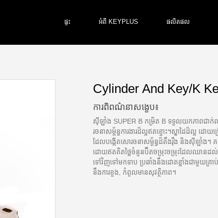
ផ្ទះ
អំពី KEYPLUS
ផលិតផល
Cylinder And Key/K K
ការពិពណ៌នាសង្ខេប៖
ស៊ីឡាំង SUPER B កម្រិត B ទទួលយកភាពជាក់លាក
រចនាសម្ព័ន្ធការងារដ៏ល្អឥតខ្ចោះ។ស្នាដៃដ៏ល្អ ដោយប្រើប្
ដែលបង្កើតសោរចនាសម្ព័ន្ធដ៏តឹងរ៉ឹង និងស៊ីឡាំង។ គន
ដោយឥតគិតថ្លៃចំនួនប៊ីតចម្រុះចម្រុះដែលឈានដល
ទៅវិញទៅមកទាប ប្រឆាំងនឹងដោតខ្លាំងជាមួយគ្រាប់រំក
នឹងការខួង, កំពូលមានសុវត្ថិភាព។