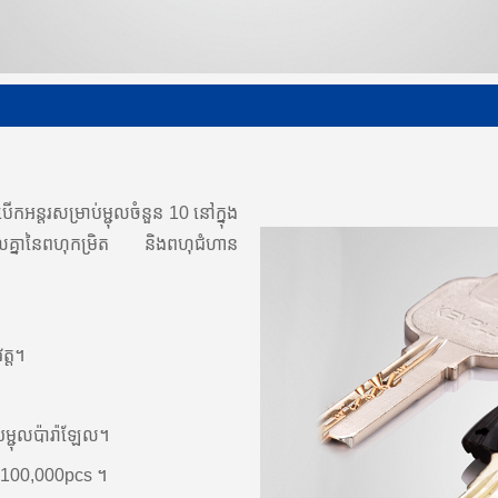
ើកអន្តរសម្រាប់ម្ជុលចំនួន 10 នៅក្នុង
ចូលគ្នានៃពហុកម្រិត និងពហុជំហាន
ត្ត។
យម្ជុលប៉ារ៉ាឡែល។
ax.100,000pcs ។