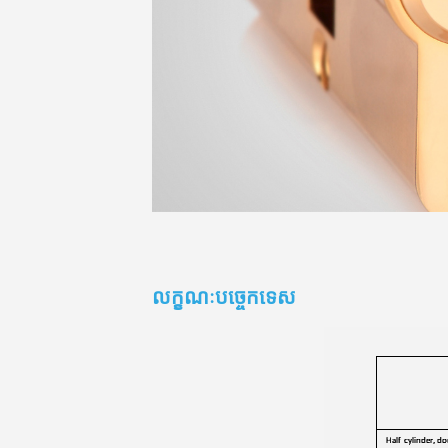
លក្ខណៈបច្ចេកទេស