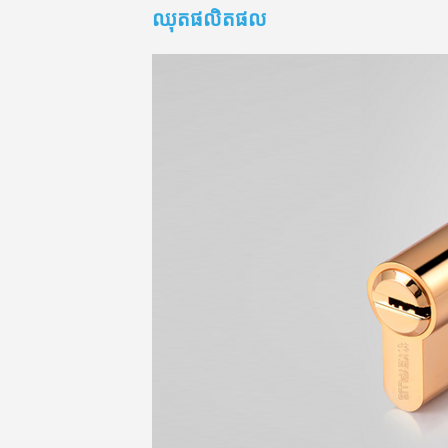
ឈុតផលិតផល