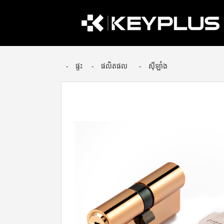
ផ្ទះ
ផលិតផល
ស៊ីឡាំង