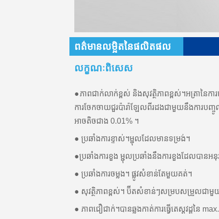
ព​ត៌​មាន​លម្អិត​នៃ​ផលិតផល
លក្ខណៈពិសេស
●ភាពជាក់លាក់ខ្ពស់ និងសុវត្ថិភាពខ្ពស់។អត្រានៃការប
ការចែកចាយជួរប៉ារ៉ាឡែលពីរដងជាមួយនឹងការបញ្
អាចតិចជាង 0.01% ។
● ប្រឆាំងការខ្ទាស់។ម្ជុលដែលមានទម្រង់។
●ប្រឆាំងការខួង ម្ជុលប្រឆាំងនឹងការខួងដែលបានអនុវ
● ប្រឆាំងការចម្លង។ ផ្លូវសំខាន់តែមួយគត់។
● សុវត្ថិភាពខ្ពស់។ ប៊ីតសំខាន់ៗសម្របសម្រួលជាមួ
● ភាពជឿជាក់។បានឆ្លងកាត់ការធ្វើតេស្តវដ្តនៃ m