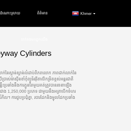
ដំណោះស្រាយ
ព័ត៌មាន
Khmer
ទាក់ទង​មក​ពួក​យើង
eyway Cylinders
់នៃស្ពាន់ស្ពាន់លំដាប់ពិភពលោក ភាពជាក់លាក់នៃ
រាស់ម៉ាស៊ីនខាំកុំព្យួទ័រអ៊ីតាលីកម្រិតខ្ពស់អន្តរជាតិ
្លឹះប្រឆាំងនឹងការក្លូនតែមួយគត់ត្រូវបានរចនាឡើង
់ជាង 1,250,000 ប្រភេទ ជាមួយនឹងអត្រាបើកចំហរ
ិល។ ការជួបប្រជុំគ្នា, របារដែកនិងម្ជុលដែកប្រឆាំង