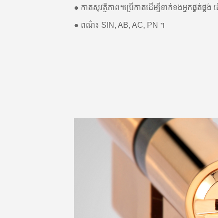
● កាតសុវត្ថិភាព។ប្រើកាតដើម្បីទាក់ទងអ្នកផ្គត់ផ្គង
● ពណ៌៖ SIN, AB, AC, PN ។