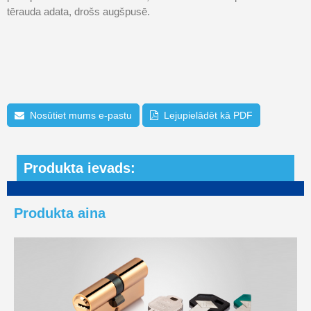
tērauda adata, drošs augšpusē.
Nosūtiet mums e-pastu
Lejupielādēt kā PDF
Produkta ievads:
Produkta aina