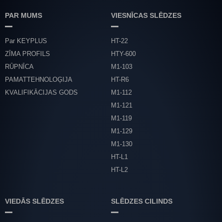
PAR MUMS
VIESNĪCAS SLĒDZES
Par KEYPLUS
HT-22
ZĪMA PROFILS
HTY-600
RŪPNĪCA
M1-103
PAMATTEHNOLOĢIJA
HT-R6
KVALIFIKĀCIJAS GODS
M1-112
M1-121
M1-119
M1-129
M1-130
HT-L1
HT-L2
VIEDĀS SLĒDZES
SLĒDZES CILINDS