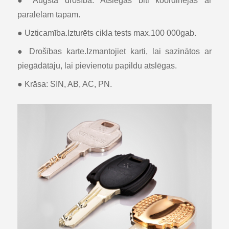
● Augsta drošība. Atslēgas biti koordinējas ar
paralēlām tapām.
● Uzticamība.Izturēts cikla tests max.100 000gab.
● Drošības karte.Izmantojiet karti, lai sazinātos ar
piegādātāju, lai pievienotu papildu atslēgas.
● Krāsa: SIN, AB, AC, PN.