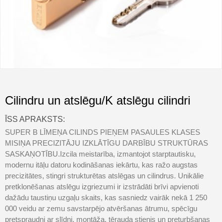
Cilindru un atslēgu/K atslēgu cilindri
ĪSS APRAKSTS:
SUPER B LĪMEŅA CILINDS PIEŅEM PASAULES KLASES
MISIŅA PRECIZITĀJU IZKLĀTĪGU DARBĪBU STRUKTŪRAS
SASKAŅOTĪBU.Izcila meistarība, izmantojot starptautisku,
modernu itāļu datoru kodināšanas iekārtu, kas ražo augstas
precizitātes, stingri strukturētas atslēgas un cilindrus. Unikālie
pretklonēšanas atslēgu izgriezumi ir izstrādāti brīvi apvienoti
dažādu taustiņu uzgaļu skaits, kas sasniedz vairāk nekā 1 250
000 veidu ar zemu savstarpējo atvēršanas ātrumu, spēcīgu
pretspraudni ar slīdni. montāža, tērauda stienis un preturbšanas