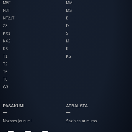
M5F
MM
N3T
MS
NF21T
B
Z8
D
KX1
S
KX2
M
K6
K
T1
KS
T2
T6
T8
G3
PASĀKUMI
ATBALSTA
Nozares jaunumi
Sazinies ar mums