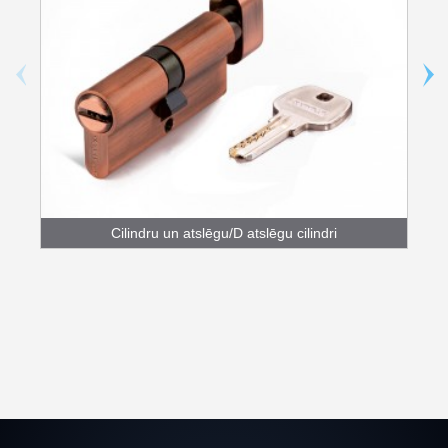
Cilindru un atslēgu/D atslēgu cilindri