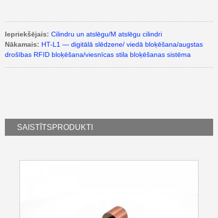
Iepriekšējais:
Cilindru un atslēgu/M atslēgu cilindri
Nākamais:
HT-L1 — digitālā slēdzene/ viedā bloķēšana/augstas
drošības RFID bloķēšana/viesnīcas stila bloķēšanas sistēma
SAISTĪTS
PRODUKTI