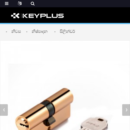
නිවස
නිෂ්පාදන
සිලින්ඩර්