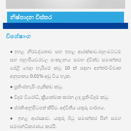
නිෂ්පාදන විස්තර
විශේෂාංග
●ඉහළ නිරවද්යතාව සහ ඉහළ ආරක්ෂාව.බහු-මට්ටම්
සහ බහු-පියවරවල සංකලනය සමඟ ද්විත්ව සමාන්තර
පේළි බෙදා හැරීමේ කටු 10 ක් සඳහා අන්තර්-විවෘත
අනුපාතය 0.01% අඩු විය හැක.
● ප්‍රති-ස්නැපිං.පැතිකඩ කටු.
● විදුම් විරෝධී, ක්‍රියාත්මක කරන ලද ප්‍රති-විදුම් කටු.
● ප්රති-අනුපිටපත් කිරීම. අද්විතීය යතුරු මාර්ගය.
● ඉහළ ආරක්‍ෂාව. යතුරු බිටු සමාන්තර පින් සමග
සම්බන්ධීකරණය කරයි.