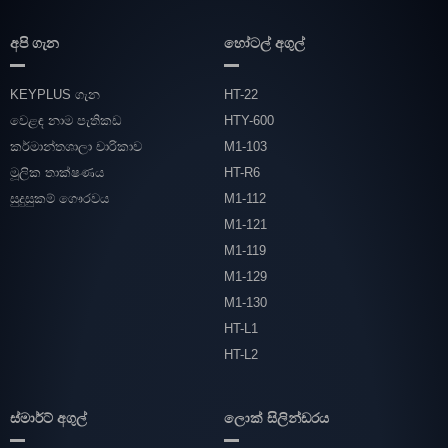
අපි ගැන
හෝටල් අගුල්
KEYPLUS ගැන
HT-22
වෙළඳ නාම පැතිකඩ
HTY-600
කර්මාන්තශාලා චාරිකාව
M1-103
මූලික තාක්ෂණය
HT-R6
සුදුසුකම් ගෞරවය
M1-112
M1-121
M1-119
M1-129
M1-130
HT-L1
HT-L2
ස්මාර්ට් අගුල්
ලොක් සිලින්ඩරය