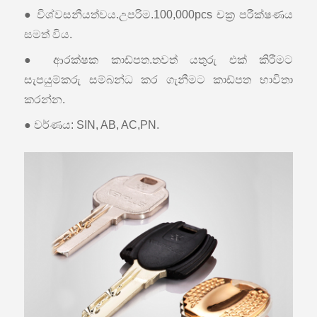
● විශ්වසනීයත්වය.උපරිම.100,000pcs චක්‍ර පරීක්ෂණය
සමත් විය.
● ආරක්ෂක කාඩ්පත.තවත් යතුරු එක් කිරීමට
සැපයුම්කරු සම්බන්ධ කර ගැනීමට කාඩ්පත භාවිතා
කරන්න.
● වර්ණය: SIN, AB, AC,PN.