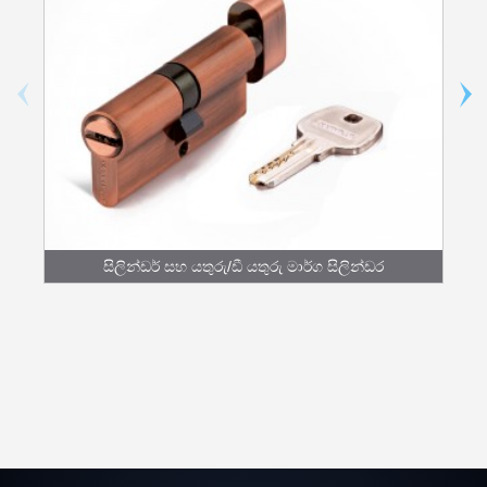
සිලින්ඩර් සහ යතුරු/ඩී යතුරු මාර්ග සිලින්ඩර