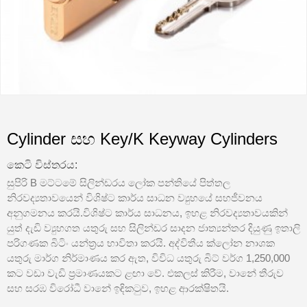
Cylinder සහ Key/K Keyway Cylinders
කෙටි විස්තරය:
සුපිරි B මට්ටමේ සිලින්ඩරය ලෝක පන්තියේ පිත්තල
නිරවද්‍යතාවයෙන් විශිෂ්ට කාර්ය සාධන ව්‍යුහයේ සහජීවනය
අනුගමනය කරයි.විශිෂ්ට කාර්ය සාධනය, ඉහළ නිරවද්‍යතාවයකින්
යුත් දැඩි ව්‍යුහගත යතුරු සහ සිලින්ඩර සාදන ජාත්‍යන්තර දියුණු ඉතාලි
පරිගණක බිටිං යන්ත්‍රය භාවිතා කරයි. අද්විතීය ක්ලෝන නාශක
යතුරු මාර්ග නිර්මාණය කර ඇත, විවිධ යතුරු බිට් වර්ග 1,250,000
කට වඩා වැඩි ප්‍රමාණයකට ළඟා වේ. එකලස් කිරීම, වානේ තීරුව
සහ සරඹ විරෝධී වානේ ඉඳිකටුව, ඉහළ ආරක්ෂිතයි.