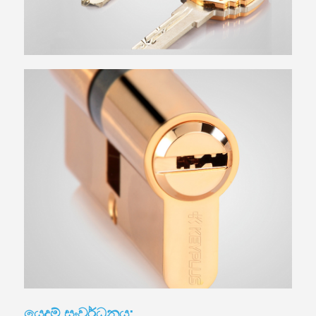
යෙදුම් සංවර්ධනය: