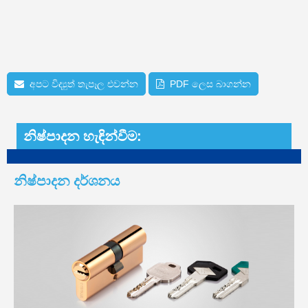
අපට විද්‍යුත් තැපෑල එවන්න
PDF ලෙස බාගන්න
නිෂ්පාදන හැඳින්වීම:
නිෂ්පාදන දර්ශනය