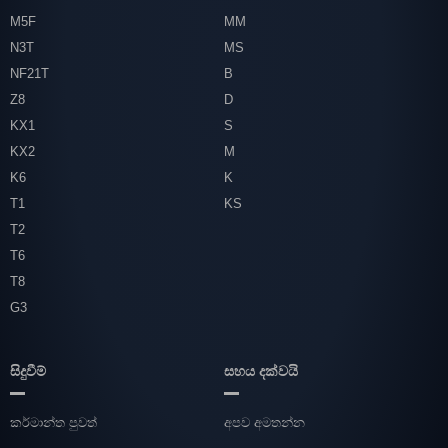
M5F
MM
N3T
MS
NF21T
B
Z8
D
KX1
S
KX2
M
K6
K
T1
KS
T2
T6
T8
G3
සිදුවීම්
සහය දක්වයි
කර්මාන්ත පුවත්
අපව අමතන්න