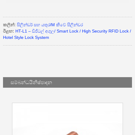
කලින්:
සිලින්ඩර් සහ යතුර/M කීවේ සිලින්ඩර
ඊළඟ:
HT-L1 – ඩිජිටල් අගුල/ Smart Lock / High Security RFID Lock /
Hotel Style Lock System
සම්බන්ධයි
නිෂ්පාදන