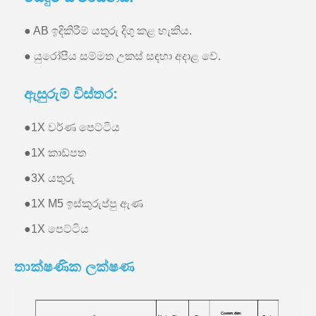
● AB ඉදිකිරීම් යතුරු දිගු කළ හැකිය.
● යුරෝපීය සම්මත උකස් සඳහා අදාළ වේ.
ඇසුරුම් විස්තර:
●
1X වර්ණ පෙට්ටිය
●
1X කාඩ්පත
●
3X යතුරු
●
1X M5 ඉස්කුරුප්පු ඇණ
●
1X පෙට්ටිය
තාක්ෂණික ලක්ෂණ