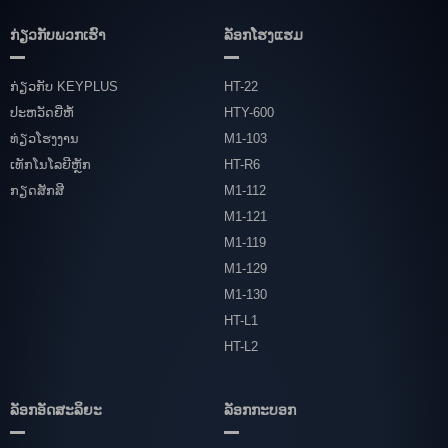
ກ່ຽວ​ກັບ​ພວກ​ເຮົາ
ລັອກໂຮງແຮມ
ກ່ຽວກັບ KEYPLUS
HT-22
ປະຫວັດຍີ່ຫໍ້
HTY-600
ທ່ຽວໂຮງງານ
M1-103
ເທັກໂນໂລຍີຫຼັກ
HT-R6
ກຽດສັກສີ
M1-112
M1-121
M1-119
M1-129
M1-130
HT-L1
HT-L2
ລັອກອັດສະລິຍະ
ລັອກກະບອກ