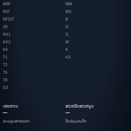
M5F
MM
N3T
MS
NF21T
B
Z8
D
KX1
S
KX2
M
K6
K
T1
KS
T2
T6
T8
G3
ເຫດການ
ສະຫນັບສະຫນູນ
ຂ່າວອຸດສາຫະກໍາ
ຕິດ​ຕໍ່​ພວກ​ເຮົາ