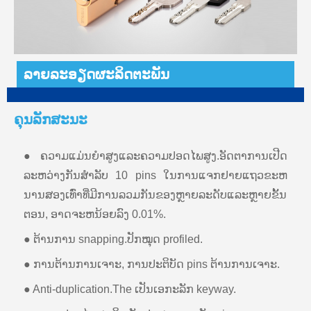
ລາຍລະອຽດຜະລິດຕະພັນ
ຄຸນ​ລັກ​ສະ​ນະ
●ຄວາມແມ່ນຍໍາສູງແລະຄວາມປອດໄພສູງ.ອັດຕາການເປີດ
ລະຫວ່າງກັນສໍາລັບ 10 pins ໃນການແຈກຢາຍແຖວຂະຫ
ນານສອງເທົ່າທີ່ມີການລວມກັນຂອງຫຼາຍລະດັບແລະຫຼາຍຂັ້ນ
ຕອນ, ອາດຈະຫນ້ອຍລົງ 0.01%.
● ຕ້ານການ snapping.ປັກໝຸດ profiled.
● ການຕ້ານການເຈາະ, ການປະຕິບັດ pins ຕ້ານການເຈາະ.
● Anti-duplication.The ເປັນເອກະລັກ keyway.