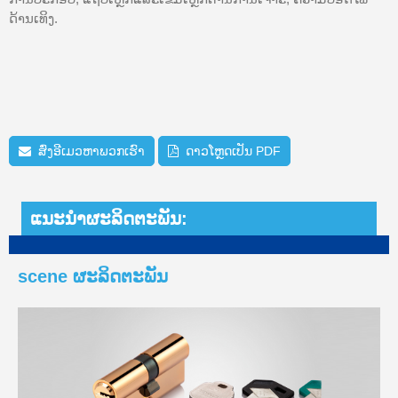
ດ້ານເທິງ.
ສົ່ງອີເມວຫາພວກເຮົາ
ດາວໂຫຼດເປັນ PDF
ແນະນຳຜະລິດຕະພັນ:
scene ຜະລິດຕະພັນ