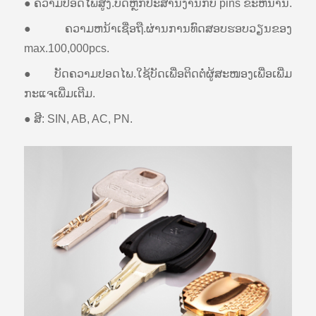
● ຄວາມ​ປອດ​ໄພ​ສູງ.ບິດ​ຫຼັກ​ປະ​ສານ​ງານ​ກັບ pins ຂະ​ຫນານ.
● ຄວາມຫນ້າເຊື່ອຖື.ຜ່ານການທົດສອບຮອບວຽນຂອງ
max.100,000pcs.
● ບັດຄວາມປອດໄພ.ໃຊ້ບັດເພື່ອຕິດຕໍ່ຜູ້ສະໜອງເພື່ອເພີ່ມ
ກະແຈເພີ່ມເຕີມ.
● ສີ: SIN, AB, AC, PN.