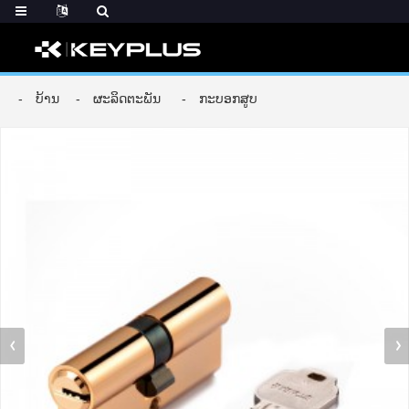
ບ້ານ
ຜະລິດຕະພັນ
ກະບອກສູບ