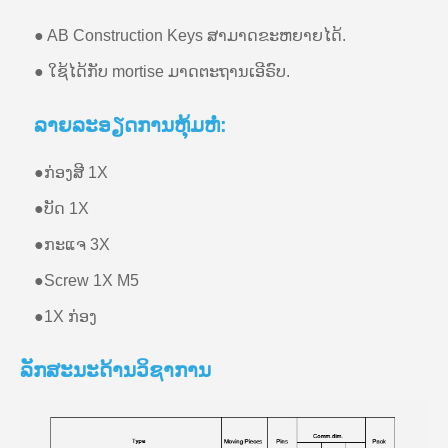
● AB Construction Keys ສາມາດຂະຫຍາຍໄດ້.
● ໃຊ້ໄດ້ກັບ mortise ມາດຕະຖານເອີຣົບ.
ລາຍ​ລະ​ອຽດ​ການ​ຫຸ້ມ​ຫໍ່​:
●
ກ່ອງສີ 1X
●
ບັດ 1X
●
ກະແຈ 3X
●
Screw 1X M5
●
1X ກ່ອງ
ລັກສະນະດ້ານວິຊາການ