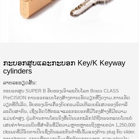
ກະບອກສູບແລະກະບອກ Key/K Keyway
cylinders
ລາຍ​ລະ​ອຽດ​ສັ້ນ​:
ກະບອກສູບ SUPER B ຮັບຮອງເອົາລະດັບໂລກ Brass CLASS
PreCISION ການອອກແບບໂຄງສ້າງການເຮັດວຽກທີ່ງົດງາມ.ການເຮັດ
ວຽກທີ່ດີເລີດ, ຮັບຮອງເອົາເຄື່ອງບິດຄອມພິວເຕີແບບພິເສດຂອງອິຕາລີ
ລະດັບສາກົນ, ເຊິ່ງເຮັດໃຫ້ກະແຈແລະກະບອກທີ່ມີໂຄງສ້າງທີ່ມີຄວາມ
ແມ່ນຍໍາສູງ. ປຸ່ມຕ້ານການໂຄນນິງທີ່ເປັນເອກະລັກໄດ້ຖືກອອກແບບໂດຍບໍ່
ເສຍຄ່າຈໍານວນບິດທີ່ສໍາຄັນທີ່ມີຄວາມຫຼາກຫຼາຍເຖິງຫຼາຍກວ່າ 1,250,000
ປະເພດທີ່ມີອັດຕາເປີດເຊິ່ງກັນແລະກັນຕ່ໍາທີ່ເຂັ້ມແຂງຕ້ານ plug ກັບ slider.
ການປະກອບ, ແຖບເຫຼັກແລະເຂັມເຫຼັກຕ້ານການເຈາະ, ຄວາມປອດໄພ