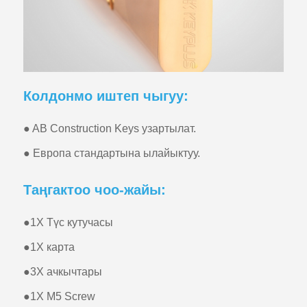
Колдонмо иштеп чыгуу:
● AB Construction Keys узартылат.
● Европа стандартына ылайыктуу.
Таңгактоо чоо-жайы:
●
1X Түс кутучасы
●
1X карта
●
3X ачкычтары
●
1X M5 Screw