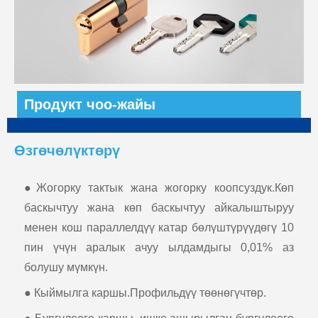
Продукт чоо-жайы
Өзгөчөлүктөрү
●Жогорку тактык жана жогорку коопсуздук.Көп
баскычтуу жана көп баскычтуу айкалыштыруу
менен кош параллелдүү катар бөлүштүрүүдөгү 10
пин үчүн аралык ачуу ылдамдыгы 0,01% аз
болушу мүмкүн.
● Кыймылга каршы.Профильдүү төөнөгүчтөр.