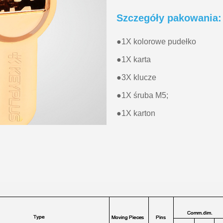
Szczegóły pakowania:
●
1X kolorowe pudełko
●
1X karta
●
3X klucze
●
1X śruba M5;
●
1X karton