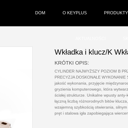
DOM
O KEYPLUS
PRODUKTY
AKTUALNOŚCI
SK
Wkładka i klucz/K Wk
KRÓTKI OPIS:
CYLINDER NAJWYŻSZY POZIOM B PR
PRECYZJA DOSKONAŁE WYKONANIE S
jakość wykonania, przyjęcie międzynar
gryzienia komputerowego, która wytwarza 
ścisłej strukturze. Unikalne wpusty ant
łączną liczbą różnorodnych bitów klucza
wzajemną szybkością otwierania, silnym
pręt i stalowa igła zapobiegająca wierce