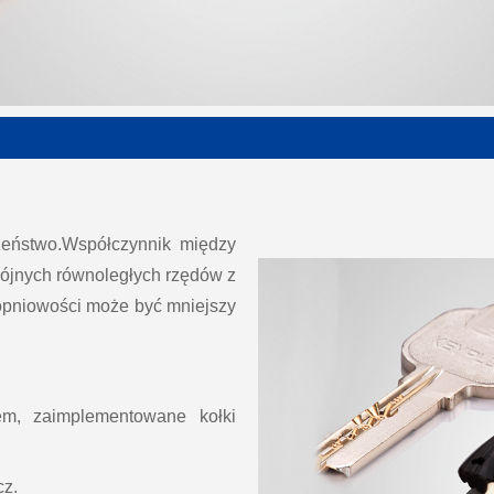
zeństwo.Współczynnik między
wójnych równoległych rzędów z
opniowości może być mniejszy
em, zaimplementowane kołki
cz.