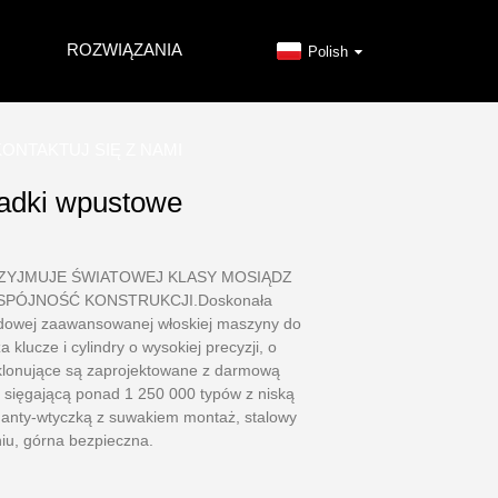
ROZWIĄZANIA
Polish
ONTAKTUJ SIĘ Z NAMI
ładki wpustowe
ZYJMUJE ŚWIATOWEJ KLASY MOSIĄDZ
PÓJNOŚĆ KONSTRUKCJI.Doskonała
odowej zaawansowanej włoskiej maszyny do
klucze i cylindry o wysokiej precyzji, o
y-klonujące są zaprojektowane z darmową
, sięgającą ponad 1 250 000 typów z niską
 anty-wtyczką z suwakiem montaż, stalowy
niu, górna bezpieczna.