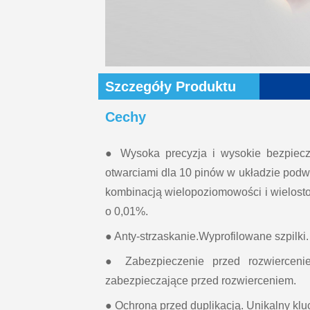
Szczegóły Produktu
Cechy
● Wysoka precyzja i wysokie bezpiec
otwarciami dla 10 pinów w układzie pod
kombinacją wielopoziomowości i wielost
o 0,01%.
● Anty-strzaskanie.Wyprofilowane szpilki.
● Zabezpieczenie przed rozwierceni
zabezpieczające przed rozwierceniem.
● Ochrona przed duplikacją. Unikalny klu