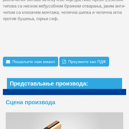
типова са ниском међусобном брзином отварања, јаким анти-
чепом са клизачем монтажа, челична шипка и челична игла
против бушења, горњи сеф.
Пошаљите нам емаил
Преузмите као ПДФ
Представљање производа:
Сцена производа