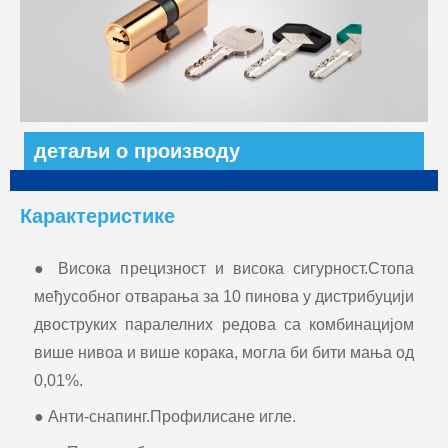
детаљи о производу
Карактеристике
● Висока прецизност и висока сигурност.Стопа
међусобног отварања за 10 пинова у дистрибуцији
двоструких паралелних редова са комбинацијом
више нивоа и више корака, могла би бити мања од
0,01%.
● Анти-снапинг.Профилисане игле.