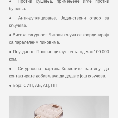
● Против бушења, примењене игле против
бушења.
● Анти-дуплицирање. Јединствени отвор за
кључеве.
● Висока сигурност. Битови кључа се координирају
са паралелним пиновима.
● Поузданост.Прошао циклус теста од мак.100.000
ком.
● Сигурносна картица.Користите картицу да
контактирате добављача да додате још кључева.
● Боја: СИН, АБ, АЦ, ПН.