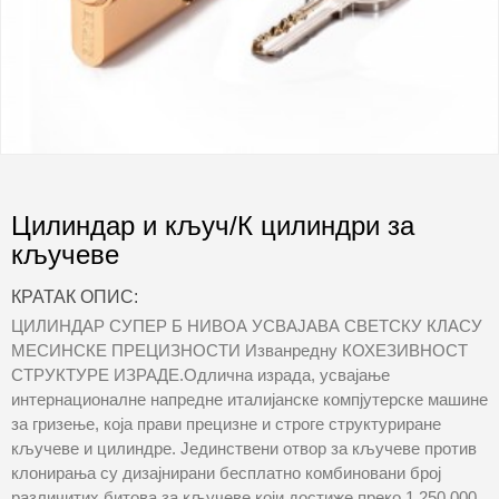
Цилиндар и кључ/К цилиндри за
кључеве
КРАТАК ОПИС:
ЦИЛИНДАР СУПЕР Б НИВОА УСВАЈАВА СВЕТСКУ КЛАСУ
МЕСИНСКЕ ПРЕЦИЗНОСТИ Изванредну КОХЕЗИВНОСТ
СТРУКТУРЕ ИЗРАДЕ.Одлична израда, усвајање
интернационалне напредне италијанске компјутерске машине
за гризење, која прави прецизне и строге структуриране
кључеве и цилиндре. Јединствени отвор за кључеве против
клонирања су дизајнирани бесплатно комбиновани број
различитих битова за кључеве који достиже преко 1.250.000