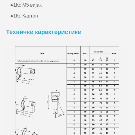
●
1Кс М5 вијак
●
1Кс Картон
Техничке карактеристике