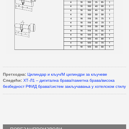
Претходна:
Цилиндар и кључ/М цилиндри за кључеве
Следећи:
ХТ-Л1 – дигитална брава/паметна брава/висока
безбедност РФИД брава/систем закључавања у хотелском стилу