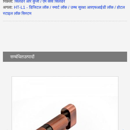
पिछला:
सिलेंडर और कुंजी / एम कीवे सिलेंडर
अगला:
HT-L1 - डिजिटल लॉक / स्मार्ट लॉक / उच्च सुरक्षा आरएफआईडी लॉक / होटल
स्टाइल लॉक सिस्टम
सम्बंधित
उत्पादों