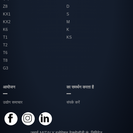
Z8
D
KX1
S
KX2
M
K6
K
T1
KS
T2
T6
T8
G3
आयोजन
का समर्थन करता है
उद्योग समाचार
संपर्क करें
ज़ुहाई MITALY इनोवेशन टेक्नोलॉजी कं, लिमिटेड