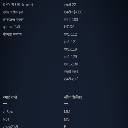
KEYPLUS के बारे में
एचटी-22
ब्रांड प्रोफाइल
एचटीवाई-600
कारखाना भ्रमण
एम 1-103
मूल तकनीकी
HT-R6
योग्यता सम्मान
एम1-112
एम1-121
एम1-119
एम1-129
एम 1-130
एचटी-एल1
एचटी-एल2
स्मार्ट ताले
लॉक सिलेंडर
एम5एफ
MM
N3T
MS
एनएफ21टी
B