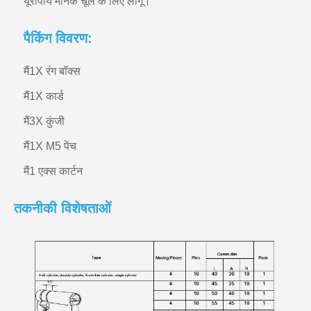
यूरोपीय मानक चूल के लिए लागू।
पैकिंग विवरण:
मैं
1X रंग बॉक्स
मैं
1X कार्ड
मैं
3X कुंजी
मैं
1X M5 पेंच
मैं
1 एक्स कार्टन
तकनीकी विशेषताओं