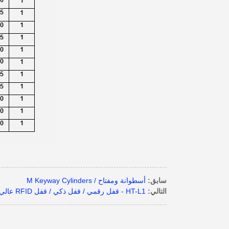
سابق:
أسطوانة ومفتاح / M Keyway Cylinders
التالي:
HT-L1 - قفل رقمي / قفل ذكي / قفل RFID عالي الأمان / نظام قفل على طراز الفندق