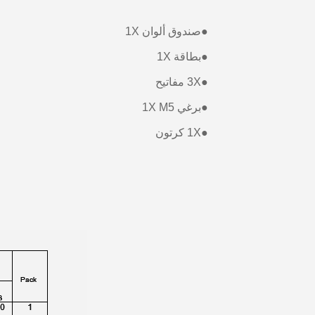
●
صندوق ألوان 1X
●
بطاقة 1X
●
3X مفاتيح
●
برغي 1X M5
●
1X كرتون