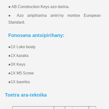
● AB Construction Keys azo itarina.
● Azo ampiharina amin'ny mortise European
Standard.
Fonosana antsipirihany:
●
1X Loko boaty
●
1X karatra
●
3X Keys
●
1X M5 Screw
●
1X baoritra
Toetra ara-teknika