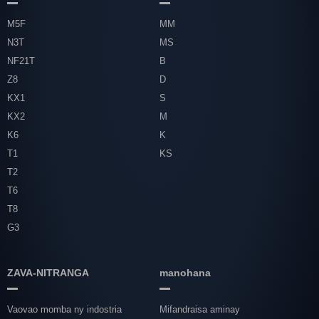
M5F
MM
N3T
MS
NF21T
B
Z8
D
KX1
S
KX2
M
K6
K
T1
KS
T2
T6
T8
G3
ZAVA-NITRANGA
manohana
Vaovao momba ny indostria
Mifandraisa aminay