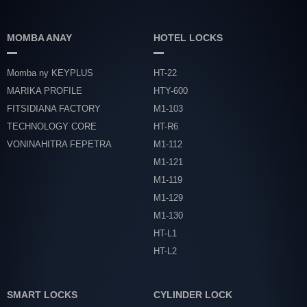
MOMBA ANAY
HOTEL LOCKS
Momba ny KEYPLUS
HT-22
MARIKA PROFILE
HTY-600
FITSIDIANA FACTORY
M1-103
TECHNOLOGY CORE
HT-R6
VONINAHITRA FEPETRA
M1-112
M1-121
M1-119
M1-129
M1-130
HT-L1
HT-L2
SMART LOCKS
CYLINDER LOCK