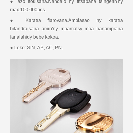
● azo itokisana.Nandalo ny fitsapana tsingerin'ny
max.100,000pcs.
● Karatra fiarovana.Ampiasao ny karatra
hifandraisana amin'ny mpamatsy mba hanampiana
fanalahidy bebe kokoa.
● Loko: SIN, AB, AC, PN.