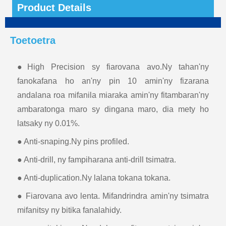
Product Details
Toetoetra
●High Precision sy fiarovana avo.Ny tahan'ny
fanokafana ho an'ny pin 10 amin'ny fizarana
andalana roa mifanila miaraka amin'ny fitambaran'ny
ambaratonga maro sy dingana maro, dia mety ho
latsaky ny 0.01%.
● Anti-snaping.Ny pins profiled.
● Anti-drill, ny fampiharana anti-drill tsimatra.
● Anti-duplication.Ny lalana tokana tokana.
● Fiarovana avo lenta. Mifandrindra amin'ny tsimatra
mifanitsy ny bitika fanalahidy.