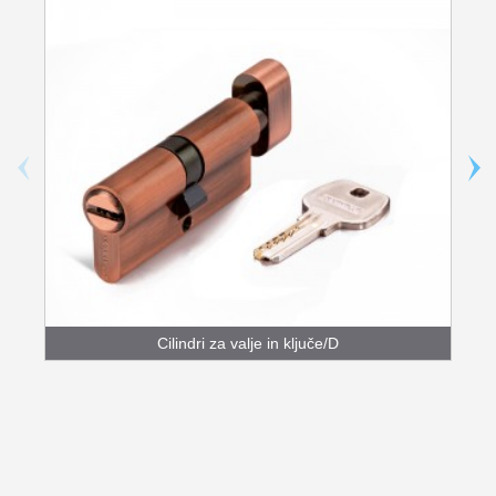
Cilindri za valje in ključe/D