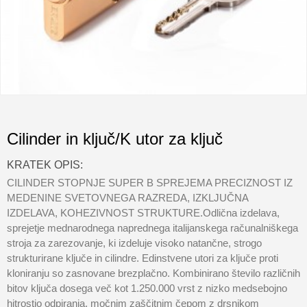
Cilinder in ključ/K utor za ključ
KRATEK OPIS:
CILINDER STOPNJE SUPER B SPREJEMA PRECIZNOST IZ
MEDENINE SVETOVNEGA RAZREDA, IZKLJUČNA
IZDELAVA, KOHEZIVNOST STRUKTURE.Odlična izdelava,
sprejetje mednarodnega naprednega italijanskega računalniškega
stroja za zarezovanje, ki izdeluje visoko natančne, strogo
strukturirane ključe in cilindre. Edinstvene utori za ključe proti
kloniranju so zasnovane brezplačno. Kombinirano število različnih
bitov ključa dosega več kot 1.250.000 vrst z nizko medsebojno
hitrostjo odpiranja, močnim zaščitnim čepom z drsnikom