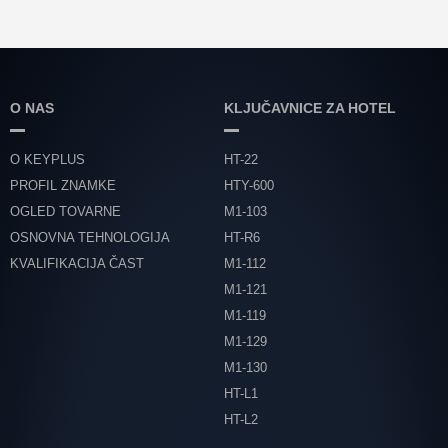
O NAS
KLJUČAVNICE ZA HOTEL
O KEYPLUS
HT-22
PROFIL ZNAMKE
HTY-600
OGLED TOVARNE
M1-103
OSNOVNA TEHNOLOGIJA
HT-R6
KVALIFIKACIJA ČAST
M1-112
M1-121
M1-119
M1-129
M1-130
HT-L1
HT-L2