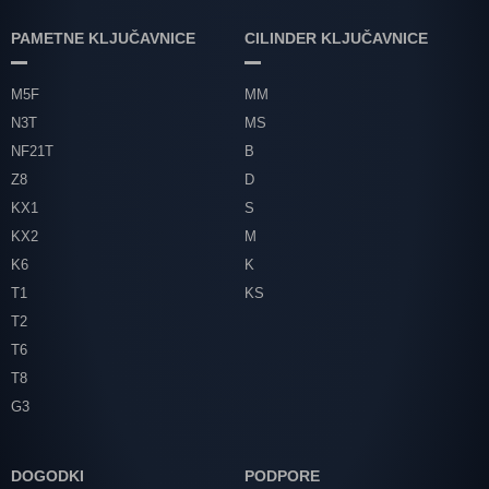
PAMETNE KLJUČAVNICE
CILINDER KLJUČAVNICE
M5F
MM
N3T
MS
NF21T
B
Z8
D
KX1
S
KX2
M
K6
K
T1
KS
T2
T6
T8
G3
DOGODKI
PODPORE