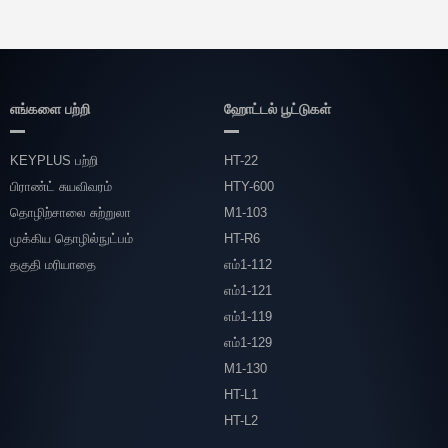
எங்களை பற்றி
ஹோட்டல் பூட்டுகள்
KEYPLUS பற்றி
HT-22
பிராண்ட் சுயவிவரம்
HTY-600
தொழிற்சாலை சுற்றுலா
M1-103
முக்கிய தொழில்நுட்பம்
HT-R6
தகுதி மரியாதை
எம்1-112
எம்1-121
எம்1-119
எம்1-129
M1-130
HT-L1
HT-L2