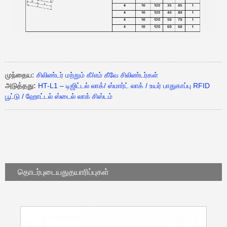
முந்தைய:
சிலிண்டர் மற்றும் கீ/எம் கீவே சிலிண்டர்கள்
அடுத்தது:
HT-L1 – டிஜிட்டல் லாக்/ ஸ்மார்ட் லாக் / உயர் பாதுகாப்பு RFID
பூட்டு / ஹோட்டல் ஸ்டைல் ​​லாக் சிஸ்டம்
தொடர்புடையது
தயாரிப்புகள்