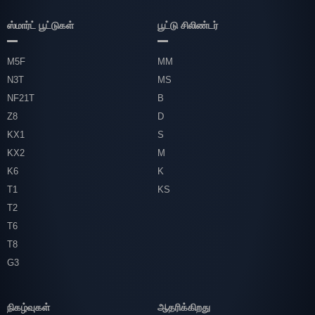
ஸ்மார்ட் பூட்டுகள்
பூட்டு சிலிண்டர்
M5F
MM
N3T
MS
NF21T
B
Z8
D
KX1
S
KX2
M
K6
K
T1
KS
T2
T6
T8
G3
நிகழ்வுகள்
ஆதரிக்கிறது