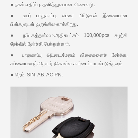
● நகல் எதிர்ப்பு. தனித்துவமான விசைவழி.
● உயர் பாதுகாப்பு. விசை பிட்டுகள் இணையான
பின்களுடன் ஒருங்கிணைக்கிறது.
● நம்பகத்தன்மை.அதிகபட்சம் 100,000pcs சுழற்சி
தேர்வில் தேர்ச்சி பெற்றுள்ளார்.
● பாதுகாப்பு அட்டை.மேலும் விசைகளைச் சேர்க்க,
சப்ளையரைத் தொடர்புகொள்ள கார்டைப் பயன்படுத்தவும்.
● நிறம்: SIN, AB, AC,PN.