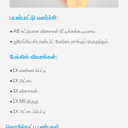
பயன்பாட்டு வளர்ச்சி:
● AB கட்டுமான விசைகள் நீட்டிக்கக்கூடியவை.
● ஐரோப்பிய ஸ்டாண்டர்ட் மோர்டைஸுக்குப் பொருந்தும்.
பேக்கிங் விவரங்கள்:
●
1X வண்ண பெட்டி
●
1X அட்டை
●
3X விசைகள்
●
1X M5 திருகு
●
1X அட்டைப்பெட்டி
தொழில்நுட்ப பண்புகள்