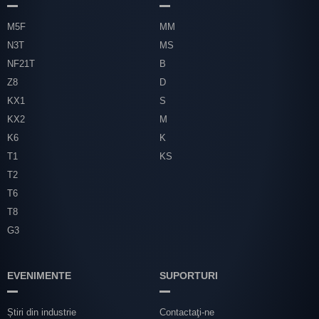
M5F
MM
N3T
MS
NF21T
B
Z8
D
KX1
S
KX2
M
K6
K
T1
KS
T2
T6
T8
G3
EVENIMENTE
SUPORTURI
Știri din industrie
Contactaţi-ne