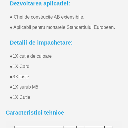
Dezvoltarea aplicației:
● Chei de construcție AB extensibile.
● Aplicabil pentru mortarele Standardului European.
Detalii de impachetare:
●
1X cutie de culoare
●
1X Card
●
3X taste
●
1X șurub M5
●
1X Cutie
Caracteristici tehnice