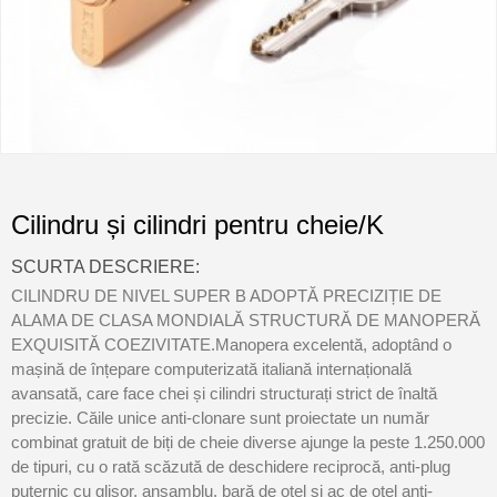
Cilindru și cilindri pentru cheie/K
SCURTA DESCRIERE:
CILINDRU DE NIVEL SUPER B ADOPTĂ PRECIZIȚIE DE
ALAMA DE CLASA MONDIALĂ STRUCTURĂ DE MANOPERĂ
EXQUISITĂ COEZIVITATE.Manopera excelentă, adoptând o
mașină de înțepare computerizată italiană internațională
avansată, care face chei și cilindri structurați strict de înaltă
precizie. Căile unice anti-clonare sunt proiectate un număr
combinat gratuit de biți de cheie diverse ajunge la peste 1.250.000
de tipuri, cu o rată scăzută de deschidere reciprocă, anti-plug
puternic cu glisor. ansamblu, bară de oțel și ac de oțel anti-