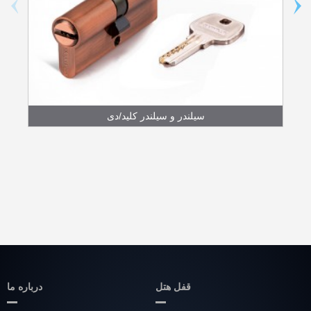
سیلندر و سیلندر کلید/دی
قفل هتل
درباره ما