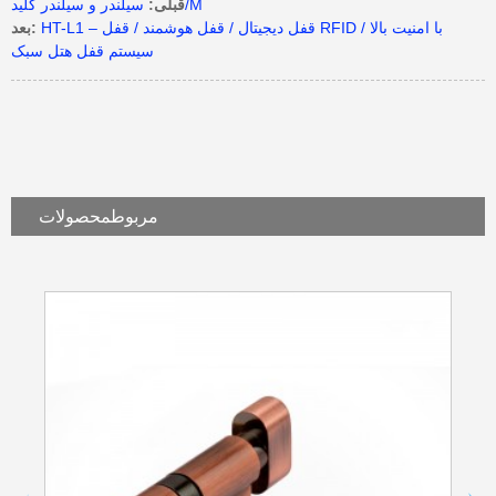
سیلندر و سیلندر کلید/M
قبلی:
HT-L1 – قفل دیجیتال / قفل هوشمند / قفل RFID با امنیت بالا /
بعد:
سیستم قفل هتل سبک
مربوط
محصولات