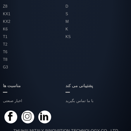
Z8
D
KX1
S
KX2
M
K6
K
T1
KS
T2
T6
T8
G3
پشتیبانی می کند
مناسبت ها
با ما تماس بگیرید
اخبار صنعتی
ZHUHAI MITALY INNOVATION TECHNOLOGY CO., LTD