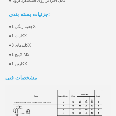
● قابل اجرا بر روی استاندارد اروپا.
جزئیات بسته بندی:
جعبه رنگی 1X
●
کارت 1X
●
کلیدهای 3X
●
پیچ 1X M5
●
کارتن 1X
●
مشخصات فنی