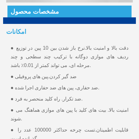
مشخصات محصول
امکانات
● دقت بالا و امنیت بالا.نرخ باز شدن بین 10 پین در توزیع
ردیف های موازی دوگانه با ترکیب چند سطحی و چند
مرحله ای، می تواند کمتر از 0.01٪ باشد.
● ضد گیر کردن.پین های پروفیلی
● ضد حفاری، پین های ضد حفاری اجرا شده.
● ضد تکرار. راه کلید منحصر به فرد.
● امنیت بالا. بیت های کلید با پین های موازی هماهنگ می
شوند.
● قابلیت اطمینان.تست چرخه حداکثر 100000 عدد را
گذرانده است.