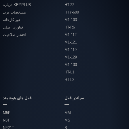
HT-22
درباره KEYPLUS
HTY-600
مشخصات برند
M1-103
تور کارخانه
HT-R6
فناوری اصلی
M1-112
افتخار صلاحیت
M1-121
M1-119
M1-129
M1-130
HT-L1
HT-L2
سیلندر قفل
قفل های هوشمند
M5F
MM
N3T
MS
NF21T
B