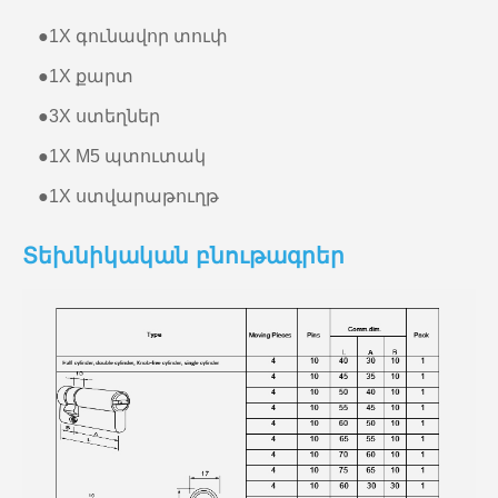
●
1X գունավոր տուփ
●
1X քարտ
●
3X ստեղներ
●
1X M5 պտուտակ
●
1X ստվարաթուղթ
Տեխնիկական բնութագրեր