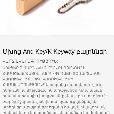
Մխոց And Key/K Keyway բալոններ
ԿԱՐՃ ՆԿԱՐԱԳՐՈՒԹՅՈՒՆ:
ՍՈՒՊԵՐ Բ ՄԱՐԴԱԿԻ ԳԼՈՆՆ ԸՆԴՈՒՆՈՒՄ Է
ՀԱՄԱՇԽԱՐՀԱՅԻՆ ԿԱՐԳԻ ՓՐՂԱՅԻ ՃՇՄԱՐՏԱԿԱՆ
ԿԱՌՈՒՑՎԱԾՔԱՅԻՆ ԿԱՌՈՒՑՎԱԾՔԻ
ՀԱՄԱԽՄԲՈՒԹՅՈՒՆ:Գերազանց վարպետություն,
ընդունելով միջազգային առաջադեմ իտալական
համակարգչային խայթող մեքենա, որը ստեղծում է
բարձր ճշգրտության խիստ կառուցվածքային
ստեղներ և բալոններ: Եզակի հակակլոնավորման
բանալիները նախագծված են անվճար համակցված