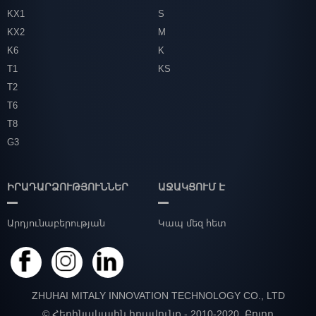
KX1
S
KX2
M
K6
K
T1
KS
T2
T6
T8
G3
ԻՐԱԴԱՐՁՈՒԹՅՈՒՆՆԵՐ
ԱՋԱԿՑՈՒՄ Է
Արդյունաբերության
Կապ մեզ հետ
նորություններ
ZHUHAI MITALY INNOVATION TECHNOLOGY CO., LTD
© Հեղինակային իրավունք - 2010-2020. Բոլոր