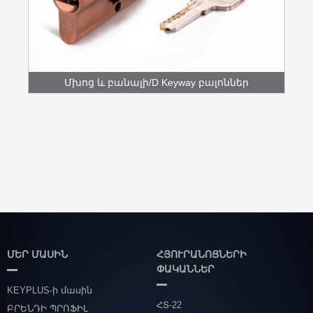
Մխոց և բանալի/D Keyway բալոններ
ՄԵՐ ՄԱՍԻՆ
ՀՅՈՒՐԱՆՈՑՆԵՐԻ
ՓԱԿԱՆՆԵՐ
KEYPLUS-ի մասին
ՀՏ-22
ԲՐԵՆԴԻ ՊՐՈՖԻԼ