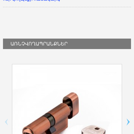
ԱՌՆՉՎՈՂ
ԱՊՐԱՆՔՆԵՐ