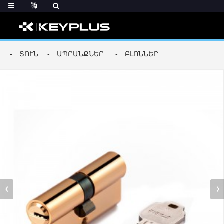
ՏՈՒՆ
ԱՊՐԱՆՔՆԵՐ
ԲԼՈՆՆԵՐ