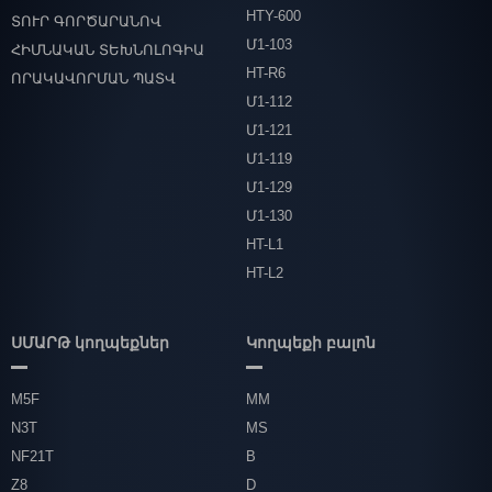
HTY-600
ՏՈՒՐ ԳՈՐԾԱՐԱՆՈՎ
Մ1-103
ՀԻՄՆԱԿԱՆ ՏԵԽՆՈԼՈԳԻԱ
HT-R6
ՈՐԱԿԱՎՈՐՄԱՆ ՊԱՏՎ
Մ1-112
Մ1-121
Մ1-119
Մ1-129
Մ1-130
HT-L1
HT-L2
ՍՄԱՐԹ կողպեքներ
Կողպեքի բալոն
M5F
MM
N3T
MS
NF21T
B
Z8
D