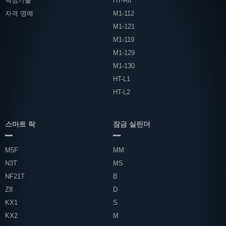
핵심기술
HT-R6
자격 명예
M1-112
M1-121
M1-119
M1-129
M1-130
HT-L1
HT-L2
스마트 락
잠금 실린더
M5F
MM
N3T
MS
NF21T
B
Z8
D
KX1
S
KX2
M