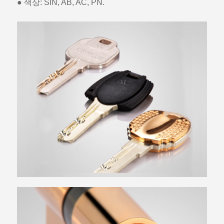
● 색상: SIN, AB, AC, PN.