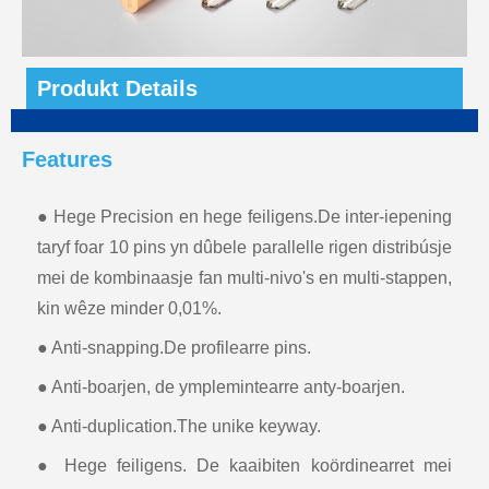
Produkt Details
Features
● Hege Precision en hege feiligens.De inter-iepening
taryf foar 10 pins yn dûbele parallelle rigen distribúsje
mei de kombinaasje fan multi-nivo's en multi-stappen,
kin wêze minder 0,01%.
● Anti-snapping.De profilearre pins.
● Anti-boarjen, de ymplemintearre anty-boarjen.
● Anti-duplication.The unike keyway.
● Hege feiligens. De kaaibiten koördinearret mei