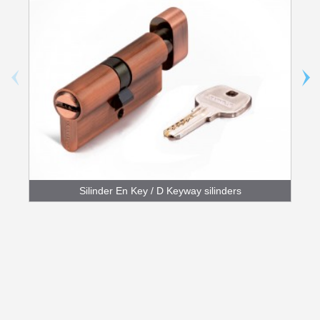
Silinder En Key / D Keyway silinders