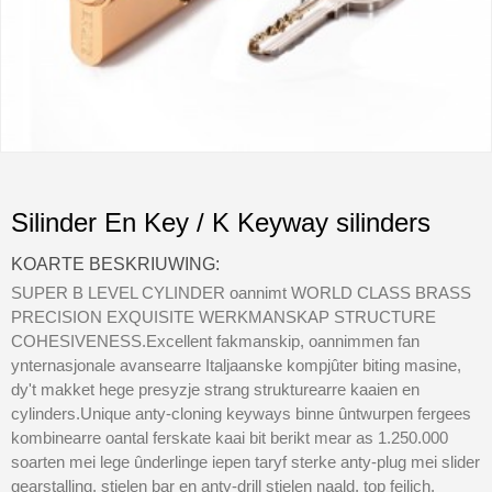
Silinder En Key / K Keyway silinders
KOARTE BESKRIUWING:
SUPER B LEVEL CYLINDER oannimt WORLD CLASS BRASS
PRECISION EXQUISITE WERKMANSKAP STRUCTURE
COHESIVENESS.Excellent fakmanskip, oannimmen fan
ynternasjonale avansearre Italjaanske kompjûter biting masine,
dy't makket hege presyzje strang strukturearre kaaien en
cylinders.Unique anty-cloning keyways binne ûntwurpen fergees
kombinearre oantal ferskate kaai bit berikt mear as 1.250.000
soarten mei lege ûnderlinge iepen taryf sterke anty-plug mei slider
gearstalling, stielen bar en anty-drill stielen naald, top feilich.