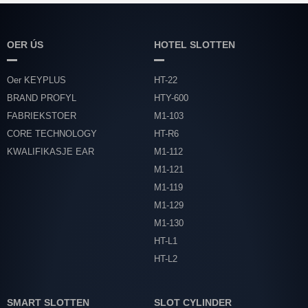
OER ÚS
HOTEL SLOTTEN
Oer KEYPLUS
HT-22
BRAND PROFYL
HTY-600
FABRIEKSTOER
M1-103
CORE TECHNOLOGY
HT-R6
KWALIFIKASJE EAR
M1-112
M1-121
M1-119
M1-129
M1-130
HT-L1
HT-L2
SMART SLOTTEN
SLOT CYLINDER