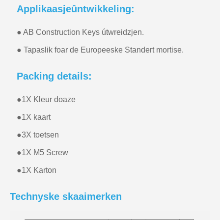
Applikaasjeûntwikkeling:
● AB Construction Keys útwreidzjen.
● Tapaslik foar de Europeeske Standert mortise.
Packing details:
●
1X Kleur doaze
●
1X kaart
●
3X toetsen
●
1X M5 Screw
●
1X Karton
Technyske skaaimerken