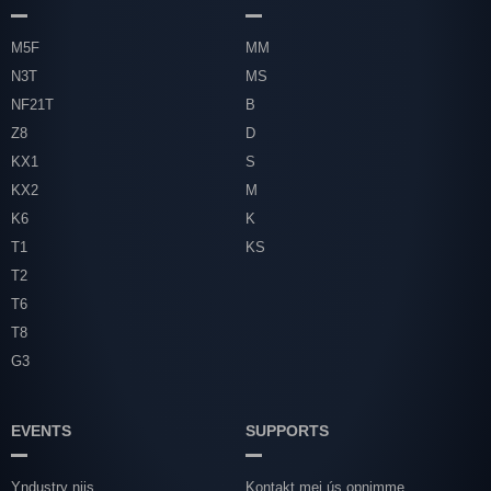
M5F
MM
N3T
MS
NF21T
B
Z8
D
KX1
S
KX2
M
K6
K
T1
KS
T2
T6
T8
G3
EVENTS
SUPPORTS
Yndustry nijs
Kontakt mei ús opnimme