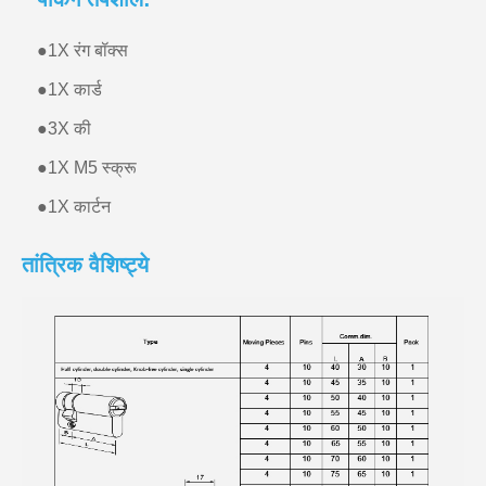
●
1X रंग बॉक्स
●
1X कार्ड
●
3X की
●
1X M5 स्क्रू
●
1X कार्टन
तांत्रिक वैशिष्ट्ये