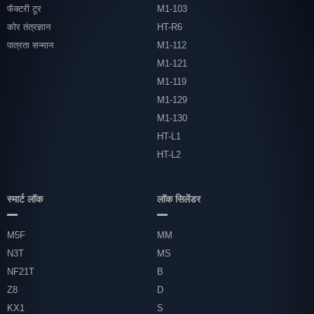
फॅक्टरी टूर
M1-103
कोर तंत्रज्ञान
HT-R6
पात्रता सन्मान
M1-112
M1-121
M1-119
M1-129
M1-130
HT-L1
HT-L2
स्मार्ट लॉक
लॉक सिलेंडर
M5F
MM
N3T
MS
NF21T
B
Z8
D
KX1
S