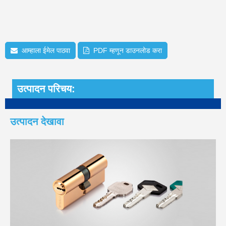
आम्हाला ईमेल पाठवा
PDF म्हणून डाउनलोड करा
उत्पादन परिचय:
उत्पादन देखावा