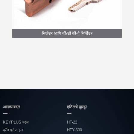
सिलेंडर आणि की/डी की-वे सिलिंडर
आमच्याबद्दल
हॉटेलचे कुलूप
KEYPLUS बद्दल
HT-22
ब्रँड प्रोफाइल
HTY-600