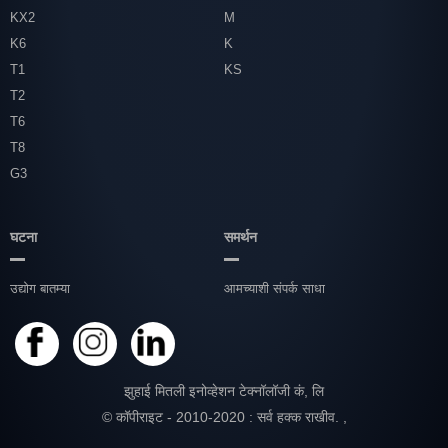
KX2
M
K6
K
T1
KS
T2
T6
T8
G3
घटना
समर्थन
उद्योग बातम्या
आमच्याशी संपर्क साधा
झुहाई मितली इनोव्हेशन टेक्नॉलॉजी कं, लि
© कॉपीराइट - 2010-2020 : सर्व हक्क राखीव.
,