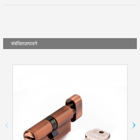
संबंधित
उत्पादने