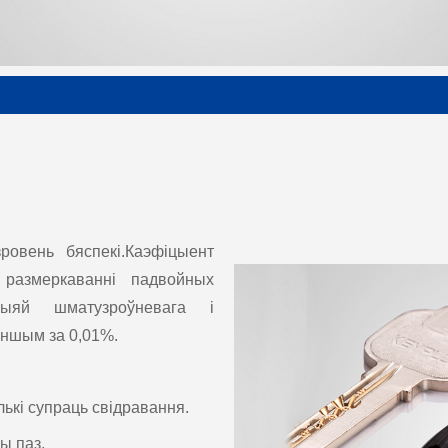
овень бяспекі.Каэфіцыент
размеркаванні падвойных
ыяй шматузроўневага і
ншым за 0,01%.
ькі супраць свідравання.
ы паз.