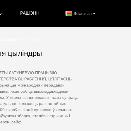
Ы
РАШЭННІ
Belarusian
ВЯЖЫЦЕСЯ З НАМІ
ыя цыліндры
НЯТЫ ЛАТУНЕВУЮ ПРАЦЫЗІЮ
ТЕРСТВА ВЫРАБЛЕННЯ, ЦЯЛІТАСЦЬ
рыняцце міжнароднай перадавой
шыны, якая робіць высокадакладныя
дры. Унікальныя шпонкавыя пазы супраць
агульная колькасць разнастайных
00 тыпаў з нізкай хуткасцю ўзаемнага
ўзунком зборка, сталёвы стрыжань і
верхні сейф.