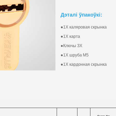
Дэталі ўпакоўкі:
●
1X каляровая скрынка
●
1X карта
●
Ключы 3X
●
1X шруба M5
●
1X кардонная скрынка