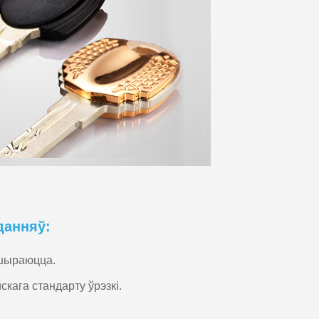
данняў:
ашыраюцца.
кага стандарту ўрэзкі.