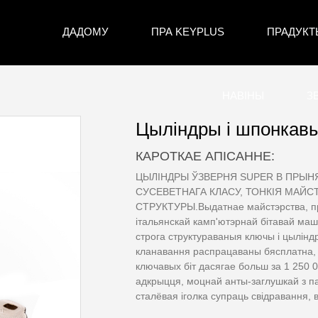
ДАДОМУ
ПРА KEYPLUS
ПРАДУКТ
НАВІНЫ
З
Цыліндры і шпонкав
КАРОТКАЕ АПІСАННЕ:
ЦЫЛІНДРЫ ЎЗВЕРНЯ SUPER B ПРЫ
СУСЕВЕТНАГА КЛАСУ, ТОНКІЯ МАЙС
СТРУКТУРЫ.Выдатнае майстэрства, п
італьянскай камп'ютэрнай бітавай ма
строга структураваныя ключы і цылін
кланавання распрацаваны бясплатна, 
ключавых біт дасягае больш за 1 250 0
адкрыцця, моцнай анты-заглушкай з па
сталёвая іголка супраць свідравання, 