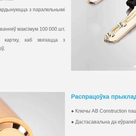
аардынуюцца з паралельнымі
анняў максімум 100 000 шт.
 картку, каб звязацца з
ў.
Распрацоўка прыкла
● Ключы AB Construction п
● Дастасавальна да еўрапейс