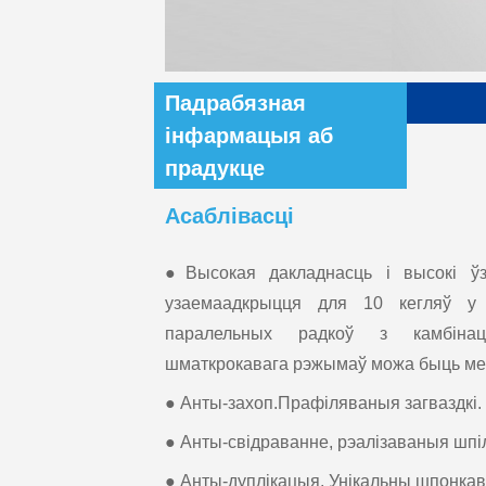
Падрабязная
інфармацыя аб
прадукце
Асаблівасці
●Высокая дакладнасць і высокі ўзр
узаемаадкрыцця для 10 кегляў у 
паралельных радкоў з камбінац
шматкрокавага рэжымаў можа быць ме
● Анты-захоп.Прафіляваныя загваздкі.
● Анты-свідраванне, рэалізаваныя шпіл
● Анты-дуплікацыя. Унікальны шпонкав