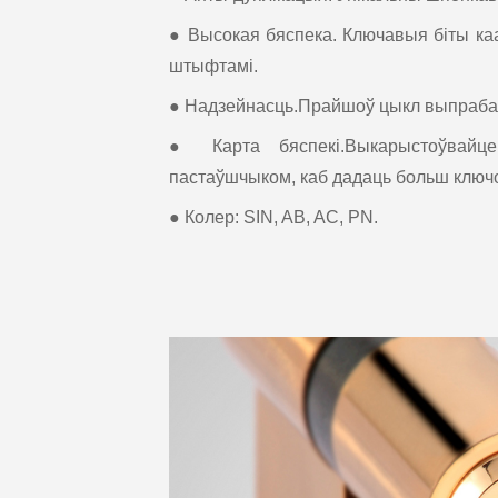
● Высокая бяспека. Ключавыя біты к
штыфтамі.
● Надзейнасць.Прайшоў цыкл выпрабав
● Карта бяспекі.Выкарыстоўвайце
пастаўшчыком, каб дадаць больш ключо
● Колер: SIN, AB, AC, PN.