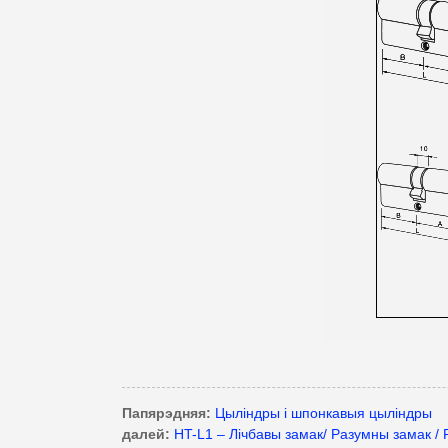
Папярэдняя:
Цыліндры і шпонкавыя цыліндры
далей:
HT-L1 – Лічбавы замак/ Разумны замак / R