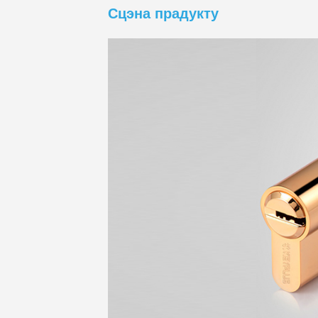
Сцэна прадукту