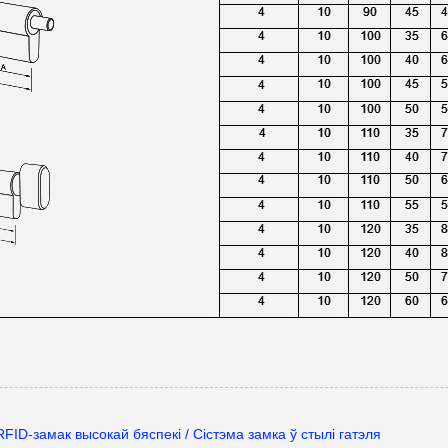
FID-замак высокай бяспекі / Сістэма замка ў стылі гатэля