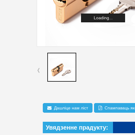
Loading...
Дашліце нам ліст
Спампаваць як
Увядзенне прадукту: