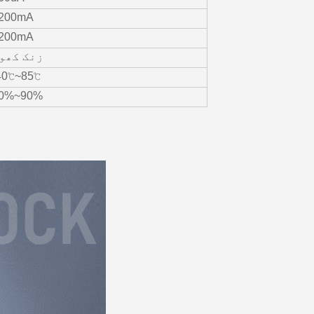
200mA
200mA
زنک کھو
40℃~85℃
0%~90%