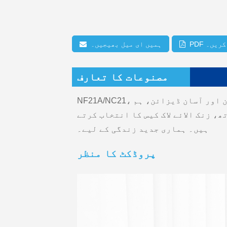
 کریں۔
ہمیں ای میل بھیجیں۔
مصنوعات کا تعارف
NF21A/NC21، بڑی حکمت کے ساتھ چھوٹا لاک باڈی، چلانے میں آسان اور آسان ڈیزائن، ہم NF21A/NC21 ڈیجیٹل لاک کو مزید موزوں
لنس لاک لیچ کے ساتھ، زنک الائے لاک کیس کا انتخاب کرتے
ہیں۔ ہماری جدید زندگی کے لیے۔
پروڈکٹ کا منظر