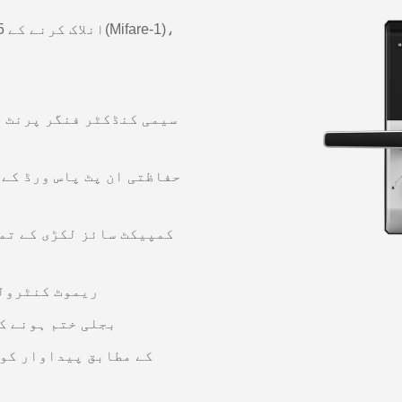
● ریموٹ کنٹرو
● بجلی ختم ہونے 