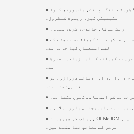
● انلاک کرنے کے 5 طریقے: فنگر پرنٹ، پاس ورڈ، کارڈ(Mifare-1)،
مکینیکل کیز، ریموٹ کنٹرول۔
● رنگ: سونا، چاندی، گرے، سیاہ۔
● سیمی کنڈکٹر فنگر پرنٹ جعلی فنگر پرنٹ کھولنے سے بچنے کے
لیے استعمال کیا جاتا ہے۔
● حفاظتی ان پٹ پاس ورڈ کے ذریعے کھولنے کے لیے زیادہ محفوظ
ہے۔
● کمپیکٹ سائز لکڑی کے تمام دروازوں اور دھاتی دروازوں پر
فٹ بیٹھتا ہے۔
لر تالے کو ایک ساتھ کھول سکتا ہے۔
کی صورت میں ایمرجنسی پاور سپلائی۔
● ہم آپ کی ضروریات، OEM/ODM کے مطابق پیداوار کو اپنی
مرضی کے مطابق بنا سکتے ہیں۔