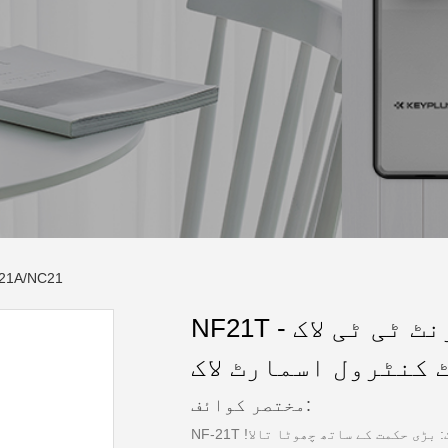
21A/NC21
NF21T - کلاسک ڈیزائن فنگر پرنٹ ٹی ٹی لاک
 کنٹرول اسمارٹ لاک
مختصر کوائف:
NF-21T ماڈل، ہمارا سمارٹ فنگر پرنٹ ڈیجیٹل لاک: بڑی حکمت کے ساتھ چھوٹا تالا!