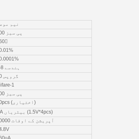
نیم موص
100 پی سیز
60〫
0.01%
0.0001%
6-8 ہندسے
50 گروپس
ifare-1
100 پی سیز
10pcs (اختیاری)
AA بیٹریاں (1.5V*4pcs)
10000 آپریشن کے اوقات
4.8V
60uA