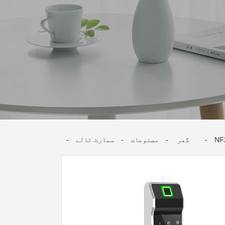
NF
گھر
مصنوعات
سمارٹ تالے