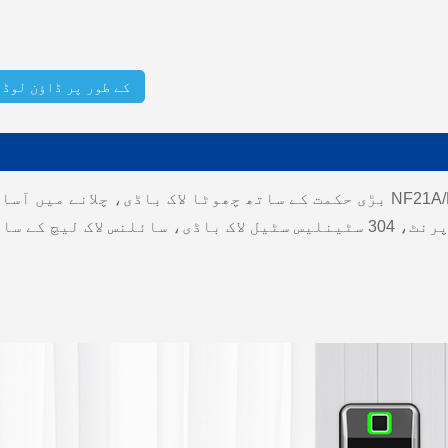
PDF کے طور پر ڈاؤن لوڈ
بنانے کے لیے سیمی کنڈکٹر فنگر پرنٹ، 304 سٹینلیس سٹیل لاک باڈی، سائ