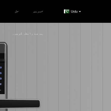
خبریں
حل
م
Urdu
ہم سے رابطہ کریں۔