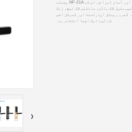
پچھلے NF-21A ماڈل سے اپ ڈیٹ کردہ سسٹم، آسان آپریشن اور آسان ڈیزائن۔اس کے
کنڈکٹر فنگر پرنٹ، 304 سٹین لیس سٹیل لاک باڈی، سائلنس لاک لیچ، زنک
یہ گھر، رینٹل اپارٹمنٹ اور کمرشل آفس
کے لیے ایک اچھا انتخاب ہے۔