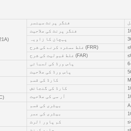
ل
فنگر پرنٹ سینسر
فنگر پرنٹ کی صلاحیت
3
پہچان کا زاویہ
فنگر پرنٹ (
≤
غلط مسترد کرنے کی شرح (FRR)
≤
غلط قبولیت کی شرح (FAR)
پاس ورڈ کی لمبائی
پاس ورڈ کی صلاحیت
M
کارڈ کی قسم
کارڈ کی گنجائش
آر سی کی صلاحیت
ریموٹ ک
بیٹری کی قسم
بیٹری کی عمر
ب
≤
کم پاور الرٹ
≤
جامد کرنٹ