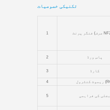
تکنیکی خصوصیات
صرف NF21A)
1
پاس ورڈ
2
کارڈ
3
نٹرول (RC)
4
جلی کی فراہمی
5