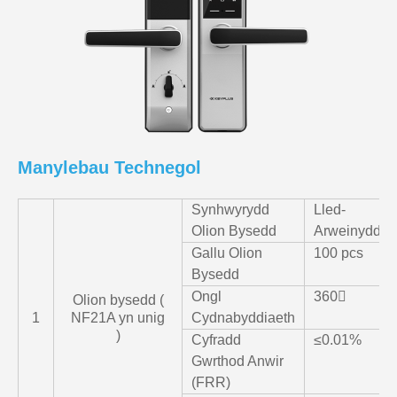
Manylebau Technegol
Synhwyrydd
Lled-
Olion Bysedd
Arweinydd
Gallu Olion
100 pcs
Bysedd
Ongl
360〫
Olion bysedd (
1
NF21A yn unig
Cydnabyddiaeth
)
Cyfradd
≤0.01%
Gwrthod Anwir
(FRR)