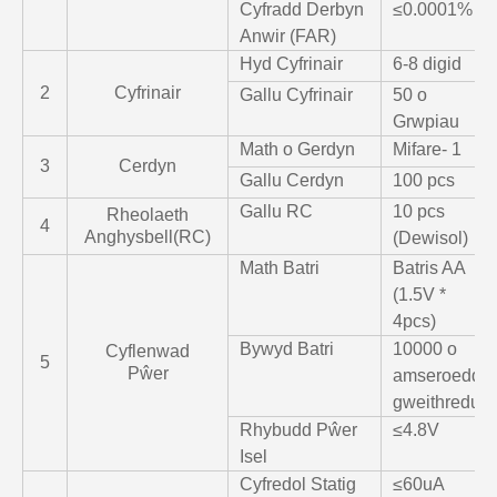
Cyfradd Derbyn
≤0.0001%
Anwir (FAR)
Hyd Cyfrinair
6-8 digid
2
Cyfrinair
Gallu Cyfrinair
50 o
Grwpiau
Math o Gerdyn
Mifare- 1
3
Cerdyn
Gallu Cerdyn
100 pcs
Gallu RC
10 pcs
Rheolaeth
4
Anghysbell(RC)
(Dewisol)
Math Batri
Batris AA
(1.5V *
4pcs)
Bywyd Batri
10000 o
Cyflenwad
5
Pŵer
amseroedd
gweithredu
Rhybudd Pŵer
≤4.8V
Isel
Cyfredol Statig
≤60uA