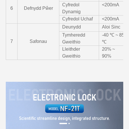
Cyfredol
<200mA
6
Defnydd Pŵer
Dynamig
Cyfredol Uchaf
<200mA
Deunydd
Aloi Sinc
Tymheredd
-40 ℃ ~ 85
7
Safonau
Gweithio
℃
Lleithder
20% ~
Gweithio
90%