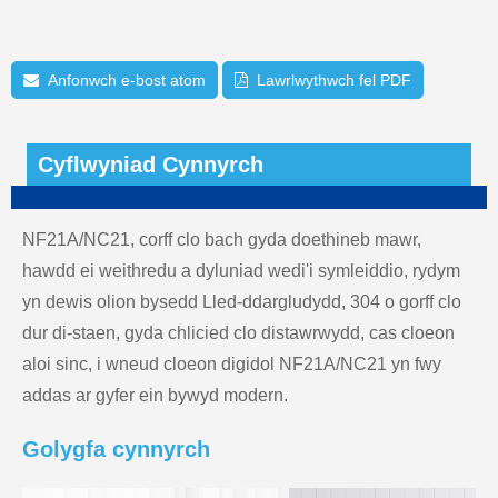
Anfonwch e-bost atom
Lawrlwythwch fel PDF
Cyflwyniad Cynnyrch
NF21A/NC21, corff clo bach gyda doethineb mawr,
hawdd ei weithredu a dyluniad wedi'i symleiddio, rydym
yn dewis olion bysedd Lled-ddargludydd, 304 o gorff clo
dur di-staen, gyda chlicied clo distawrwydd, cas cloeon
aloi sinc, i wneud cloeon digidol NF21A/NC21 yn fwy
addas ar gyfer ein bywyd modern.
Golygfa cynnyrch