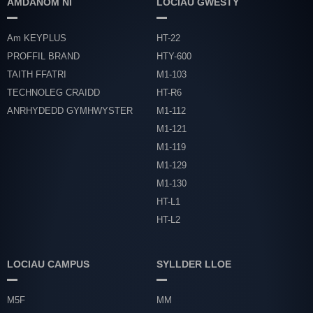
AMDANOM NI
LOCIAU GWESTY
Am KEYPLUS
HT-22
PROFFIL BRAND
HTY-600
TAITH FFATRI
M1-103
TECHNOLEG CRAIDD
HT-R6
ANRHYDEDD GYMHWYSTER
M1-112
M1-121
M1-119
M1-129
M1-130
HT-L1
HT-L2
LOCIAU CAMPUS
SYLLDER LLOE
M5F
MM