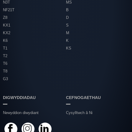
N3T
MS
NF21T
B
Z8
D
KX1
S
KX2
M
K6
K
T1
KS
T2
T6
T8
G3
DIGWYDDIADAU
CEFNOGAETHAU
Newyddion diwydiant
Cysylltwch â Ni