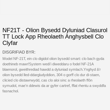
NF21T - Olion Bysedd Dyluniad Clasurol
TT Lock App Rheolaeth Anghysbell Clo
Clyfar
DISGRIFIAD BYR:
Model NF-21T, ein clo digidol olion bysedd smart: clo bach gyda
doethineb mawr!System wedi'i diweddaru o fodel NF-21A
blaenorol, gweithrediad hawdd a dyluniad symlach.Ynghyd â'r
olion bysedd lled-ddargludyddion, 304 o gorff clo dur di-staen,
clicied clo distawrwydd, cas clo aloi sinc a rheolaeth ffôn
symudol, mae'n ddewis da ar gyfer cartref, fflat rhentu a swyddfa
fasnachol.