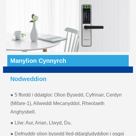
Manylion Cynnyrch
Nodweddion
● 5 ffordd i ddatgloi: Olion Bysedd, Cyfrinair, Cerdyn
(Mifare-1), Allweddi Mecanyddol, Rheolaeth
Anghysbell.
● Lliw: Aur, Arian, Llwyd, Du.
● Defnyddir olion bysedd lled-ddargludyddion i osgoi