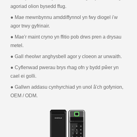
agoriad olion bysedd ffug.
● Mae mewnbynnu amddiffynnol yn fwy diogel i'w
agor trwy gyfrinair.
● Mae'r maint cryno yn ffitio pob drws pren a drysau
metel.
● Gall rheolwr anghysbell agor y cloeon ar unwaith.
● Cyflenwad pwerau brys rhag ofn y bydd pŵer yn
cael ei golli.
● Gallwn addasu cynhyrchiad yn unol â'ch gofynion,
OEM / ODM.