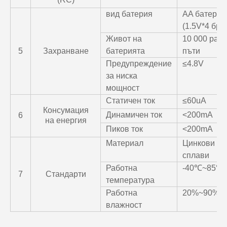
вид батерия
AA батерии
(1.5V*4 бр.)
Живот на
10 000 раб
5
Захранване
батерията
пъти
Предупреждение
≤4.8V
за ниска
мощност
Статичен ток
≤60uA
Консумация
Динамичен ток
<200mA
6
на енергия
Пиков ток
<200mA
Материал
Цинкови
сплави
Работна
-40℃~85℃
7
Стандарти
температура
Работна
20%~90%
влажност