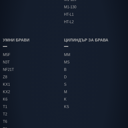
М1-130
HT-L1
HT-L2
УМНИ БРАВИ
ЦИЛИНДЪР ЗА БРАВА
M5F
MM
N3T
MS
NF21T
B
Z8
D
KX1
S
KX2
M
K6
K
T1
KS
T2
T6