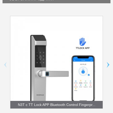
N3T с TT Lock APP Bluetooth Control Fingerpr...