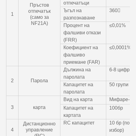
отпечатъци
Пръстов
Ъгъл на
360〫
отпечатък
1
(само за
разпознаване
NF21A)
Процент на
≤0,01%
фалшиви откази
(FRR)
Коефициент на
≤0,0001%
фалшиво
приемане (FAR)
Дължина на
6-8 цифри
паролата
2
Парола
Капацитет на
50 групи
паролата
Вид на карта
Мифаре-1
3
карта
Капацитет на
100бр
картата
RC капацитет
10 бр (по
Дистанционно
4
управление
избор)
(RC)