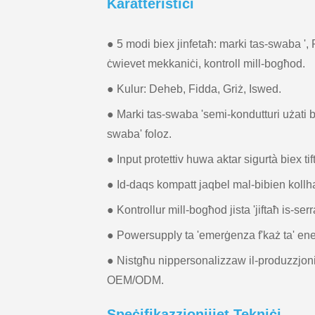
Karatteristiċi
● 5 modi biex jinfetaħ: marki tas-swaba ',
ċwievet mekkaniċi, kontroll mill-bogħod.
● Kulur: Deheb, Fidda, Griż, Iswed.
● Marki tas-swaba 'semi-kondutturi użati bie
swaba' foloz.
● Input protettiv huwa aktar sigurtà biex ti
● Id-daqs kompatt jaqbel mal-bibien kollha 
● Kontrollur mill-bogħod jista 'jiftaħ is-serr
● Powersupply ta 'emerġenza f'każ ta' ener
● Nistgħu nippersonalizzaw il-produzzjoni s
OEM/ODM.
Speċifikazzjonijiet Tekniċi