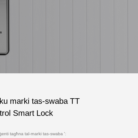
iku marki tas-swaba TT
rol Smart Lock
iġenti tagħna tal-marki tas-swaba ':