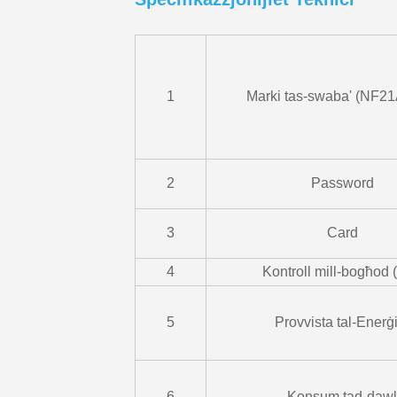
1
Marki tas-swaba' (NF21
2
Password
3
Card
4
Kontroll mill-bogħod 
5
Provvista tal-Enerġ
6
Konsum tad-dawl