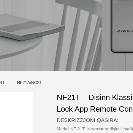
RT
NF21A/NC21
NF21T – Disinn Klass
Lock App Remote Cont
DESKRIZZJONI QASIRA:
Mudell NF-21T, is-serratura diġitali intell