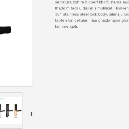
serratura żgħira b'għerf kbir!Sistema aġ
tħaddim faċli u disinn simplifikat.Flimki
304 stainless steel lock body, silenzju loc
tat-telefon ċellulari, hija għażla tajba għa
kummerċjali.