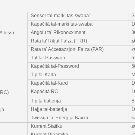
Sensor tal-marki tas-swaba'
S
Kapaċità tal-marki tas-swaba'
1
Angolu ta' Rikonoxximent
3
A biss)
Rata ta' Rifjut Falza (FRR)
≤
Rata ta' Aċċettazzjoni Falza (FAR)
≤
Tul tal-Password
6-
Kapaċità tal-Password
5
Tip ta' Karta
M
Kapaċità tal-Kard
1
Kapaċità RC
1
(RC)
Tip ta batterija
B
Ħajja tal-batterija
1
ija
Twissija ta' Enerġija Baxxa
≤
Kurrent Statiku
≤
Kurrent Dinamika
<