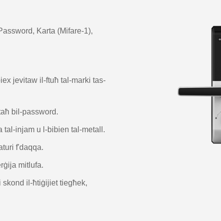
 Password, Karta (Mifare-1),
x jevitaw il-ftuħ tal-marki tas-
ftaħ bil-password.
tal-injam u l-bibien tal-metall.
aturi f'daqqa.
ġija mitlufa.
kond il-ħtiġijiet tiegħek,