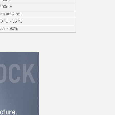
200mA
iga taż-żingu
40 ℃ ~ 85 ℃
0% ~ 90%