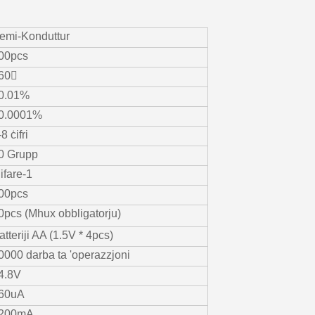
emi-Konduttur
00pcs
60〫
0.01%
0.0001%
8 ċifri
0 Grupp
ifare-1
00pcs
0pcs (Mhux obbligatorju)
atteriji AA (1.5V * 4pcs)
0000 darba ta 'operazzjoni
4.8V
60uA
200mA