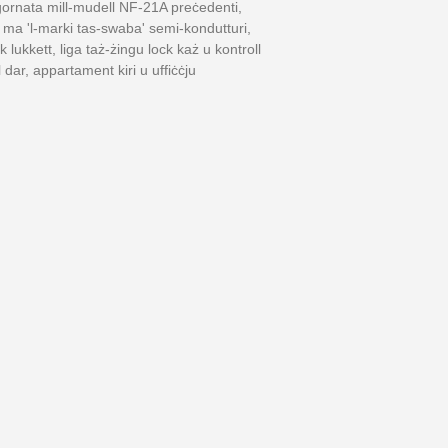
ġornata mill-mudell NF-21A preċedenti,
en ma 'l-marki tas-swaba' semi-kondutturi,
k lukkett, liga taż-żingu lock każ u kontroll
l dar, appartament kiri u uffiċċju