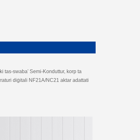
rki tas-swaba' Semi-Konduttur, korp ta
serraturi diġitali NF21A/NC21 aktar adattati