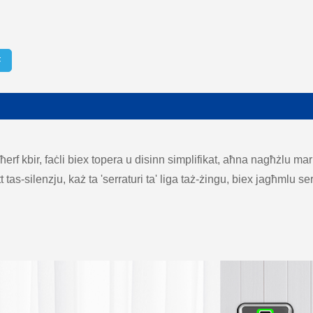
F
erf kbir, faċli biex topera u disinn simplifikat, aħna nagħżlu ma
ett tas-silenzju, każ ta 'serraturi ta' liga taż-żingu, biex jagħmlu 