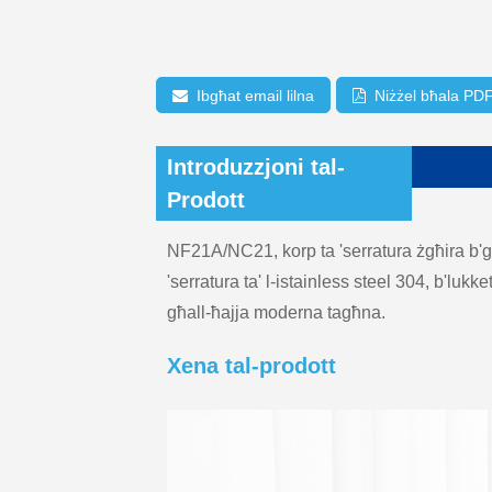
Ibgħat email lilna
Niżżel bħala PD
Introduzzjoni tal-
Prodott
NF21A/NC21, korp ta 'serratura żgħira b'għ
'serratura ta' l-istainless steel 304, b'lukk
għall-ħajja moderna tagħna.
Xena tal-prodott