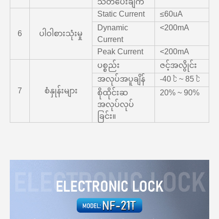
သတိပေးချက်
Static Current
≤60uA
Dynamic
<200mA
6
ပါဝါစားသုံးမှု
Current
Peak Current
<200mA
ပစ္စည်း
ဇင့်အလွိုင်း
အလုပ်အပူချိန်
-40 ℃ ~ 85 ℃
7
စံနှုန်းများ
စိုထိုင်းဆ
20% ~ 90%
အလုပ်လုပ်
ခြင်း။