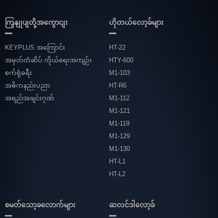
ကြှနျုပျတို့အကွောငျး
ဟိုတယ်လော့ခ်များ
KEYPLUS အကြောင်း
HT-22
အမှတ်တံဆိပ် ကိုယ်ရေးအကျဉ်း
HTY-600
စက်ရုံခရီး
M1-103
အဓိကနည်းပညာ
HT-R6
အရည်အချင်းဂုဏ်
M1-112
M1-121
M1-119
M1-129
M1-130
HT-L1
HT-L2
စမတ်သော့ခလောက်များ
ဆလင်ဒါလော့ခ်