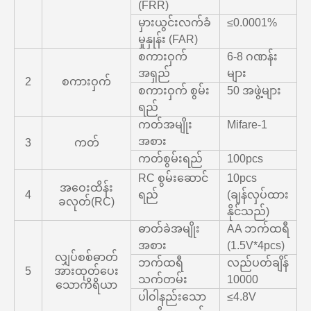
(FRR)
မှားယွင်းလက်ခံ
≤0.0001%
မှုနှုန်း (FAR)
စကားဝှက်
6-8 ဂဏန်း
အရှည်
များ
2
စကားဝှက်
စကားဝှက် စွမ်း
50 အဖွဲ့များ
ရည်
ကတ်အမျိုး
Mifare-1
အစား
3
ကတ်
ကတ်စွမ်းရည်
100pcs
RC စွမ်းဆောင်
10pcs
အဝေးထိန်း
4
ရည်
(ချန်လှပ်ထား
ခလုတ်(RC)
နိုင်သည်)
ဓာတ်ခဲအမျိုး
AA ဘက်ထရီ
အစား
(1.5V*4pcs)
လျှပ်စစ်ဓာတ်
ဘက်ထရီ
လည်ပတ်ချိန်
5
အားထုတ်ပေး
သက်တမ်း
10000
သောကိရိယာ
ပါဝါနည်းသော
≤4.8V