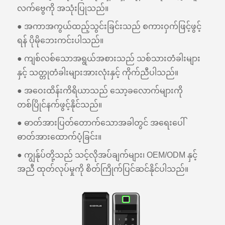
လက်ဗွေကို အသုံးပြုသည်။
● အကာအကွယ်ထည့်သွင်းခြင်းသည် စကားဝှက်ဖြင့်ဖွင့်
ရန် ပိုမိုဘေးကင်းပါသည်။
● ကျစ်လစ်သောအရွယ်အစားသည် သစ်သားတံခါးများ
နှင့် သတ္တုတံခါးများအားလုံးနှင့် ကိုက်ညီပါသည်။
● အဝေးထိန်းကိရိယာသည် သော့ခလောက်များကို
တစ်ပြိုင်နက်ဖွင့်နိုင်သည်။
● ဓာတ်အားပြတ်တောက်သောအခါတွင် အရေးပေါ်
ဓာတ်အားထောက်ပံ့ခြင်း။
● ကျွန်ုပ်တို့သည် သင့်လိုအပ်ချက်များ၊ OEM/ODM နှင့်
အညီ ထုတ်လုပ်မှုကို စိတ်ကြိုက်ပြင်ဆင်နိုင်ပါသည်။