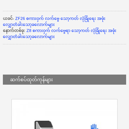
ယခင်-
ZF26 စကားဝှက် လက်ဗွေ သော့ကတ် လုံခြုံရေး အဖုံး
လျှောတံခါးသော့ခလောက်များ
နောက်တစ်ခု:
Z8 စကားဝှက် လက်ဗွေရာ သော့ကတ် လုံခြုံရေး အဖုံး
လျှောတံခါးသော့ခလောက်များ
ဆက်စပ်
ထုတ်ကုန်များ