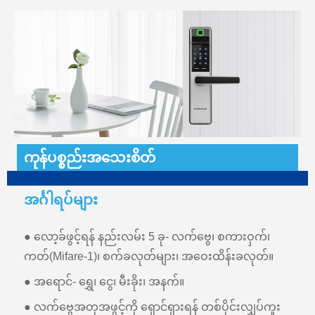
ကုန်ပစ္စည်းအသေးစိတ်
အင်္ဂါရပ်များ
● လော့ခ်ဖွင့်ရန် နည်းလမ်း 5 ခု- လက်ဗွေ၊ စကားဝှက်၊
ကတ်(Mifare-1)၊ စက်ခလုတ်များ၊ အဝေးထိန်းခလုတ်။
● အရောင်- ရွှေ၊ ငွေ၊ မီးခိုး၊ အနက်။
● လက်ဗွေအတုအဖွင့်ကို ရှောင်ရှားရန် တစ်ပိုင်းလျှပ်ကူး