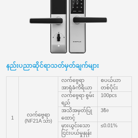
နည်းပညာဆိုင်ရာသတ်မှတ်ချက်များ
လက်ဗွေရာ
စပယ်ယာ
အာရုံခံကိရိယာ
တစ်ပိုင်း
လက်ဗွေရာ စွမ်း
100pcs
ရည်
အသိအမှတ်ပြု
360〫
လက်ဗွေရာ
1
ထောင့်
(NF21A သာ)
မှားယွင်းသော
≤0.01%
ငြင်းပယ်မှုနှုန်း