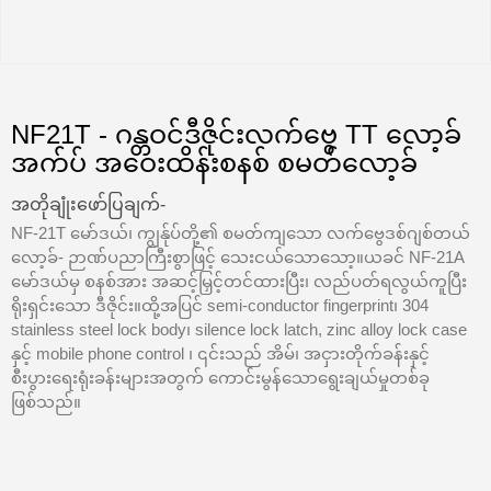
NF21T - ဂန္တဝင်ဒီဇိုင်းလက်ဗွေ TT လော့ခ်
အက်ပ် အဝေးထိန်းစနစ် စမတ်လော့ခ်
အတိုချုံးဖော်ပြချက်-
NF-21T မော်ဒယ်၊ ကျွန်ုပ်တို့၏ စမတ်ကျသော လက်ဗွေဒစ်ဂျစ်တယ်
လော့ခ်- ဉာဏ်ပညာကြီးစွာဖြင့် သေးငယ်သောသော့။ယခင် NF-21A
မော်ဒယ်မှ စနစ်အား အဆင့်မြှင့်တင်ထားပြီး၊ လည်ပတ်ရလွယ်ကူပြီး
ရိုးရှင်းသော ဒီဇိုင်း။ထို့အပြင် semi-conductor fingerprint၊ 304
stainless steel lock body၊ silence lock latch, zinc alloy lock case
နှင့် mobile phone control ၊ ၎င်းသည် အိမ်၊ အငှားတိုက်ခန်းနှင့်
စီးပွားရေးရုံးခန်းများအတွက် ကောင်းမွန်သောရွေးချယ်မှုတစ်ခု
ဖြစ်သည်။