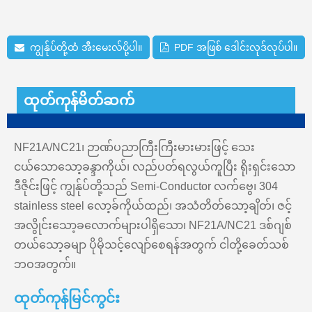
ကျွန်ုပ်တို့ထံ အီးမေးလ်ပို့ပါ။
PDF အဖြစ် ဒေါင်းလုဒ်လုပ်ပါ။
ထုတ်ကုန်မိတ်ဆက်
NF21A/NC21၊ ဉာဏ်ပညာကြီးကြီးမားမားဖြင့် သေး
ငယ်သောသော့ခန္ဒာကိုယ်၊ လည်ပတ်ရလွယ်ကူပြီး ရိုးရှင်းသော
ဒီဇိုင်းဖြင့် ကျွန်ုပ်တို့သည် Semi-Conductor လက်ဗွေ၊ 304
stainless steel လော့ခ်ကိုယ်ထည်၊ အသံတိတ်သော့ချိတ်၊ ဇင့်
အလွိုင်းသော့ခလောက်များပါရှိသော၊ NF21A/NC21 ဒစ်ဂျစ်
တယ်သော့ခမျာ ပိုမိုသင့်လျော်စေရန်အတွက် ငါတို့ခေတ်သစ်
ဘဝအတွက်။
ထုတ်ကုန်မြင်ကွင်း