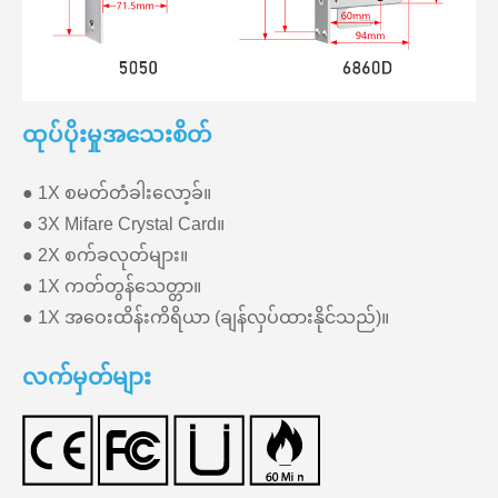
ထုပ်ပိုးမှုအသေးစိတ်
● 1X စမတ်တံခါးလော့ခ်။
● 3X Mifare Crystal Card။
● 2X စက်ခလုတ်များ။
● 1X ကတ်တွန်သေတ္တာ။
● 1X အဝေးထိန်းကိရိယာ (ချန်လှပ်ထားနိုင်သည်)။
လက်မှတ်များ