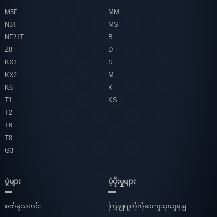
M5F
MM
N3T
MS
NF21T
B
Z8
D
KX1
S
KX2
M
K6
K
T1
KS
T2
T6
T8
G3
ပွဲများ
ပံ့ပိုးမှုများ
စက်မှုသတင်း
ကြှနျုပျတို့ကိုဆကျသှယျရနျ