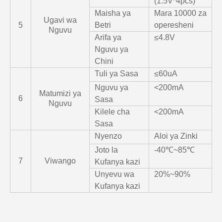
(1.5V*4pcs)
Maisha ya
Mara 10000 za
Ugavi wa
5
Betri
operesheni
Nguvu
Arifa ya
≤4.8V
Nguvu ya
Chini
Tuli ya Sasa
≤60uA
Nguvu ya
<200mA
Matumizi ya
6
Sasa
Nguvu
Kilele cha
<200mA
Sasa
Nyenzo
Aloi ya Zinki
Joto la
-40℃~85℃
7
Viwango
Kufanya kazi
Unyevu wa
20%~90%
Kufanya kazi