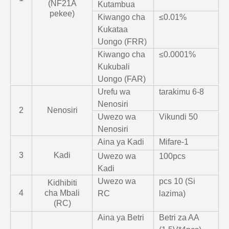
(NF21A
Kutambua
pekee)
Kiwango cha
≤0.01%
Kukataa
Uongo (FRR)
Kiwango cha
≤0.0001%
Kukubali
Uongo (FAR)
Urefu wa
tarakimu 6-8
Nenosiri
2
Nenosiri
Uwezo wa
Vikundi 50
Nenosiri
Aina ya Kadi
Mifare-1
3
Kadi
Uwezo wa
100pcs
Kadi
Uwezo wa
pcs 10 (Si
Kidhibiti
4
cha Mbali
RC
lazima)
(RC)
Aina ya Betri
Betri za AA