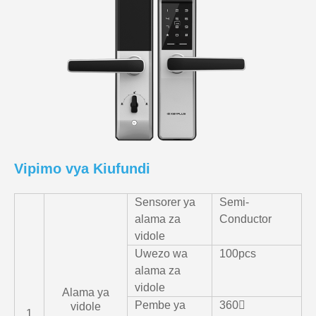
Vipimo vya Kiufundi
Sensorer ya
Semi-
alama za
Conductor
vidole
Uwezo wa
100pcs
alama za
vidole
Alama ya
Pembe ya
360〫
vidole
1