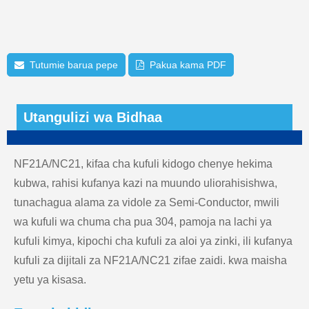
Tutumie barua pepe
Pakua kama PDF
Utangulizi wa Bidhaa
NF21A/NC21, kifaa cha kufuli kidogo chenye hekima
kubwa, rahisi kufanya kazi na muundo uliorahisishwa,
tunachagua alama za vidole za Semi-Conductor, mwili
wa kufuli wa chuma cha pua 304, pamoja na lachi ya
kufuli kimya, kipochi cha kufuli za aloi ya zinki, ili kufanya
kufuli za dijitali za NF21A/NC21 zifae zaidi. kwa maisha
yetu ya kisasa.