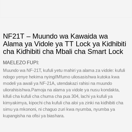
NF21T – Muundo wa Kawaida wa
Alama ya Vidole ya TT Lock ya Kidhibiti
cha Kidhibiti cha Mbali cha Smart Lock
MAELEZO FUPI:
Muundo wa NF-21T, kufuli yetu mahiri ya alama za vidole: kufuli
ndogo yenye hekima nyingi!Mfumo uliosasishwa kutoka kwa
modeli ya awali ya NF-21A, utendakazi rahisi na muundo
uliorahisishwa.Pamoja na alama ya vidole ya nusu kondakta,
kifuli cha kufuli cha chuma cha pua 304, lachi ya kufuli ya
kimyakimya, kipochi cha kufuli cha aloi ya zinki na kidhibiti cha
simu ya mkononi, ni chaguo zuri kwa nyumba, nyumba ya
kupangisha na ofisi ya biashara.