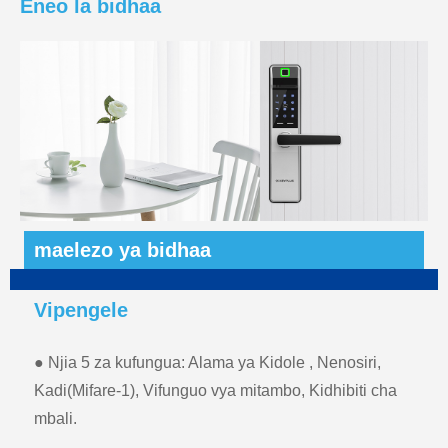
Eneo la bidhaa
maelezo ya bidhaa
Vipengele
● Njia 5 za kufungua: Alama ya Kidole , Nenosiri,
Kadi(Mifare-1), Vifunguo vya mitambo, Kidhibiti cha
mbali.