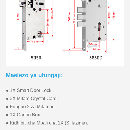
Maelezo ya ufungaji:
● 1X Smart Door Lock .
● 3X Mifare Crystal Card.
● Funguo 2 za Mitambo.
● 1X Carton Box.
● Kidhibiti cha Mbali cha 1X (Si lazima).