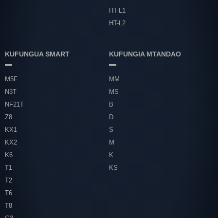
HT-L1
HT-L2
KUFUNGUA SMART
KUFUNGIA MTANDAO
M5F
MM
N3T
MS
NF21T
B
Z8
D
KX1
S
KX2
M
K6
K
T1
KS
T2
T6
T8