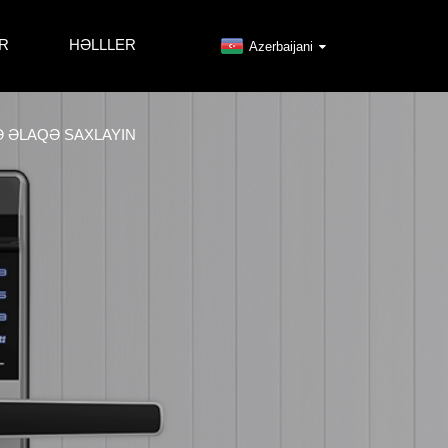
R
HƏLLLER
Azerbaijani
Ə ƏLAQƏ SAXLAYIN