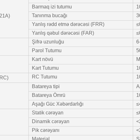
Barmaq izi tutumu
1
Tanınma bucağı
3
F21A)
Yanlış rədd etmə dərəcəsi (FRR)
≤
Yanlış qəbul dərəcəsi (FAR)
≤
Şifrə uzunluğu
6
Parol Tutumu
5
Kart növü
M
Kart Tutumu
1
RC Tutumu
1
(RC)
Batareya tipi
A
Batareya Ömrü
1
Aşağı Güc Xəbərdarlığı
≤
Statik cərəyan
≤
Dinamik cərəyan
<
Pik cərəyanı
<
Material
S