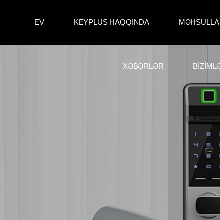
EV
KEYPLUS HAQQINDA
MƏHSULLA
XƏBƏRLƏR
BIZIML