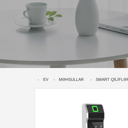
EV
MƏHSULLAR
SMART QİLİFLƏ