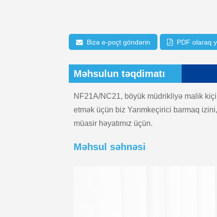
Bizə e-poçt göndərin
PDF olaraq y
Məhsulun təqdimatı
NF21A/NC21, böyük müdrikliyə malik kiçik 
etmək üçün biz Yarımkeçirici barmaq izini,
müasir həyatımız üçün.
Məhsul səhnəsi