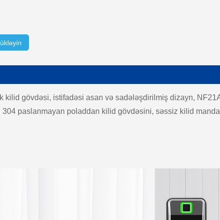
ükləyin
kilid gövdəsi, istifadəsi asan və sadələşdirilmiş dizayn, NF21
 304 paslanmayan poladdan kilid gövdəsini, səssiz kilid mandalı i