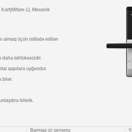
, Kart(Mifare-1), Mexanik
nı almaq üçün istifadə edilən
 daha təhlükəsizdir.
etal qapılara uyğundur.
 bilər.
.
nlaşdıra bilərik.
Barmaq izi sensoru
Y