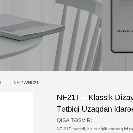
R
NF21A/NC21
NF21T – Klassik Dizay
Tətbiqi Uzaqdan İdarəe
QISA TƏSVIR:
NF-21T modeli, bizim ağıllı barmaq izi rə