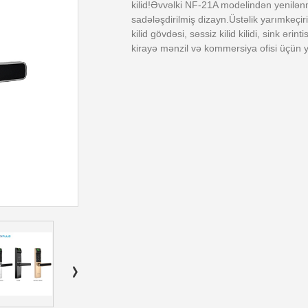
kilid!Əvvəlki NF-21A modelindən yenilən
sadələşdirilmiş dizayn.Üstəlik yarımkeç
kilid gövdəsi, səssiz kilid kilidi, sink ərint
kirayə mənzil və kommersiya ofisi üçün y