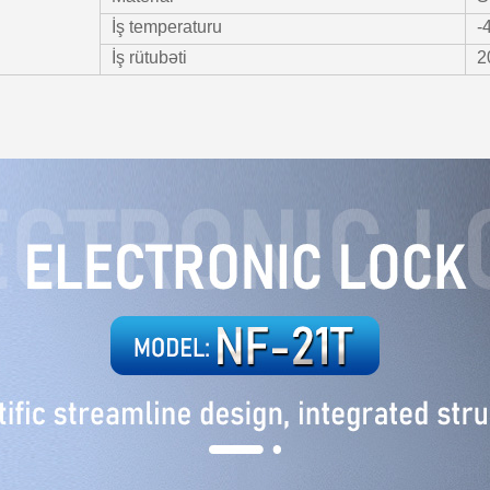
İş temperaturu
-
İş rütubəti
2