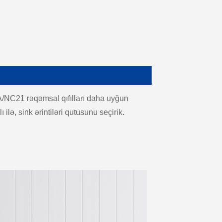
A/NC21 rəqəmsal qıfılları daha uyğun
lə, sink ərintiləri qutusunu seçirik.