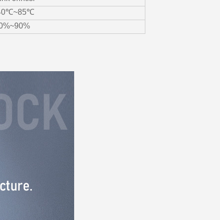
40℃~85℃
0%~90%