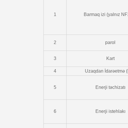
1
Barmaq izi (yalnız N
2
parol
3
Kart
4
Uzaqdan İdarəetmə 
5
Enerji təchizatı
6
Enerji istehlakı