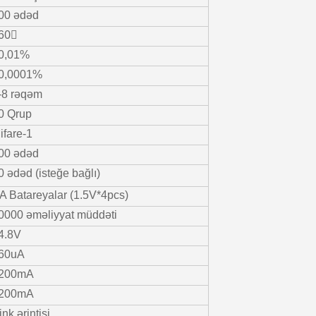
00 ədəd
60〫
0,01%
0,0001%
-8 rəqəm
0 Qrup
ifare-1
00 ədəd
0 ədəd (isteğe bağlı)
A Batareyalar (1.5V*4pcs)
0000 əməliyyat müddəti
4.8V
60uA
200mA
200mA
ink ərintisi