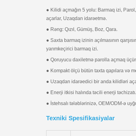
● Kilidi açmağın 5 yolu: Barmaq izi, Parol
açarlar, Uzaqdan idarəetmə.
● Rəng: Qızıl, Gümüş, Boz, Qara.
● Saxta barmaq izinin açılmasının qarşısı
yarımkeçirici barmaq izi.
● Qoruyucu daxiletmə parolla açmaq üçün
● Kompakt ölçü bütün taxta qapılara və m
● Uzaqdan idarəedici bir anda kilidləri aça
● Enerji itkisi halında təcili enerji təchizatı
● İstehsalı tələblərinizə, OEM/ODM-ə uyğu
Texniki Spesifikasiyalar