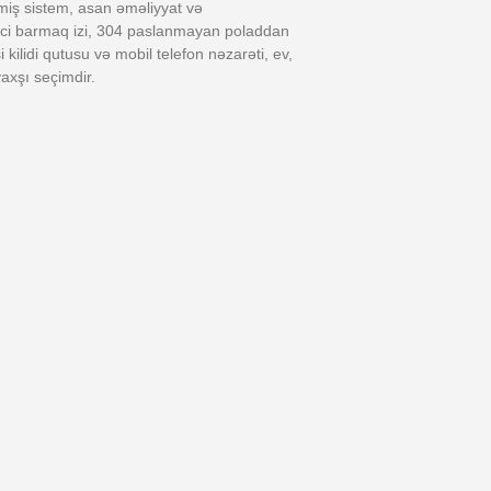
miş sistem, asan əməliyyat və
irici barmaq izi, 304 paslanmayan poladdan
isi kilidi qutusu və mobil telefon nəzarəti, ev,
axşı seçimdir.