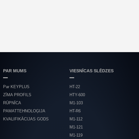
Fingerpr...
PAR MUMS
VIESNĪCAS SLĒDZES
Par KEYPLUS
HT-22
ZĪMA PROFILS
HTY-600
RŪPNĪCA
M1-103
PAMATTEHNOLOĢIJA
HT-R6
KVALIFIKĀCIJAS GODS
M1-112
M1-121
M1-119