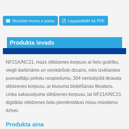
Nosūtiet mums e-pastu
Lejupielādēt kā PDF
Produkta ievads
NF21A/NC21, mazs slēdzenes korpuss ar lielu gudrību,
viegli darbināms un vienkāršots dizains, mēs izvēlamies
pusvadītāju pirkstu nospiedumu, 304 nerūsējošā tērauda
slēdzenes korpusu, ar klusuma bloķēšanas fiksatoru,
cinka sakausējuma slēdzenes korpusu, lai NF21A/NC21
digitālās slēdzenes būtu piemērotākas mūsu mūsdienu
dzīvei.
Produkta aina