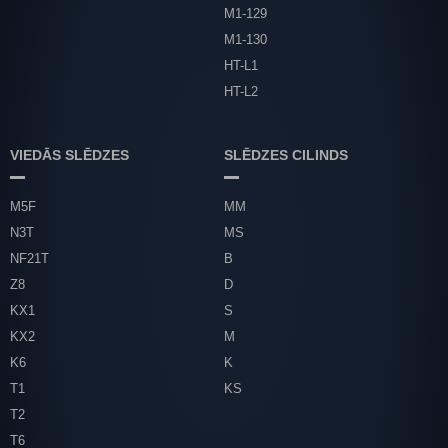
M1-129
M1-130
HT-L1
HT-L2
VIEDĀS SLĒDZES
SLĒDZES CILINDS
M5F
MM
N3T
MS
NF21T
B
Z8
D
KX1
S
KX2
M
K6
K
T1
KS
T2
T6