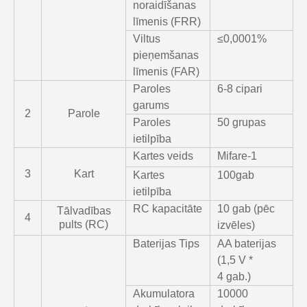
noraidīšanas
līmenis (FRR)
Viltus
≤0,0001%
pieņemšanas
līmenis (FAR)
Paroles
6-8 cipari
garums
2
Parole
Paroles
50 grupas
ietilpība
Kartes veids
Mifare-1
3
Kart
Kartes
100gab
ietilpība
RC kapacitāte
10 gab (pēc
Tālvadības
4
pults (RC)
izvēles)
Baterijas Tips
AA baterijas
(1,5 V *
4 gab.)
Akumulatora
10000