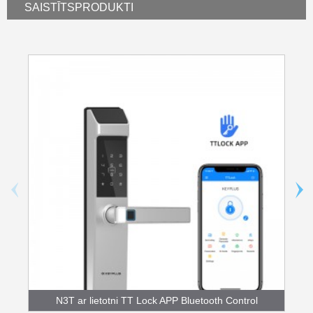
SAISTĪTS
PRODUKTI
N3T ar lietotni TT Lock APP Bluetooth Control