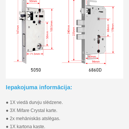
Iepakojuma informācija:
● 1X viedā durvju slēdzene.
● 3X Mifare Crystal karte.
● 2x mehāniskās atslēgas.
● 1X kartona kaste.