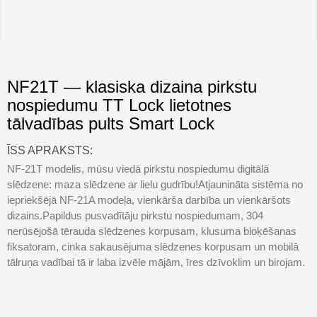
NF21T — klasiska dizaina pirkstu
nospiedumu TT Lock lietotnes
tālvadības pults Smart Lock
ĪSS APRAKSTS:
NF-21T modelis, mūsu viedā pirkstu nospiedumu digitālā
slēdzene: maza slēdzene ar lielu gudrību!Atjaunināta sistēma no
iepriekšējā NF-21A modeļa, vienkārša darbība un vienkāršots
dizains.Papildus pusvadītāju pirkstu nospiedumam, 304
nerūsējošā tērauda slēdzenes korpusam, klusuma bloķēšanas
fiksatoram, cinka sakausējuma slēdzenes korpusam un mobilā
tālruņa vadībai tā ir laba izvēle mājām, īres dzīvoklim un birojam.