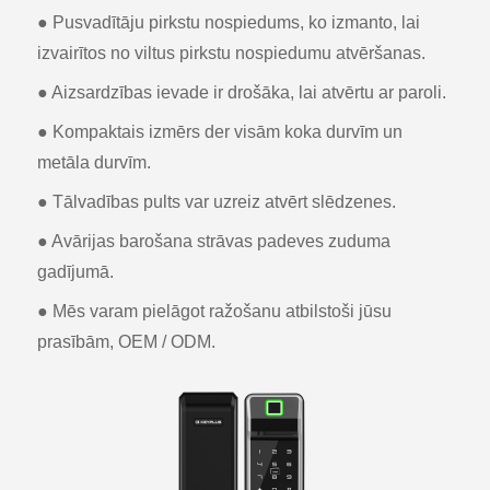
● Pusvadītāju pirkstu nospiedums, ko izmanto, lai
izvairītos no viltus pirkstu nospiedumu atvēršanas.
● Aizsardzības ievade ir drošāka, lai atvērtu ar paroli.
● Kompaktais izmērs der visām koka durvīm un
metāla durvīm.
● Tālvadības pults var uzreiz atvērt slēdzenes.
● Avārijas barošana strāvas padeves zuduma
gadījumā.
● Mēs varam pielāgot ražošanu atbilstoši jūsu
prasībām, OEM / ODM.