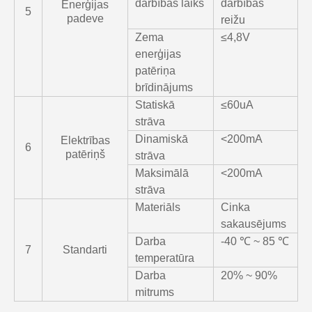
darbības laiks
darbības
Enerģijas
5
padeve
reižu
Zema
≤4,8V
enerģijas
patēriņa
brīdinājums
Statiskā
≤60uA
strāva
Dinamiskā
<200mA
Elektrības
6
patēriņš
strāva
Maksimālā
<200mA
strāva
Materiāls
Cinka
sakausējums
Darba
-40 ℃ ~ 85 ℃
7
Standarti
temperatūra
Darba
20% ~ 90%
mitrums