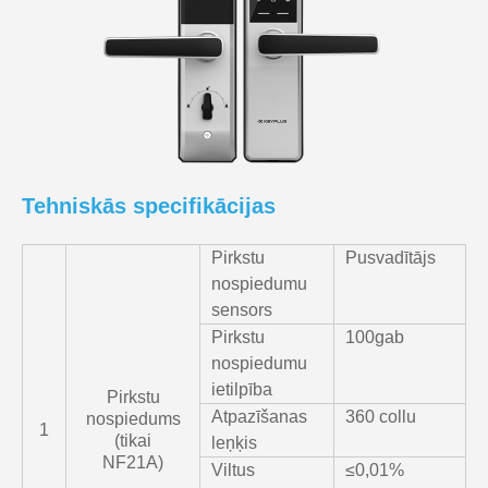
Tehniskās specifikācijas
Pirkstu
Pusvadītājs
nospiedumu
sensors
Pirkstu
100gab
nospiedumu
ietilpība
Pirkstu
Atpazīšanas
360 collu
nospiedums
1
(tikai
leņķis
NF21A)
Viltus
≤0,01%