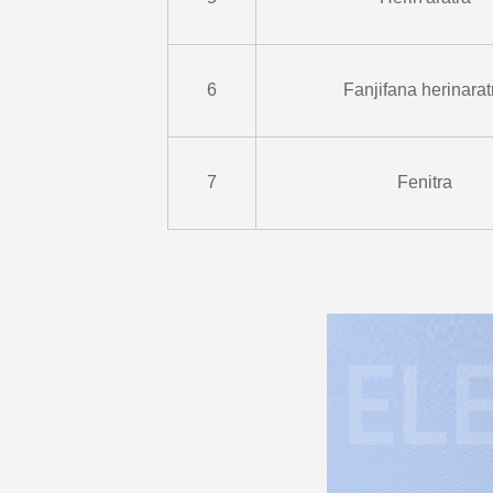
6
Fanjifana herinarat
7
Fenitra