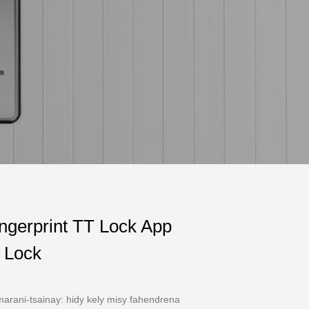
ingerprint TT Lock App
 Lock
arani-tsainay: hidy kely misy fahendrena