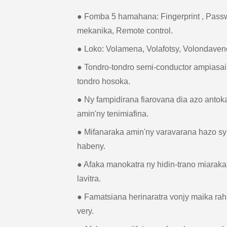
● Fomba 5 hamahana: Fingerprint , Passwo
mekanika, Remote control.
● Loko: Volamena, Volafotsy, Volondaven
● Tondro-tondro semi-conductor ampiasa
tondro hosoka.
● Ny fampidirana fiarovana dia azo anto
amin'ny tenimiafina.
● Mifanaraka amin'ny varavarana hazo sy
habeny.
● Afaka manokatra ny hidin-trano miarak
lavitra.
● Famatsiana herinaratra vonjy maika rah
very.