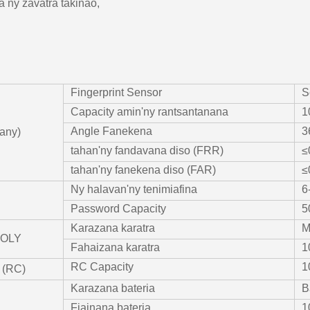
 ny zavatra takinao,
Fingerprint Sensor
S
Capacity amin'ny rantsantanana
1
Angle Fanekena
3
hany)
tahan'ny fandavana diso (FRR)
≤
tahan'ny fanekena diso (FAR)
≤
Ny halavan'ny tenimiafina
6
Password Capacity
5
Karazana karatra
M
BOLY
Fahaizana karatra
1
RC Capacity
1
 (RC)
Karazana bateria
B
Fiainana bateria
1