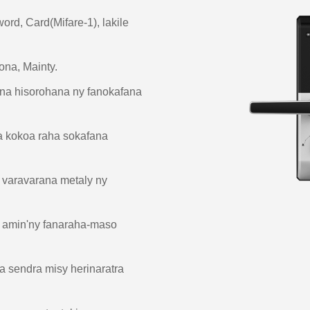
rd, Card(Mifare-1), lakile
ona, Mainty.
ina hisorohana ny fanokafana
ka kokoa raha sokafana
 varavarana metaly ny
a amin'ny fanaraha-maso
a sendra misy herinaratra