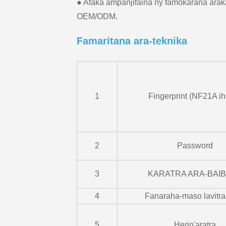
● Afaka ampanjifaina ny famokarana araka
OEM/ODM.
Famaritana ara-teknika
1
Fingerprint (NF21A i
2
Password
3
KARATRA ARA-BAI
4
Fanaraha-maso lavitra
5
Herin'aratra