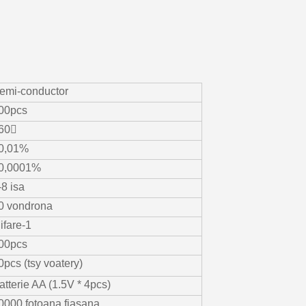
emi-conductor
00pcs
60〫
0,01%
0,0001%
-8 isa
0 vondrona
ifare-1
00pcs
0pcs (tsy voatery)
atterie AA (1.5V * 4pcs)
0000 fotoana fiasana