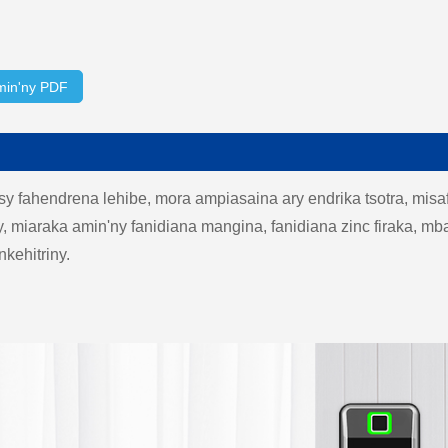
min'ny PDF
sy fahendrena lehibe, mora ampiasaina ary endrika tsotra, mis
vy, miaraka amin'ny fanidiana mangina, fanidiana zinc firaka, 
kehitriny.