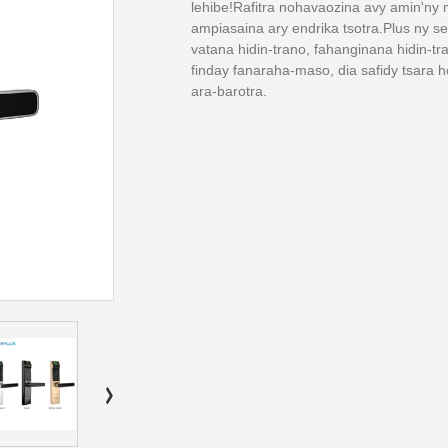
lehibe!Rafitra nohavaozina avy amin'ny
ampiasaina ary endrika tsotra.Plus ny se
vatana hidin-trano, fahanginana hidin-tra
finday fanaraha-maso, dia safidy tsara h
ara-barotra.