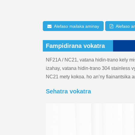
Alefaso mailaka aminay
Alefaso a
Fampidirana vokatra
NF21A / NC21, vatana hidin-trano kely mi
izahay, vatana hidin-trano 304 stainless 
NC21 mety kokoa. ho an’ny fiainantsika an
Sehatra vokatra