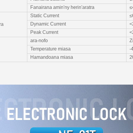
Fanairana amin'ny herin'aratra
≤
Static Current
≤
Dynamic Current
<
ra
Peak Current
<
ara-nofo
Z
Temperature miasa
-
Hamandoana miasa
2