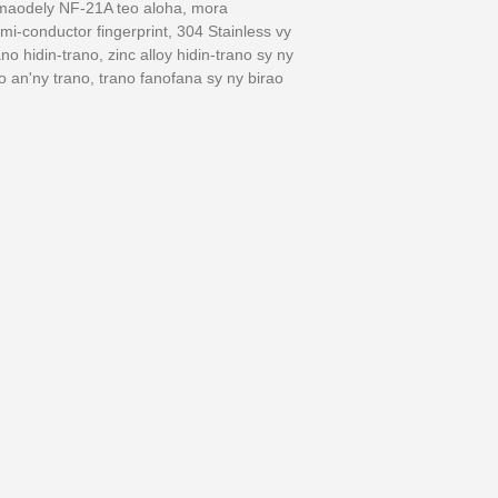
 maodely NF-21A teo aloha, mora
mi-conductor fingerprint, 304 Stainless vy
no hidin-trano, zinc alloy hidin-trano sy ny
o an'ny trano, trano fanofana sy ny birao