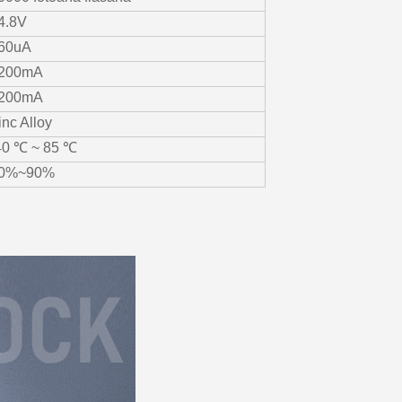
4.8V
60uA
200mA
200mA
inc Alloy
40 ℃ ~ 85 ℃
0%~90%