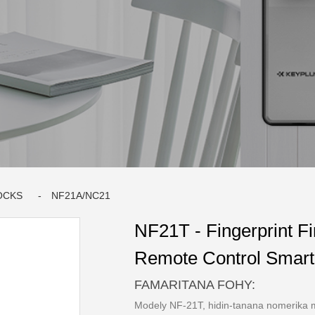
OCKS
NF21A/NC21
NF21T - Fingerprint F
Remote Control Smart
FAMARITANA FOHY:
Modely NF-21T, hidin-tanana nomerika m