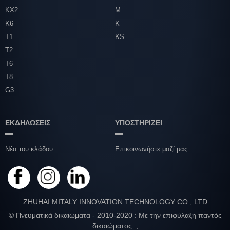
ΚΧ2
M
K6
K
T1
KS
T2
T6
T8
G3
ΕΚΔΗΛΩΣΕΙΣ
ΥΠΟΣΤΗΡΙΖΕΙ
Νέα του κλάδου
Επικοινωνήστε μαζί μας
ZHUHAI MITALY INNOVATION TECHNOLOGY CO., LTD
© Πνευματικά δικαιώματα - 2010-2020 : Με την επιφύλαξη παντός
δικαιώματος.
,