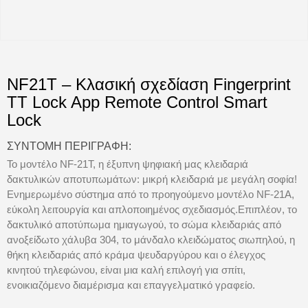
NF21T – Κλασική σχεδίαση Fingerprint
TT Lock App Remote Control Smart
Lock
ΣΎΝΤΟΜΗ ΠΕΡΙΓΡΑΦΉ:
Το μοντέλο NF-21T, η έξυπνη ψηφιακή μας κλειδαριά
δακτυλικών αποτυπωμάτων: μικρή κλειδαριά με μεγάλη σοφία!
Ενημερωμένο σύστημα από το προηγούμενο μοντέλο NF-21A,
εύκολη λειτουργία και απλοποιημένος σχεδιασμός.Επιπλέον, το
δακτυλικό αποτύπωμα ημιαγωγού, το σώμα κλειδαριάς από
ανοξείδωτο χάλυβα 304, το μάνδαλο κλειδώματος σιωπηλού, η
θήκη κλειδαριάς από κράμα ψευδαργύρου και ο έλεγχος
κινητού τηλεφώνου, είναι μια καλή επιλογή για σπίτι,
ενοικιαζόμενο διαμέρισμα και επαγγελματικό γραφείο.