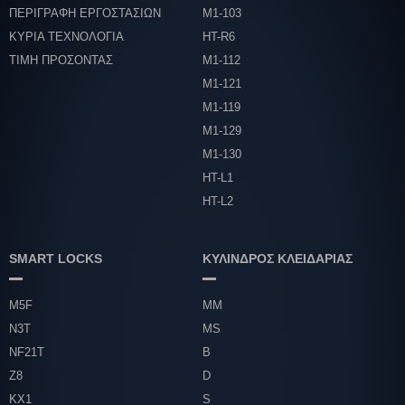
ΠΕΡΙΓΡΑΦΗ ΕΡΓΟΣΤΑΣΙΩΝ
Μ1-103
ΚΥΡΙΑ ΤΕΧΝΟΛΟΓΙΑ
HT-R6
ΤΙΜΗ ΠΡΟΣΟΝΤΑΣ
Μ1-112
Μ1-121
Μ1-119
Μ1-129
Μ1-130
HT-L1
HT-L2
SMART LOCKS
ΚΥΛΙΝΔΡΟΣ ΚΛΕΙΔΑΡΙΑΣ
M5F
MM
N3T
MS
NF21T
B
Z8
D
ΚΧ1
S