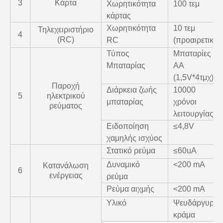
3
Κάρτα
Χωρητικότητα
100 τεμ
κάρτας
Χωρητικότητα
10 τεμ
Τηλεχειριστήριο
4
(RC)
RC
(προαιρετικά)
Τύπος
Μπαταρίες
Μπαταρίας
AA
(1,5V*4τμχ)
Παροχή
Διάρκεια ζωής
10000
5
ηλεκτρικού
μπαταρίας
χρόνοι
ρεύματος
λειτουργίας
Ειδοποίηση
≤4,8V
χαμηλής ισχύος
Στατικό ρεύμα
≤60uA
Δυναμικό
<200 mA
Κατανάλωση
6
ενέργειας
ρεύμα
Ρεύμα αιχμής
<200 mA
Υλικό
Ψευδάργυρο
κράμα