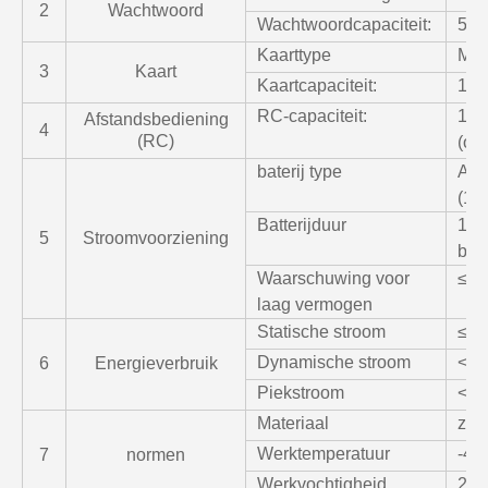
2
Wachtwoord
Wachtwoordcapaciteit:
50 
Kaarttype
Mif
3
Kaart
Kaartcapaciteit:
100
RC-capaciteit:
10 
Afstandsbediening
4
(RC)
(opt
baterij type
AA-
(1,5
Batterijduur
100
5
Stroomvoorziening
bed
Waarschuwing voor
≤4.
laag vermogen
Statische stroom
≤6
Dynamische stroom
<2
6
Energieverbruik
Piekstroom
<2
Materiaal
zink
Werktemperatuur
-4
7
normen
Werkvochtigheid
20