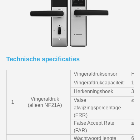
Technische specificaties
Vingerafdruksensor
Hal
Vingerafdrukcapaciteit:
100
Herkenningshoek
360
Vingerafdruk
Valse
≤0,
1
(alleen NF21A)
afwijzingspercentage
(FRR)
False Accept Rate
≤0.
(FAR)
Wachtwoord lengte
6-8 