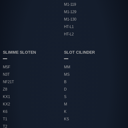
M1-119
M1-129
M1-130
HT-L1
HT-L2
SLIMME SLOTEN
SLOT CILINDER
M5F
MM
N3T
MS
NF21T
B
Z8
D
KX1
S
KX2
M
K6
K
T1
KS
T2