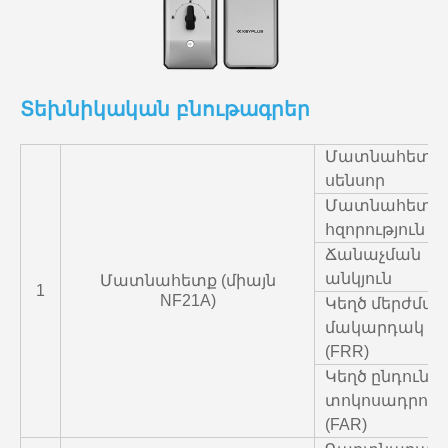
Տեխնիկական բնութագրեր
Մատնահետք
սենսոր
Մատնահետք
հզորություն
Ճանաչման
անկյուն
Մատնահետք (միայն
1
NF21A)
Կեղծ մերժման
մակարդակ
(FRR)
Կեղծ ընդունմ
տոկոսադրույ
(FAR)