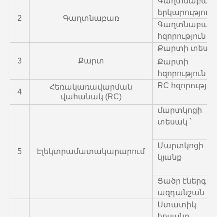
Գաղտնաբառ
երկարություն
2
Գաղտնաբառ
Գաղտնաբառ
հզորություն
Քարտի տեսա
3
Քարտ
Քարտի
հզորություն
RC հզորությու
Հեռակառավարման
4
վահանակ (RC)
մարտկոցի
տեսակ `
Մարտկոցի
5
Էլեկտրամատակարարում
կյանք
Ցածր էներգիա
ազդանշան
Ստատիկ
հոսանք