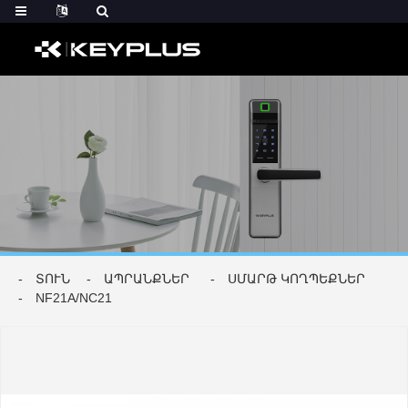
ՏՈՒՆ
ԱՊՐԱՆՔՆԵՐ
ՍՄԱՐԹ ԿՈՂՊԵՔՆԵՐ
NF21A/NC21