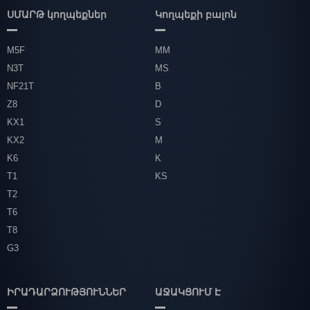
ՍՄԱՐԹ կողպեքներ
Կողպեքի բալոն
M5F
MM
N3T
MS
NF21T
B
Z8
D
KX1
S
KX2
M
K6
K
T1
KS
T2
T6
T8
G3
ԻՐԱԴԱՐՁՈՒԹՅՈՒՆՆԵՐ
ԱՋԱԿՑՈՒՄ Է