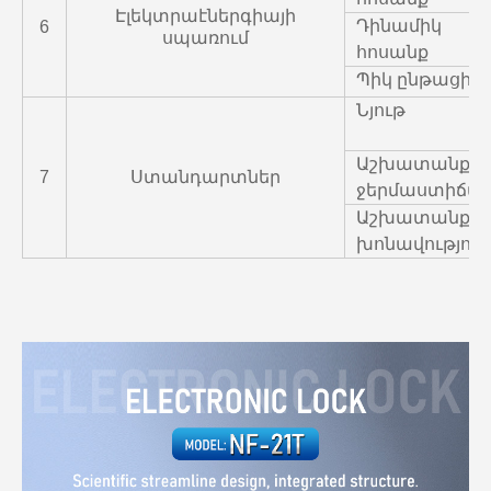
Էլեկտրաէներգիայի
Դինամիկ
6
սպառում
հոսանք
Պիկ ընթացիկ
Նյութ
Աշխատանքայ
7
Ստանդարտներ
ջերմաստիճա
Աշխատանքայ
խոնավություն