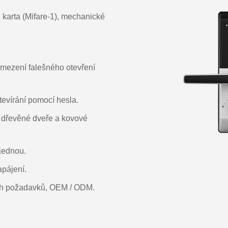
, karta (Mifare-1), mechanické
amezení falešného otevření
tevírání pomocí hesla.
y dřevěné dveře a kovové
jednou.
pájení.
ch požadavků, OEM / ODM.