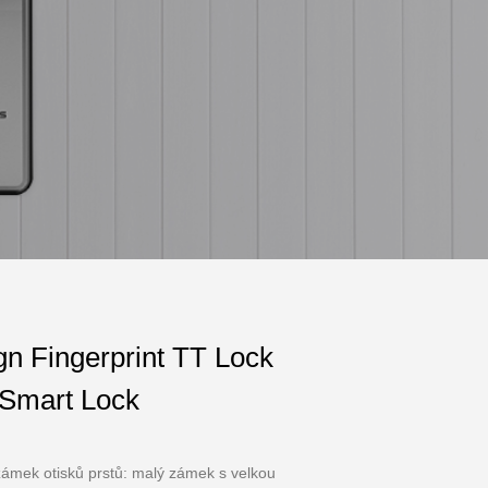
n Fingerprint TT Lock
 Smart Lock
 zámek otisků prstů: malý zámek s velkou