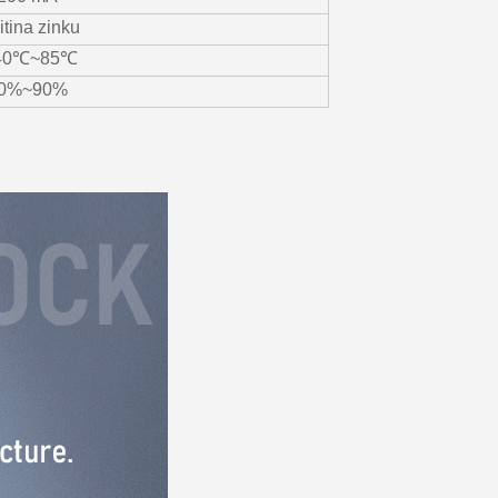
litina zinku
40℃~85℃
0%~90%