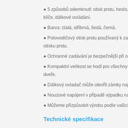
● 5 způsobů odemknutí: otisk prstu, heslo
klíče, dálkové ovládání.
● Barva: zlatá, stříbrná, šedá, černá.
● Polovodičový otisk prstu používaný k z
otisku prstu.
● Ochranné zadávání je bezpečnější při o
● Kompaktní velikost se hodí pro všechn
dveře.
● Dálkový ovladač může otevřít zámky na
● Nouzové napájení v případě výpadku na
● Můžeme přizpůsobit výrobu podle vaši
Technické specifikace