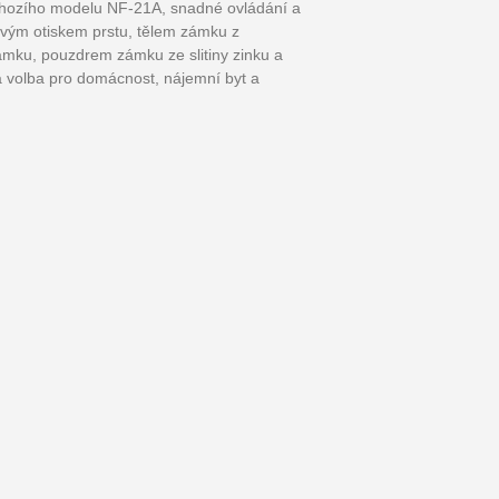
chozího modelu NF-21A, snadné ovládání a
vým otiskem prstu, tělem zámku z
ámku, pouzdrem zámku ze slitiny zinku a
á volba pro domácnost, nájemní byt a