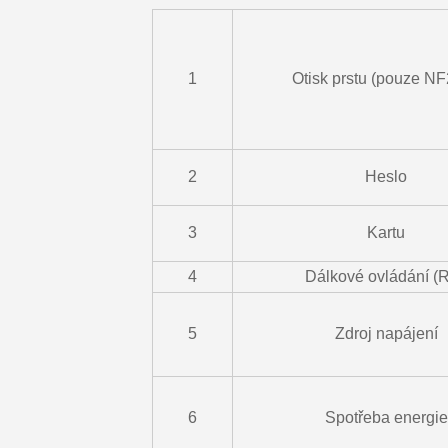
1
Otisk prstu (pouze N
2
Heslo
3
Kartu
4
Dálkové ovládání (
5
Zdroj napájení
6
Spotřeba energie