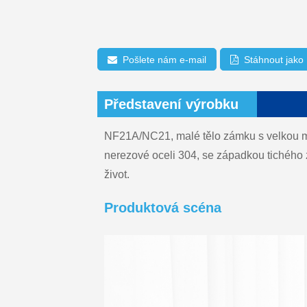
Pošlete nám e-mail
Stáhnout jako
Představení výrobku
NF21A/NC21, malé tělo zámku s velkou mo
nerezové oceli 304, se západkou tichého 
život.
Produktová scéna