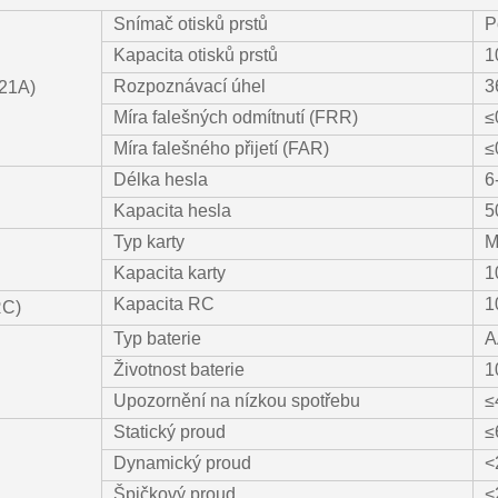
Snímač otisků prstů
P
Kapacita otisků prstů
1
Rozpoznávací úhel
3
F21A)
Míra falešných odmítnutí (FRR)
≤
Míra falešného přijetí (FAR)
≤
Délka hesla
6
Kapacita hesla
5
Typ karty
M
Kapacita karty
1
Kapacita RC
1
RC)
Typ baterie
A
Životnost baterie
1
Upozornění na nízkou spotřebu
≤
Statický proud
≤
Dynamický proud
<
Špičkový proud
<