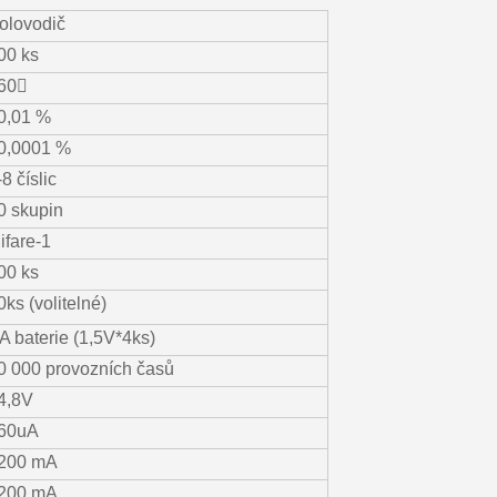
olovodič
00 ks
60〫
0,01 %
0,0001 %
-8 číslic
0 skupin
ifare-1
00 ks
0ks (volitelné)
A baterie (1,5V*4ks)
0 000 provozních časů
4,8V
60uA
200 mA
200 mA