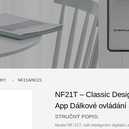
MKY
NF21A/NC21
NF21T – Classic Desig
App Dálkové ovládání
STRUČNÝ POPIS:
Model NF-21T, náš inteligentní digitální