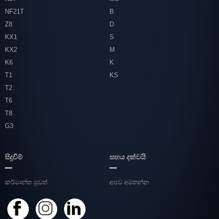
NF21T
B
Z8
D
KX1
S
KX2
M
K6
K
T1
KS
T2
T6
T8
G3
සිදුවීම්
සහය දක්වයි
කර්මාන්ත පුවත්
අපව අමතන්න