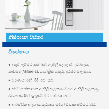
නිෂ්පාදන විස්තර
විශේෂාංග
● අගුළු ඇරීමට ක්‍රම 5ක්: ඇඟිලි සලකුණ , මුරපදය,
කාඩ්පත(Mifare-1), යාන්ත්‍රික යතුරු, දුරස්ථ පාලකය.
● වර්ණය: රන්, රිදී, අළු, කළු.
● අර්ධ සන්නායක ඇඟිලි සලකුණ ව්‍යාජ ඇඟිලි සලකුණු
විවෘත කිරීම වැළැක්වීමට භාවිතා කරයි.
● ආරක්ෂිත ආදානය මුරපදය මගින් විවෘත කිරීමට වඩා