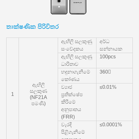
තාක්ෂණික පිරිවිතර
ඇඟිලි සලකුණු
අර්ධ
සංවේදකය
සන්නායක
ඇඟිලි සලකුණු
100pcs
ධාරිතාව
හඳුනාගැනීමේ
360〫
කෝණය
ඇඟිලි
ව්‍යාජ
≤0.01%
සලකුණ
1
ප්‍රතික්ෂේප
(NF21A
කිරීමේ
පමණි)
අනුපාතය
(FRR)
වැරදි
≤0.0001%
පිළිගැනීමේ