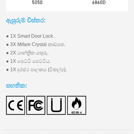
ඇසුරුම් විස්තර:
● 1X Smart Door Lock .
● 3X Mifare Crystal කාඩ්පත.
● 2X යාන්ත්‍රික යතුරු.
● 1X පෙට්ටි පෙට්ටිය.
● 1X දුරස්ථ පාලකය (විකල්ප).
සහතික: