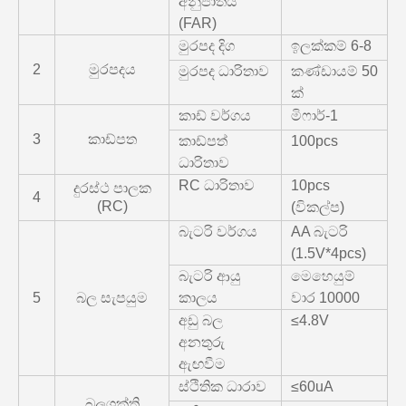
අනුපාතය
(FAR)
මුරපද දිග
ඉලක්කම් 6-8
2
මුරපදය
මුරපද ධාරිතාව
කණ්ඩායම් 50
ක්
කාඩ් වර්ගය
මිෆාර්-1
3
කාඩ්පත
කාඩ්පත්
100pcs
ධාරිතාව
RC ධාරිතාව
10pcs
දුරස්ථ පාලක
4
(RC)
(විකල්ප)
බැටරි වර්ගය
AA බැටරි
(1.5V*4pcs)
බැටරි ආයු
මෙහෙයුම්
5
බල සැපයුම
කාලය
වාර 10000
අඩු බල
≤4.8V
අනතුරු
ඇඟවීම
ස්ථිතික ධාරාව
≤60uA
බලශක්ති