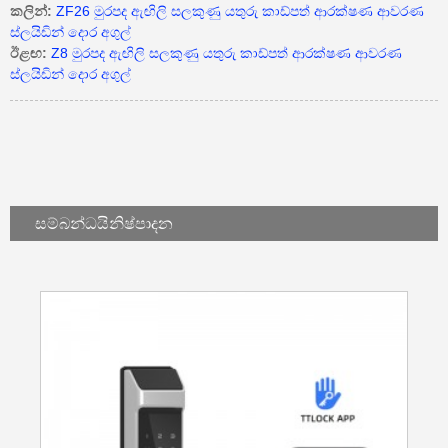
කලින්:
ZF26 මුරපද ඇඟිලි සලකුණු යතුරු කාඩ්පත් ආරක්ෂණ ආවරණ
ස්ලයිඩින් දොර අගුල්
ඊළඟ:
Z8 මුරපද ඇඟිලි සලකුණු යතුරු කාඩ්පත් ආරක්ෂණ ආවරණ
ස්ලයිඩින් දොර අගුල්
සම්බන්ධයි
නිෂ්පාදන