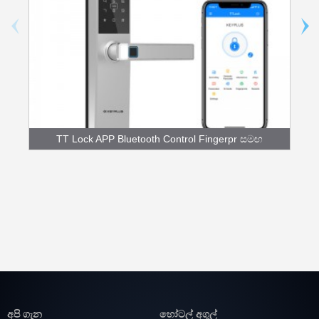
TT Lock APP Bluetooth Control Fingerpr සමඟ
N3T...
අපි ගැන
හෝටල් අගුල්