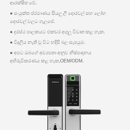
ආරක්ෂිත වේ.
● සංයුක්ත ප්රමාණය සියලු ලී දොරවල් සහ ලෝහ
දොරවල් වලට ගැලපේ.
● දුරස්ථ පාලකයට එකවර අගුලු විවෘත කළ හැක.
● විදුලිය නැති වූ විට හදිසි බල සැපයුම.
● අපට ඔබගේ අවශ්‍යතා අනුව නිෂ්පාදනය
අභිරුචිකරණය කළ හැක,OEM/ODM.