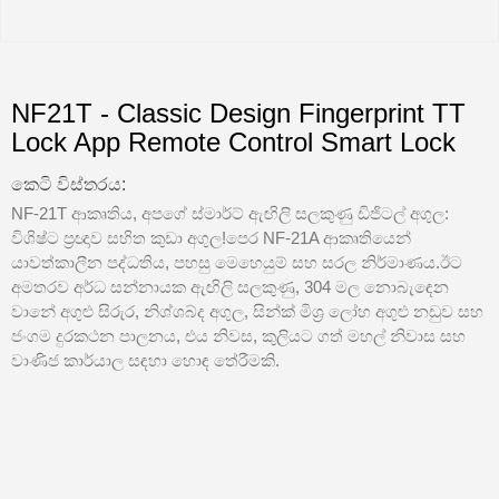
NF21T - Classic Design Fingerprint TT
Lock App Remote Control Smart Lock
කෙටි විස්තරය:
NF-21T ආකෘතිය, අපගේ ස්මාර්ට් ඇඟිලි සලකුණු ඩිජිටල් අගුල:
විශිෂ්ට ප්‍රඥාව සහිත කුඩා අගුල!පෙර NF-21A ආකෘතියෙන්
යාවත්කාලීන පද්ධතිය, පහසු මෙහෙයුම් සහ සරල නිර්මාණය.ඊට
අමතරව අර්ධ සන්නායක ඇඟිලි සලකුණු, 304 මල නොබැඳෙන
වානේ අගුළු සිරුර, නිශ්ශබ්ද අගුල, සින්ක් මිශ්‍ර ලෝහ අගුළු නඩුව සහ
ජංගම දුරකථන පාලනය, එය නිවස, කුලියට ගත් මහල් නිවාස සහ
වාණිජ කාර්යාල සඳහා හොඳ තේරීමකි.