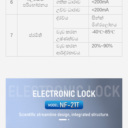
ගතික ධාරාව
<200mA
6
පරිභෝජනය
උච්ච ධාරාව
<200mA
ද්රව්ය
සින්ක්
මිශ්රලෝහය
වැඩ කරන
-40℃~85℃
7
ප්රමිති
උෂ්ණත්වය
වැඩ කරන
20%~90%
ආර්ද්රතාවය