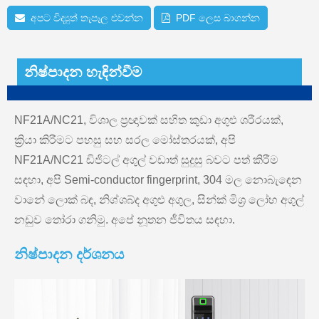
අපට විද්‍යුත් තැපෑල එවන්න
PDF ලෙස බාගන්න
නිෂ්පාදන හැඳින්වීම
NF21A/NC21, විශාල ප්‍රඥාවක් සහිත කුඩා අගුළු ශරීරයක්,
ක්‍රියා කිරීමට පහසු සහ සරල මෝස්තරයක්, අපි
NF21A/NC21 ඩිජිටල් අගුල් වඩාත් සුදුසු බවට පත් කිරීම
සඳහා, අපි Semi-conductor fingerprint, 304 මල නොබැඳෙන
වානේ ලොක් බඳ, නිශ්ශබ්ද අගුළු අගුල, සින්ක් මිශ්‍ර ලෝහ අගුල්
නඩුව තෝරා ගනිමු. අපේ නූතන ජීවිතය සඳහා.
නිෂ්පාදන දර්ශනය