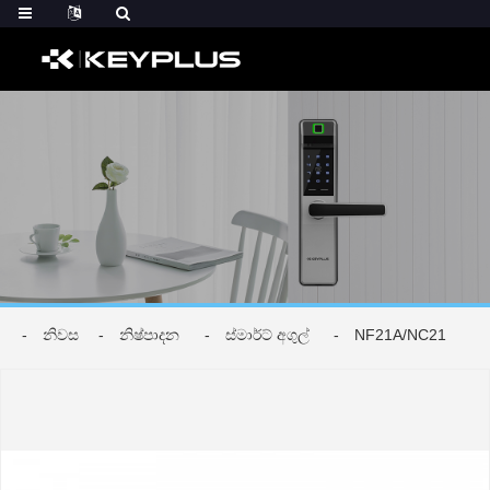
නිවස
නිෂ්පාදන
ස්මාර්ට් අගුල්
NF21A/NC21