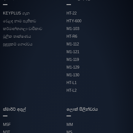
KEYPLUS ගැන
HT-22
වෙළඳ නාම පැතිකඩ
HTY-600
කර්මාන්තශාලා චාරිකාව
M1-103
මූලික තාක්ෂණය
HT-R6
සුදුසුකම් ගෞරවය
M1-112
M1-121
M1-119
M1-129
M1-130
HT-L1
HT-L2
ස්මාර්ට් අගුල්
ලොක් සිලින්ඩරය
M5F
MM
N3T
MS