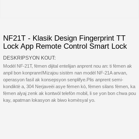
NF21T - Klasik Design Fingerprint TT
Lock App Remote Control Smart Lock
DESKRIPSYON KOUT:
Modèl NF-21T, fèmen dijital entelijan anprent nou an: ti fèmen ak
anpil bon konprann!Mizajou sistèm nan modèl NF-21A anvan,
operasyon fasil ak konsepsyon senplifye.Plis anprent semi-
kondiktè a, 304 Nerjaveèi asye fèmen kò, fèmen silans fèmen, ka
fèmen alyaj zenk ak kontwòl telefòn mobil, li se yon bon chwa pou
kay, apatman lokasyon ak biwo komèsyal yo.