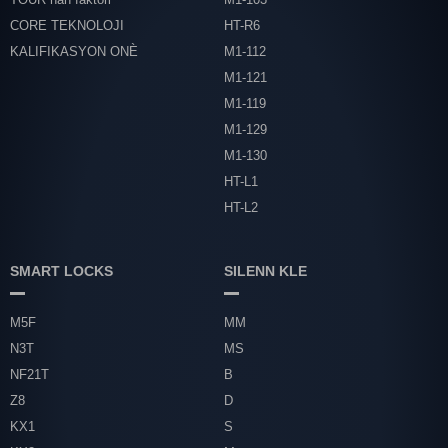
CORE TEKNOLOJI
HT-R6
KALIFIKASYON ONÈ
M1-112
M1-121
M1-119
M1-129
M1-130
HT-L1
HT-L2
SMART LOCKS
SILENN KLE
M5F
MM
N3T
MS
NF21T
B
Z8
D
KX1
S