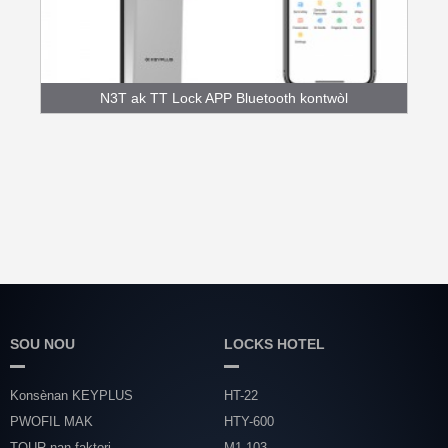
N3T ak TT Lock APP Bluetooth kontwòl
Fingerpr...
SOU NOU
LOCKS HOTEL
Konsènan KEYPLUS
HT-22
PWOFIL MAK
HTY-600
TOUR nan faktori
M1-103