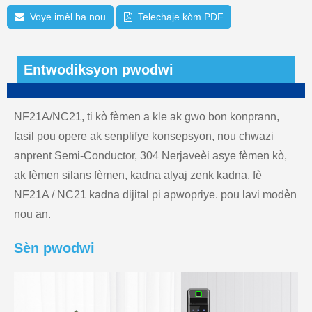
Voye imèl ba nou
Telechaje kòm PDF
Entwodiksyon pwodwi
NF21A/NC21, ti kò fèmen a kle ak gwo bon konprann,
fasil pou opere ak senplifye konsepsyon, nou chwazi
anprent Semi-Conductor, 304 Nerjaveèi asye fèmen kò,
ak fèmen silans fèmen, kadna alyaj zenk kadna, fè
NF21A / NC21 kadna dijital pi apwopriye. pou lavi modèn
nou an.
Sèn pwodwi