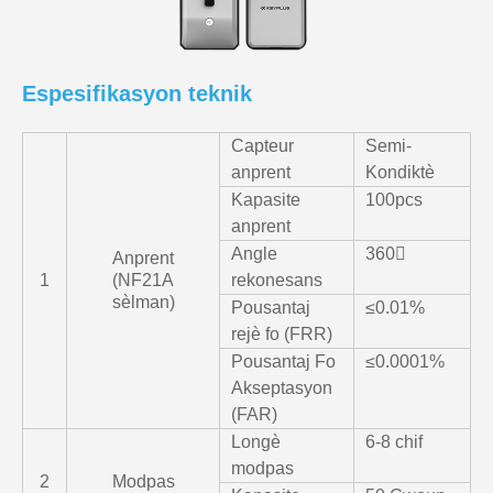
Espesifikasyon teknik
Capteur
Semi-
anprent
Kondiktè
Kapasite
100pcs
anprent
Angle
360〫
Anprent
1
(NF21A
rekonesans
sèlman)
Pousantaj
≤0.01%
rejè fo (FRR)
Pousantaj Fo
≤0.0001%
Akseptasyon
(FAR)
Longè
6-8 chif
modpas
2
Modpas