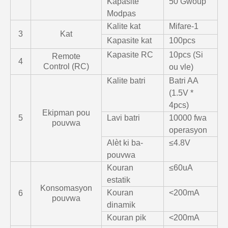
Kapasite
50 Gwoup
Modpas
Kalite kat
Mifare-1
3
Kat
Kapasite kat
100pcs
Kapasite RC
10pcs (Si
Remote
4
Control (RC)
ou vle)
Kalite batri
Batri AA
(1.5V *
4pcs)
Ekipman pou
5
Lavi batri
10000 fwa
pouvwa
operasyon
Alèt ki ba-
≤4.8V
pouvwa
Kouran
≤60uA
estatik
Konsomasyon
Kouran
<200mA
6
pouvwa
dinamik
Kouran pik
<200mA