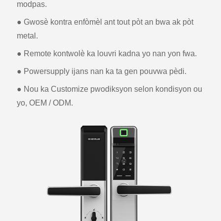
modpas.
● Gwosè kontra enfòmèl ant tout pòt an bwa ak pòt
metal.
● Remote kontwolè ka louvri kadna yo nan yon fwa.
● Powersupply ijans nan ka ta gen pouvwa pèdi.
● Nou ka Customize pwodiksyon selon kondisyon ou
yo, OEM / ODM.