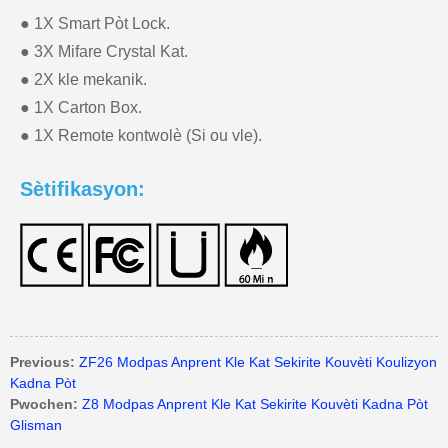
● 1X Smart Pòt Lock.
● 3X Mifare Crystal Kat.
● 2X kle mekanik.
● 1X Carton Box.
● 1X Remote kontwolè (Si ou vle).
Sètifikasyon:
Previous:
ZF26 Modpas Anprent Kle Kat Sekirite Kouvèti Koulizyon
Kadna Pòt
Pwochen:
Z8 Modpas Anprent Kle Kat Sekirite Kouvèti Kadna Pòt
Glisman