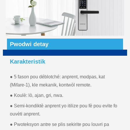
Pwodwi detay
Karakteristik
● 5 fason pou déblotché: anprent, modpas, kat
(Mifare-1), kle mekanik, kontwòl remote.
● Koulè: lò, ajan, gri, nwa.
● Semi-kondiktè anprent yo itilize pou fè pou evite fo
ouvèti anprent.
● Pwoteksyon antre se plis sekirite pou louvri pa