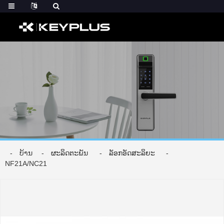
ບ້ານ
ຜະລິດຕະພັນ
ລັອກອັດສະລິຍະ
NF21A/NC21