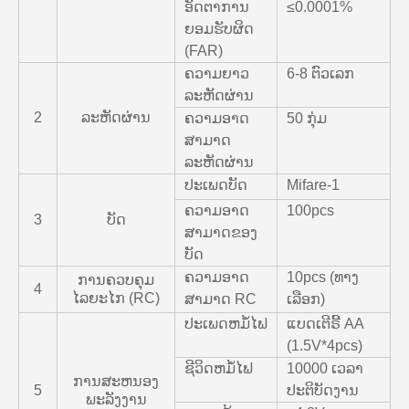
ອັດຕາການ
≤0.0001%
ຍອມຮັບຜິດ
(FAR)
ຄວາມຍາວ
6-8 ຕົວເລກ
ລະຫັດຜ່ານ
2
ລະຫັດຜ່ານ
ຄວາມອາດ
50 ກຸ່ມ
ສາມາດ
ລະຫັດຜ່ານ
ປະເພດບັດ
Mifare-1
ຄວາມອາດ
100pcs
3
ບັດ
ສາມາດຂອງ
ບັດ
ຄວາມອາດ
10pcs (ທາງ
ການຄວບຄຸມ
4
ໄລຍະໄກ (RC)
ສາມາດ RC
ເລືອກ)
ປະເພດຫມໍ້ໄຟ
ແບດເຕີຣີ້ AA
(1.5V*4pcs)
ຊີວິດຫມໍ້ໄຟ
10000 ເວລາ
ການສະຫນອງ
5
ປະຕິບັດງານ
ພະລັງງານ