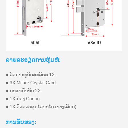
ລາຍ​ລະ​ອຽດ​ການ​ຫຸ້ມ​ຫໍ່​:
● ລັອກປະຕູອັດສະລິຍະ 1X .
● 3X Mifare Crystal Card.
● ກະແຈກົນຈັກ 2X.
● 1X ກ່ອງ Carton.
● 1X ຕົວຄວບຄຸມໄລຍະໄກ (ທາງເລືອກ).
ການ​ຮັບ​ຮອງ​: