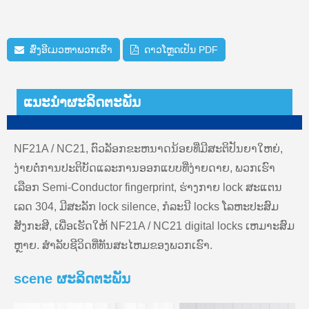
ສົ່ງອີເມວຫາພວກເຮົາ
ດາວໂຫຼດເປັນ PDF
ແນະນຳຜະລິດຕະພັນ
NF21A / NC21, ຕົວລັອກຂະຫນາດນ້ອຍທີ່ມີສະຕິປັນຍາໃຫຍ່,
ງ່າຍຕໍ່ການປະຕິບັດແລະການອອກແບບທີ່ງ່າຍດາຍ, ພວກເຮົາ
ເລືອກ Semi-Conductor fingerprint, ຮ່າງກາຍ lock ສະແຕນ
ເລດ 304, ມີສະລັກ lock silence, ກໍລະນີ locks ໂລຫະປະສົມ
ສັງກະສີ, ເພື່ອເຮັດໃຫ້ NF21A / NC21 digital locks ເຫມາະສົມ
ຫຼາຍ. ສໍາລັບຊີວິດທີ່ທັນສະໄຫມຂອງພວກເຮົາ.
scene ຜະລິດຕະພັນ