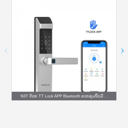
N3T ດ້ວຍ TT Lock APP Bluetooth ຄວບຄຸມນິ້ວມື ...