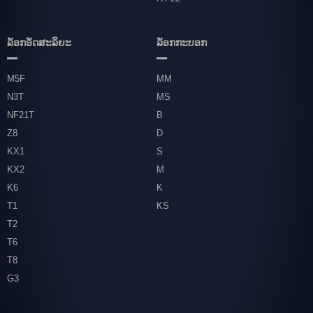
ລັອກອັດສະລິຍະ
ລັອກກະບອກ
M5F
MM
N3T
MS
NF21T
B
Z8
D
KX1
S
KX2
M
K6
K
T1
KS
T2
T6
T8
G3