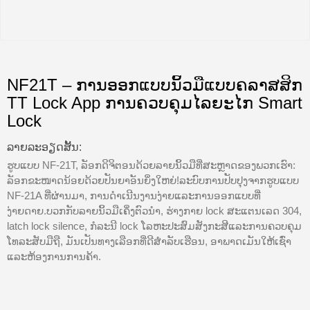
NF21T – ການອອກແບບນິ້ວມືແບບຄລາສສິກ
TT Lock App ການຄວບຄຸມໄລຍະໄກ Smart
Lock
ລາຍ​ລະ​ອຽດ​ສັ້ນ​:
ຮູບແບບ NF-21T, ລັອກດິຈິຕອນດ້ວຍລາຍນິ້ວມືທີ່ສະຫຼາດຂອງພວກເຮົາ:
ລັອກຂະໜາດນ້ອຍດ້ວຍປັນຍາອັນຍິ່ງໃຫຍ່!ລະບົບການປັບປຸງຈາກຮູບແບບ
NF-21A ທີ່ຜ່ານມາ, ການດໍາເນີນງານງ່າຍແລະການອອກແບບທີ່
ງ່າຍດາຍ.ບວກກັບລາຍນິ້ວມືເຄິ່ງຕົວນໍາ, ຮ່າງກາຍ lock ສະແຕນເລດ 304,
latch lock silence, ກໍລະນີ lock ໂລຫະປະສົມສັງກະສີແລະການຄວບຄຸມ
ໂທລະສັບມືຖື, ມັນເປັນທາງເລືອກທີ່ດີສໍາລັບເຮືອນ, ອາພາດເມັນໃຫ້ເຊົ່າ
ແລະຫ້ອງການການຄ້າ.