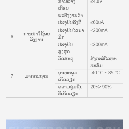
ການແຈ້ງ
≤4.8V
ເຕືອນ
ພະລັງງານຕໍ່າ
ປະຈຸບັນຄົງທີ່
≤60uA
ປະຈຸບັນໄດນາ
<200mA
ການ​ນໍາ​ໃຊ້​ພະ​
6
ມິກ
ລັງ​ງານ
ປະຈຸບັນ
<200mA
ສູງສຸດ
ວັດສະດຸ
ສັງກະສີໂລຫະ
ປະສົມ
ອຸນຫະພູມ
-40 ℃ ~ 85 ℃​
7
ມາດຕະຖານ
ເຮັດວຽກ
ຄວາມຊຸ່ມຊື່ນ
20%~90%
ທີ່ເຮັດວຽກ