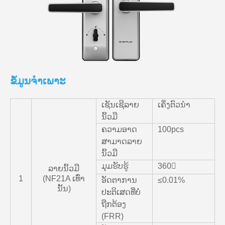
ຂໍ້ມູນຈໍາເພາະ
ເຊັນເຊີລາຍ
ເຄິ່ງຕົວນໍາ
ນິ້ວມື
ຄວາມອາດ
100pcs
ສາມາດລາຍ
ນິ້ວມື
ມຸມຮັບຮູ້
360〫
ລາຍນິ້ວມື
1
(NF21A ເທົ່າ
ອັດຕາການ
≤0.01%
ນັ້ນ)
ປະຕິເສດທີ່ບໍ່
ຖືກຕ້ອງ
(FRR)