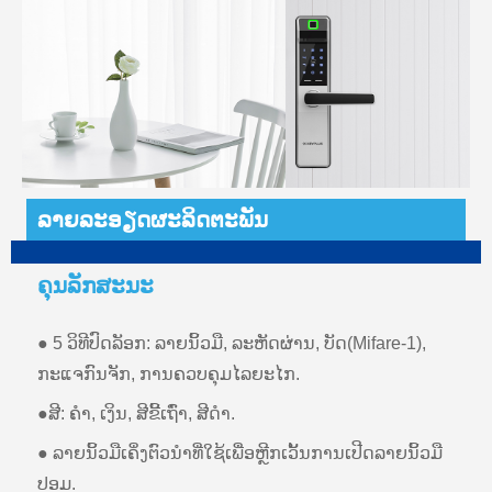
ລາຍລະອຽດຜະລິດຕະພັນ
ຄຸນ​ລັກ​ສະ​ນະ
● 5 ວິທີປົດລັອກ: ລາຍນິ້ວມື, ລະຫັດຜ່ານ, ບັດ(Mifare-1),
ກະແຈກົນຈັກ, ການຄວບຄຸມໄລຍະໄກ.
●ສີ: ຄໍາ, ເງິນ, ສີຂີ້ເຖົ່າ, ສີດໍາ.
● ລາຍນິ້ວມືເຄິ່ງຕົວນໍາທີ່ໃຊ້ເພື່ອຫຼີກເວັ້ນການເປີດລາຍນິ້ວມື
ປອມ.