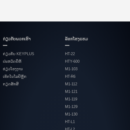
ກ່ຽວ​ກັບ​ພວກ​ເຮົາ
ລັອກໂຮງແຮມ
ກ່ຽວກັບ KEYPLUS
HT-22
ປະຫວັດຍີ່ຫໍ້
HTY-600
ທ່ຽວໂຮງງານ
M1-103
ເທັກໂນໂລຍີຫຼັກ
HT-R6
ກຽດສັກສີ
M1-112
M1-121
M1-119
M1-129
M1-130
HT-L1
HT-L2