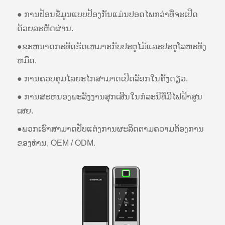
● ການປ້ອນຂໍ້ມູນແບບປ້ອງກັນແມ່ນປອດໄພກວ່າທີ່ຈະເປີດ
ດ້ວຍລະຫັດຜ່ານ.
●ຂະຫນາດກະທັດຮັດເຫມາະກັບປະຕູໄມ້ແລະປະຕູໂລຫະທັງ
ຫມົດ.
● ການຄວບຄຸມໄລຍະໄກສາມາດເປີດລັອກໃນຄັ້ງດຽວ.
● ການສະຫນອງພະລັງງານສຸກເສີນໃນກໍລະນີທີ່ມີໄຟຟ້າສູນ
ເສຍ.
●ພວກເຮົາສາມາດປັບແຕ່ງການຜະລິດຕາມຄວາມຕ້ອງການ
ຂອງທ່ານ, OEM / ODM.