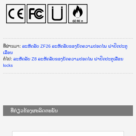
ທີ່ຜ່ານມາ:
ລະຫັດລັບ ZF26 ລະຫັດລັບຂອງບັດຄວາມປອດໄພ ຝາປິດປະຕູ
ເລື່ອນ
ຕໍ່ໄປ:
ລະຫັດລັບ Z8 ລະຫັດລັບຂອງບັດຄວາມປອດໄພ ຝາປິດປະຕູເລື່ອນ
locks
ທີ່ກ່ຽວຂ້ອງ
ຜະລິດຕະພັນ