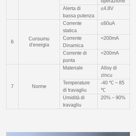
operazione
Alerta di
≤4.8V
bassa putenza
Corrente
≤60uA
statica
Corrente
<200mA
Cunsumu
6
d'energia
Dinamica
Corrente di
<200mA
punta
Materiale
Alloy di
zincu
Temperature
-40 ℃ ~ 85
7
Norme
di travagliu
℃
Umidità di
20% ~ 90%
travagliu