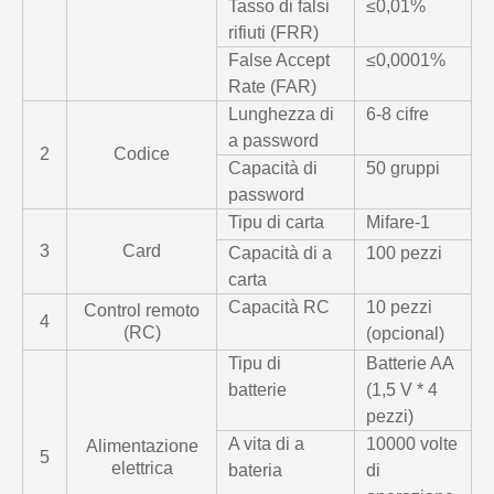
Tasso di falsi
≤0,01%
rifiuti (FRR)
False Accept
≤0,0001%
Rate (FAR)
Lunghezza di
6-8 cifre
a password
2
Codice
Capacità di
50 gruppi
password
Tipu di carta
Mifare-1
3
Card
Capacità di a
100 pezzi
carta
Capacità RC
10 pezzi
Control remoto
4
(RC)
(opcional)
Tipu di
Batterie AA
batterie
(1,5 V * 4
pezzi)
A vita di a
10000 volte
Alimentazione
5
elettrica
bateria
di