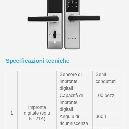
Specificazioni tecniche
Sensore di
Semi-
impronte
condutturi
digitali
Capacità di
100 pezzi
impronte
Impronta
digitali
1
digitale (solu
Angulu di
360〫
NF21A)
ricunniscenza