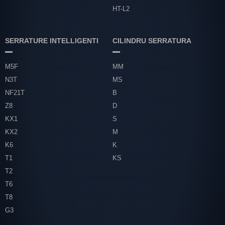
HT-L2
SERRATURE INTELLIGENTI
CILINDRU SERRATURA
M5F
MM
N3T
MS
NF21T
B
Z8
D
KX1
S
KX2
M
K6
K
T1
KS
T2
T6
T8
G3