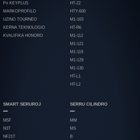
Pri KEYPLUS
HT-22
MARKOPROFILO
HTY-600
UZINO TOURNEO
M1-103
KERNA TEKNOLOGIO
HT-R6
KVALIFIKA HONORO
M1-112
M1-121
M1-119
M1-129
M1-130
HT-L1
HT-L2
SMART SERUROJ
SERRU CILINDRO
M5F
MM
N3T
MS
NF21T
B