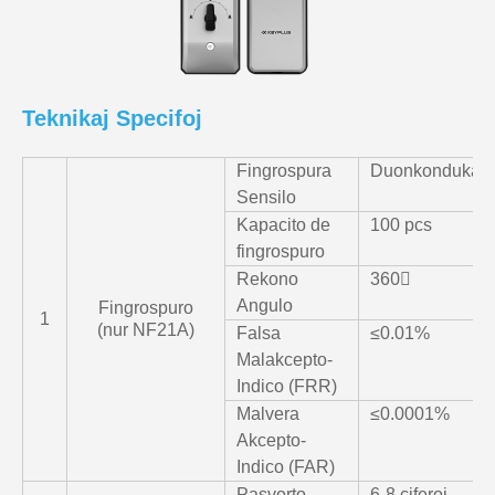
Teknikaj Specifoj
Fingrospura
Duonkondukan
Sensilo
Kapacito de
100 pcs
fingrospuro
Rekono
360〫
Angulo
Fingrospuro
1
(nur NF21A)
Falsa
≤0.01%
Malakcepto-
Indico (FRR)
Malvera
≤0.0001%
Akcepto-
Indico (FAR)
Pasvorto
6-8 ciferoj