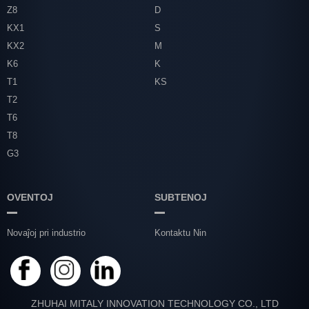
Z8
D
KX1
S
KX2
M
K6
K
T1
KS
T2
T6
T8
G3
OVENTOJ
SUBTENOJ
Novaĵoj pri industrio
Kontaktu Nin
ZHUHAI MITALY INNOVATION TECHNOLOGY CO., LTD