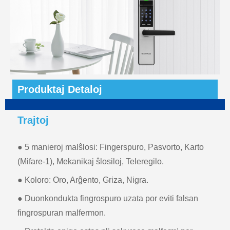
Produktaj Detaloj
Trajtoj
● 5 manieroj malŝlosi: Fingerspuro, Pasvorto, Karto
(Mifare-1), Mekanikaj ŝlosiloj, Teleregilo.
● Koloro: Oro, Arĝento, Griza, Nigra.
● Duonkondukta fingrospuro uzata por eviti falsan
fingrospuran malfermon.