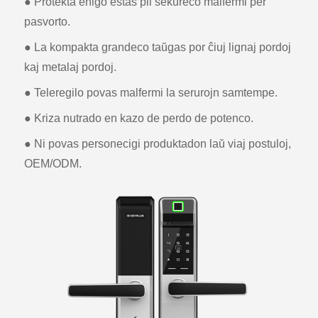
● Protekta enigo estas pli sekureco malfermi per
pasvorto.
● La kompakta grandeco taŭgas por ĉiuj lignaj pordoj
kaj metalaj pordoj.
● Teleregilo povas malfermi la serurojn samtempe.
● Kriza nutrado en kazo de perdo de potenco.
● Ni povas personecigi produktadon laŭ viaj postuloj,
OEM/ODM.