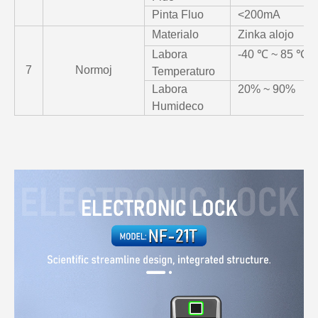
Pinta Fluo
<200mA
Materialo
Zinka alojo
Labora
-40 ℃ ~ 85 ℃
7
Normoj
Temperaturo
Labora
20% ~ 90%
Humideco