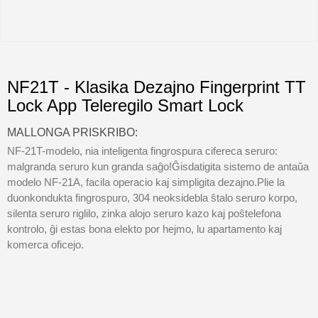
NF21T - Klasika Dezajno Fingerprint TT
Lock App Teleregilo Smart Lock
MALLONGA PRISKRIBO:
NF-21T-modelo, nia inteligenta fingrospura cifereca seruro:
malgranda seruro kun granda saĝo!Ĝisdatigita sistemo de antaŭa
modelo NF-21A, facila operacio kaj simpligita dezajno.Plie la
duonkondukta fingrospuro, 304 neoksidebla ŝtalo seruro korpo,
silenta seruro riglilo, zinka alojo seruro kazo kaj poŝtelefona
kontrolo, ĝi estas bona elekto por hejmo, lu apartamento kaj
komerca oficejo.