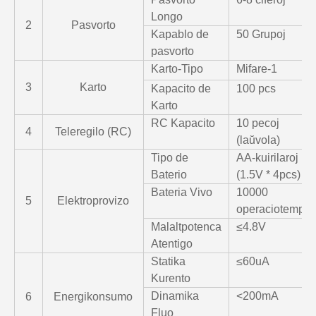
Longo
2
Pasvorto
Kapablo de
50 Grupoj
pasvorto
Karto-Tipo
Mifare-1
3
Karto
Kapacito de
100 pcs
Karto
RC Kapacito
10 pecoj
4
Teleregilo (RC)
(laŭvola)
Tipo de
AA-kuirilaroj
Baterio
(1.5V * 4pcs)
Bateria Vivo
10000
5
Elektroprovizo
operaciotempoj
Malaltpotenca
≤4.8V
Atentigo
Statika
≤60uA
Kurento
Dinamika
<200mA
6
Energikonsumo
Fluo