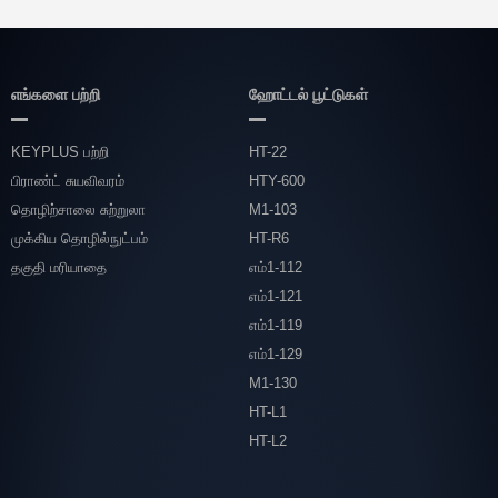
எங்களை பற்றி
ஹோட்டல் பூட்டுகள்
KEYPLUS பற்றி
HT-22
பிராண்ட் சுயவிவரம்
HTY-600
தொழிற்சாலை சுற்றுலா
M1-103
முக்கிய தொழில்நுட்பம்
HT-R6
தகுதி மரியாதை
எம்1-112
எம்1-121
எம்1-119
எம்1-129
M1-130
HT-L1
HT-L2