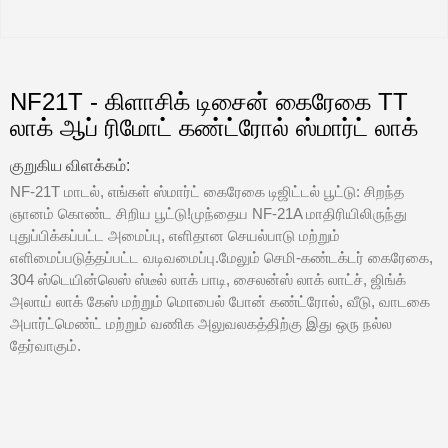
NF21T - கிளாசிக் டிசைன் கைரேகை TT
லாக் ஆப் ரிமோட் கண்ட்ரோல் ஸ்மார்ட் லாக்
குறுகிய விளக்கம்:
NF-21T மாடல், எங்கள் ஸ்மார்ட் கைரேகை டிஜிட்டல் பூட்டு: சிறந்த
ஞானம் கொண்ட சிறிய பூட்டு!முந்தைய NF-21A மாதிரியிலிருந்து
புதுப்பிக்கப்பட்ட அமைப்பு, எளிதான செயல்பாடு மற்றும்
எளிமைப்படுத்தப்பட்ட வடிவமைப்பு.மேலும் செமி-கண்டக்டர் கைரேகை,
304 ஸ்டெயின்லெஸ் ஸ்டீல் லாக் பாடி, சைலன்ஸ் லாக் லாட்ச், ஜிங்க்
அலாய் லாக் கேஸ் மற்றும் மொபைல் போன் கண்ட்ரோல், வீடு, வாடகை
அபார்ட்மெண்ட் மற்றும் வணிக அலுவலகத்திற்கு இது ஒரு நல்ல
தேர்வாகும்.