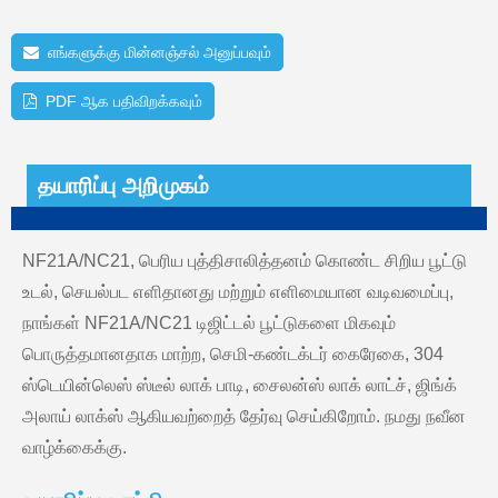
எங்களுக்கு மின்னஞ்சல் அனுப்பவும்
PDF ஆக பதிவிறக்கவும்
தயாரிப்பு அறிமுகம்
NF21A/NC21, பெரிய புத்திசாலித்தனம் கொண்ட சிறிய பூட்டு
உடல், செயல்பட எளிதானது மற்றும் எளிமையான வடிவமைப்பு,
நாங்கள் NF21A/NC21 டிஜிட்டல் பூட்டுகளை மிகவும்
பொருத்தமானதாக மாற்ற, செமி-கண்டக்டர் கைரேகை, 304
ஸ்டெயின்லெஸ் ஸ்டீல் லாக் பாடி, சைலன்ஸ் லாக் லாட்ச், ஜிங்க்
அலாய் லாக்ஸ் ஆகியவற்றைத் தேர்வு செய்கிறோம். நமது நவீன
வாழ்க்கைக்கு.