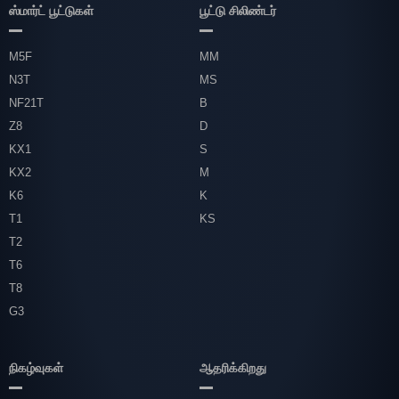
ஸ்மார்ட் பூட்டுகள்
பூட்டு சிலிண்டர்
M5F
MM
N3T
MS
NF21T
B
Z8
D
KX1
S
KX2
M
K6
K
T1
KS
T2
T6
T8
G3
நிகழ்வுகள்
ஆதரிக்கிறது