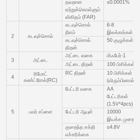
தவறான
≤0.0001%
ஏற்றுக்கொள்ளும்
விகிதம் (FAR)
கடவுச்சொல்
6-8
நீளம்
இலக்கங்கள்
2
கடவுச்சொல்
கடவுச்சொல்
50 குழுக்கள்
திறன்
அட்டை வகை
மிஃபேர்-1
3
அட்டை
அட்டை திறன்
100 பிசிக்கள்
RC திறன்
10 பிசிக்கள்
ரிமோட்
4
கண்ட்ரோல்(RC)
(விரும்பினால்)
பேட்டரி வகை
AA
பேட்டரிகள்
(1.5V*4pcs)
5
பவர் சப்ளை
பேட்டரி ஆயுள்
10000
இயக்க முறை
குறைந்த சக்தி
≤4.8V
எச்சரிக்கை