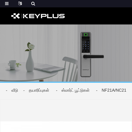
வீடு
தயாரிப்புகள்
ஸ்மார்ட் பூட்டுகள்
NF21A/NC21