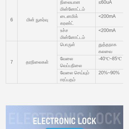
நிலையான
≤60uA
மின்னோட்டம்
டைனமிக்
<200mA
6
மின் நுகர்வு
கரண்ட்
உச்ச
<200mA
மின்னோட்டம்
பொருள்
துத்தநாக
கலவை
வேலை
-40℃~85℃
7
தரநிலைகள்
வெப்பநிலை
வேலை செய்யும்
20%~90%
ஈரப்பதம்