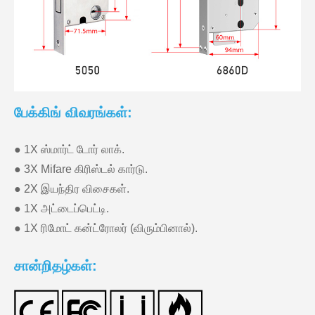
பேக்கிங் விவரங்கள்:
● 1X ஸ்மார்ட் டோர் லாக்.
● 3X Mifare கிரிஸ்டல் கார்டு.
● 2X இயந்திர விசைகள்.
● 1X அட்டைப்பெட்டி.
● 1X ரிமோட் கன்ட்ரோலர் (விரும்பினால்).
சான்றிதழ்கள்: