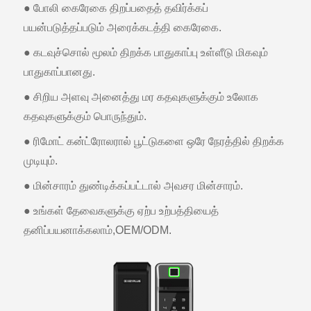
● போலி கைரேகை திறப்பதைத் தவிர்க்கப்
பயன்படுத்தப்படும் அரைக்கடத்தி கைரேகை.
● கடவுச்சொல் மூலம் திறக்க பாதுகாப்பு உள்ளீடு மிகவும்
பாதுகாப்பானது.
● சிறிய அளவு அனைத்து மர கதவுகளுக்கும் உலோக
கதவுகளுக்கும் பொருந்தும்.
● ரிமோட் கன்ட்ரோலரால் பூட்டுகளை ஒரே நேரத்தில் திறக்க
முடியும்.
● மின்சாரம் துண்டிக்கப்பட்டால் அவசர மின்சாரம்.
● உங்கள் தேவைகளுக்கு ஏற்ப உற்பத்தியைத்
தனிப்பயனாக்கலாம்,OEM/ODM.