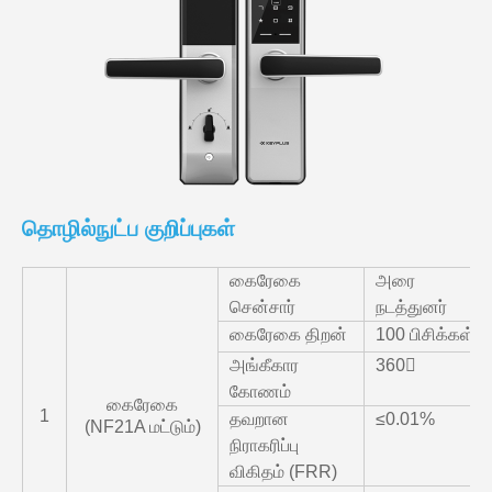
தொழில்நுட்ப குறிப்புகள்
கைரேகை
அரை
சென்சார்
நடத்துனர்
கைரேகை திறன்
100 பிசிக்கள்
அங்கீகார
360〫
கோணம்
கைரேகை
1
தவறான
≤0.01%
(NF21A மட்டும்)
நிராகரிப்பு
விகிதம் (FRR)