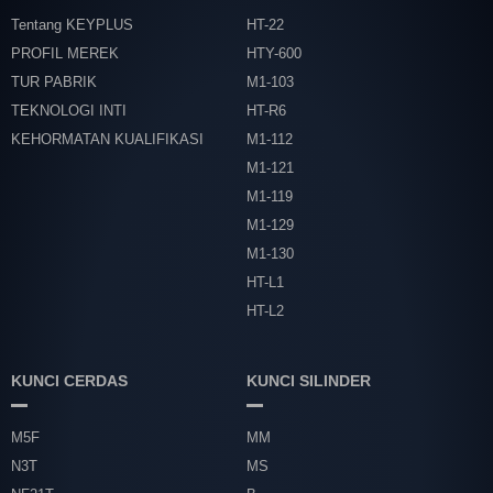
Tentang KEYPLUS
HT-22
PROFIL MEREK
HTY-600
TUR PABRIK
M1-103
TEKNOLOGI INTI
HT-R6
KEHORMATAN KUALIFIKASI
M1-112
M1-121
M1-119
M1-129
M1-130
HT-L1
HT-L2
KUNCI CERDAS
KUNCI SILINDER
M5F
MM
N3T
MS