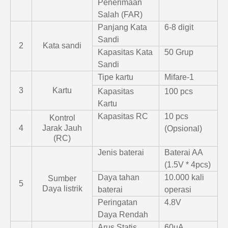
Penerimaan
Salah (FAR)
Panjang Kata
6-8 digit
Sandi
2
Kata sandi
Kapasitas Kata
50 Grup
Sandi
Tipe kartu
Mifare-1
3
Kartu
Kapasitas
100 pcs
Kartu
Kapasitas RC
10 pcs
Kontrol
4
Jarak Jauh
(Opsional)
(RC)
Jenis baterai
Baterai AA
(1.5V * 4pcs)
Daya tahan
10.000 kali
Sumber
5
Daya listrik
baterai
operasi
Peringatan
4.8V
Daya Rendah
Arus Statis
60uA