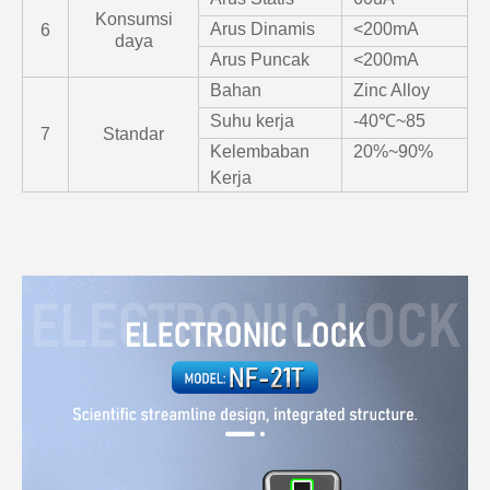
Konsumsi
Arus Dinamis
<200mA
6
daya
Arus Puncak
<200mA
Bahan
Zinc Alloy
Suhu kerja
-40℃~85
7
Standar
Kelembaban
20%~90%
Kerja