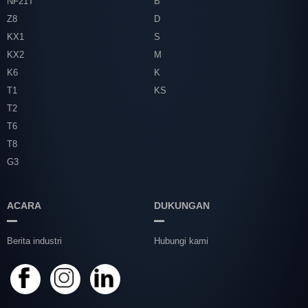
NF21T
B
Z8
D
KX1
S
KX2
M
K6
K
T1
KS
T2
T6
T8
G3
ACARA
DUKUNGAN
Berita industri
Hubungi kami