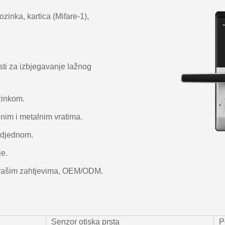
ozinka, kartica (Mifare-1),
isti za izbjegavanje lažnog
ozinkom.
nim i metalnim vratima.
 odjednom.
je.
 vašim zahtjevima, OEM/ODM.
Senzor otiska prsta
P