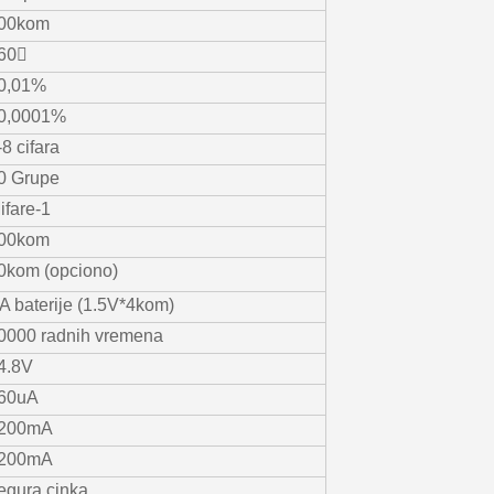
00kom
60〫
0,01%
0,0001%
-8 cifara
0 Grupe
ifare-1
00kom
0kom (opciono)
A baterije (1.5V*4kom)
0000 radnih vremena
4.8V
60uA
200mA
200mA
egura cinka