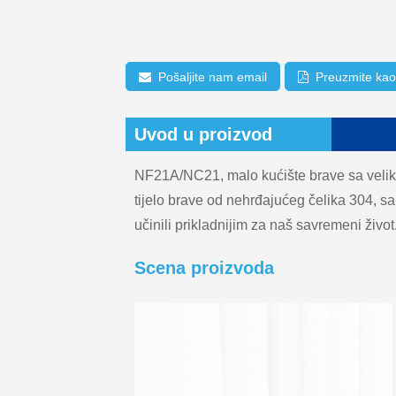
Pošaljite nam email
Preuzmite ka
Uvod u proizvod
NF21A/NC21, malo kućište brave sa veliko
tijelo brave od nehrđajućeg čelika 304, 
učinili prikladnijim za naš savremeni život
Scena proizvoda