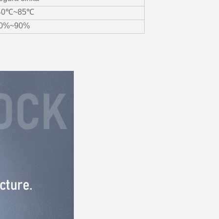
40℃~85℃
0%~90%