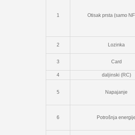
1
Otisak prsta (samo N
2
Lozinka
3
Card
4
daljinski (RC)
5
Napajanje
6
Potrošnja energij