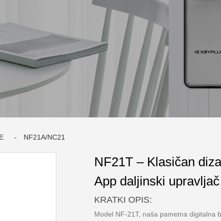
E
NF21A/NC21
NF21T – Klasičan diza
App daljinski upravlja
KRATKI OPIS:
Model NF-21T, naša pametna digitalna b