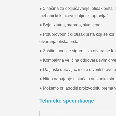
● 5 načina za otključavanje: otisak prsta, l
mehanički ključevi, daljinski upravljač.
● Boja: zlatna, srebrna, siva, crna.
● Poluprovodnički otisak prsta koji se kor
otvaranja otiska prsta.
● Zaštitni unos je sigurniji za otvaranje l
● Kompaktna veličina odgovara svim drve
● Daljinski upravljač može otvoriti brave
● Hitno napajanje u slučaju nestanka stru
● Možemo prilagoditi proizvodnju prema
Tehničke specifikacije