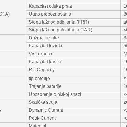
Kapacitet otiska prsta
1
Ugao prepoznavanja
3
F21A)
Stopa lažnog odbijanja (FRR)
≤
Stopa lažnog prihvatanja (FAR)
≤
Dužina lozinke
6
Kapacitet lozinke
5
Vrsta kartice
M
Kapacitet kartice
1
RC Capacity
1
tip baterije
A
Trajanje baterije
1
Upozorenje o niskoj snazi
≤
Statička struja
≤
Dynamic Current
<
e
Peak Current
<
Materijal
L