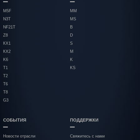
M5F
MM
N3T
MS
NF21T
B
Z8
D
КХ1
S
КХ2
M
K6
K
T1
KS
T2
T6
T8
G3
СОБЫТИЯ
ПОДДЕРЖКИ
Новости отрасли
Свяжитесь с нами