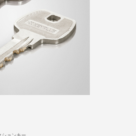
：
クションキー。