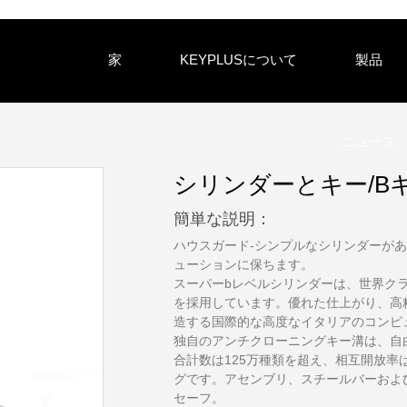
家
KEYPLUSについて
製品
ニュース
シリンダーとキー/B
簡単な説明：
ハウスガード-シンプルなシリンダーが
ューションに保ちます。
スーパーbレベルシリンダーは、世界ク
を採用しています。優れた仕上がり、高
造する国際的な高度なイタリアのコンピ
独自のアンチクローニングキー溝は、自
合計数は125万種類を超え、相互開放
グです。アセンブリ、スチールバーおよ
セーフ。