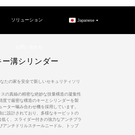
ソリューション
Japanese
お問い合わせ
キー溝シリンダー
あなたの家を安全で新しいセキュリティソリ
ラスの真鍮の精密な絶妙な技量構造の凝集性
精度で厳密な構造のキーとシリンダーを製
ューター噛み合わせ機を採用しています。
由に設計されており、多様なキービットの
率は低く、スライダー付きの強力なアンチプラ
びアンチドリルスチールニードル、トップ