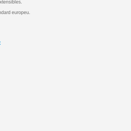
xtensibles.
àndard europeu.
: