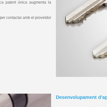
ca patent única augmenta la
a per contactar amb el proveïdor
Desenvolupament d'ap