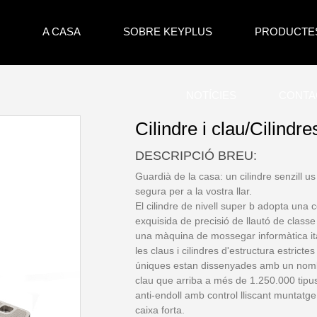
A CASA
SOBRE KEYPLUS
PRODUCTE
NOTÍCIES
CONTA
Cilindre i clau/Cilindre
DESCRIPCIÓ BREU:
Guardià de la casa: un cilindre senzill u
segura per a la vostra llar.
El cilindre de nivell super b adopta una
exquisida de precisió de llautó de class
una màquina de mossegar informàtica ita
les claus i cilindres d'estructura estricte
úniques estan dissenyades amb un nombr
clau que arriba a més de 1.250.000 tipu
anti-endoll amb control lliscant muntatge,
caixa forta.