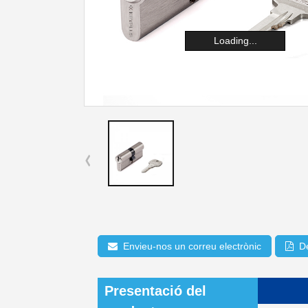
Loading...
Envieu-nos un correu electrònic
D
Presentació del