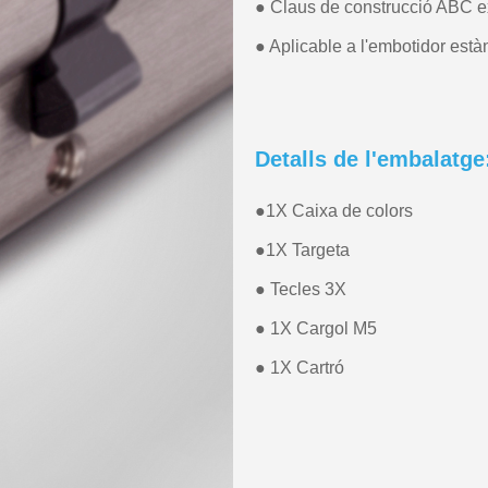
● Claus de construcció ABC e
● Aplicable a l'embotidor est
Detalls de l'embalatge
●
1X Caixa de colors
●
1X Targeta
● Tecles 3X
● 1X Cargol M5
● 1X Cartró