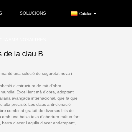
S
SOLUCIONS
Catalan
CTA AMB NOSALTRES
s de la clau B
s manté una solució de seguretat nova i
 cohesió d'estructura de mà d'obra
e mundial.Excel·lent mà d'obra, adoptant
liana avançada internacional, que fa que
s d'alta precisió. Les claus anti-clonació
e combinat gratuït de diversos bits de
s amb una baixa taxa d'obertura mútua fort
 barra d'acer i agulla d'acer anti-trepant,