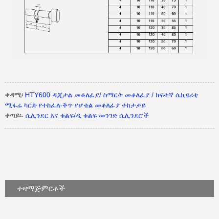
ቀዳሚ፡
HTY600 ዲጂታል መቆለፊያ/ ስማርት መቆለፊያ / ከፍተኛ ሴኪዩሪቲ
ሚፋሬ ካርድ የተከፈለ-ቅጥ የሆቴል መቆለፊያ ተከታታይ
ቀጣይ፡-
ሲሊንደር እና ቁልፍ/ዲ ቁልፍ መንገድ ሲሊንደሮች
ተዛማጅ
ምርቶች