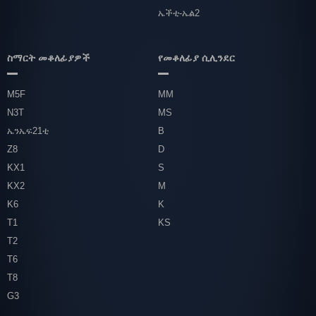
ኤችቲ-ኤል2
ስማርት መቆለፊያዎች
የመቆለፊያ ሲሊንደር
M5F
MM
N3T
MS
ኤንኤፍ21ቲ
B
Z8
D
KX1
S
KX2
M
K6
K
T1
KS
T2
T6
T8
G3