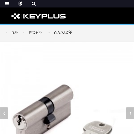
ቤት
ምርቶች
ሲሊንደሮች