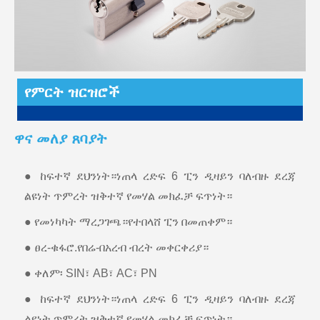
የምርት ዝርዝሮች
ዋና መለያ ጸባያት
● ከፍተኛ ደህንነት።ነጠላ ረድፍ 6 ፒን ዲዛይን ባለብዙ ደረጃ
ልዩነት ጥምረት ዝቅተኛ የመሃል መክፈቻ ፍጥነት።
● የመነካካት ማረጋገጫ።የተበላሸ ፒን በመጠቀም።
● ፀረ-ቁፋሮ.የበሬ-በአረብ ብረት መቀርቀሪያ።
● ቀለም፡ SIN፣ AB፣ AC፣ PN
● ከፍተኛ ደህንነት።ነጠላ ረድፍ 6 ፒን ዲዛይን ባለብዙ ደረጃ
ልዩነት ጥምረት ዝቅተኛ የመሃል መክፈቻ ፍጥነት።