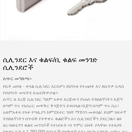
ሲሊንደር እና ቁልፍ/ቢ ቁልፍ መንገድ
ሲሊንደሮች
አጭር መግለጫ፡-
የቤት ጠባቂ - ቀላል ሲሊንደር እርስዎን ደህንነቱ የተጠበቀ እና ለቤትዎ አዲስ
የደህንነት መፍትሄ ይጠብቅዎታል።
ሱፐር ለ ደረጃ ሲሊንደር ዓለም አቀፍ ደረጃውን የነሐስ ትክክለኛነትን እጅግ
በጣም ጥሩ የአሰራር መዋቅር ቅንጅትን ይቀበላል።እጅግ በጣም ጥሩ ስራ፣
አለምአቀፍ የላቀ የጣሊያን ኮምፒዩተር ንክሻ ማሽንን መቀበል፣ ይህም ከፍተኛ
ትክክለኛነትን በጥብቅ የተዋቀሩ ቁልፎችን እና ሲሊንደሮችን ያደርጋል። ልዩ
ፀረ-ክሎኒንግ ቁልፍ መንገዶች የተነደፉት ነፃ ጥምር ብዛት ያላቸው የተለያዩ
የቁልፍ ቢት ከ 1,250,000 ዓይነቶች በዝቅተኛ የጋራ ክፍት ፍጥነት ጠንካራ ፀረ-