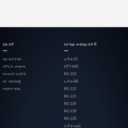
ስለ እኛ
የሆቴል መቆለፊያዎች
ስለ ኪይፕላስ
ኤችቲ-22
የምርት መገለጫ
HTY-600
የፋብሪካ ጉብኝት
M1-103
ኮር ቴክኖሎጂ
ኤችቲ-R6
የብቃት ክብር
M1-112
M1-121
M1-119
M1-129
M1-130
ኤችቲ-ኤል1