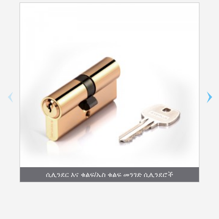
ሲሊንደር እና ቁልፍ/ኤስ ቁልፍ መንገድ ሲሊንደሮች