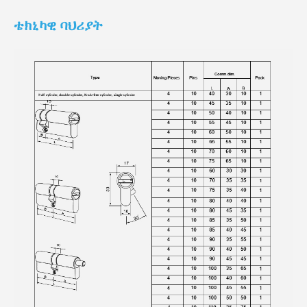
ቴክኒካዊ ባህሪያት