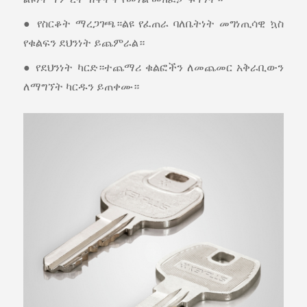
● የስርቆት ማረጋገጫ።ልዩ የፈጠራ ባለቤትነት መግነጢሳዊ ኳስ
የቁልፍን ደህንነት ይጨምራል።
● የደህንነት ካርድ።ተጨማሪ ቁልፎችን ለመጨመር አቅራቢውን
ለማግኘት ካርዱን ይጠቀሙ።