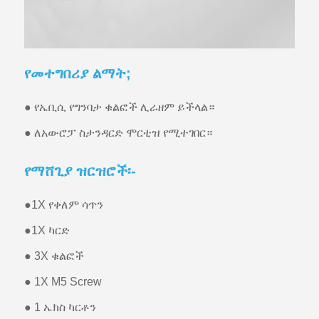
የመተግበሪያ ልማት;
● የኤቢሲ የግንባታ ቁልፎች ሊራዘም ይችላል።
● ለአውሮፓ ስታንዳርድ ሞርቲዝ የሚተገበር።
የማሸጊያ ዝርዝሮች፡-
●
1X የቀለም ሳጥን
●
1X ካርድ
● 3X ቁልፎች
● 1X M5 Screw
● 1 ኤክስ ካርቶን