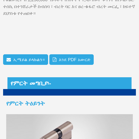
ተሰኪ በተንሸራታች ስብሰባ ፣ ብረት ባር እና ፀረ-ቁፋሮ ብረት መርፌ ፣ ከፍተኛ
ደህንነቱ የተጠበቀ።
ኢሜይል ይላኩልን።
እንደ PDF አውርድ
የምርት መግቢያ፡-
የምርት ትዕይንት