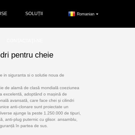
USE
SOLUȚII
Romanian
CONTACTAŢI-NE
ndri pentru cheie
e in siguranta si o solutie noua de
izie de alamă de clasă mondială coeziunea
ra excelentă, adoptând o mașină de
nală avansată, care face chei și cilindri
e unice anti-clonare sunt proiectate un
iverse ajunge la peste 1.250.000 de tipuri,
, anti-plug puternic cu glisor. ansamblu,
siguranță în partea de sus.