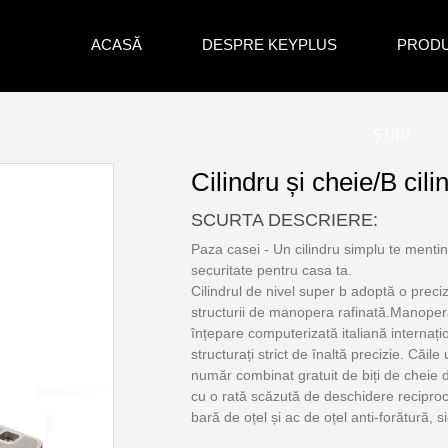
ACASĂ
DESPRE KEYPLUS
PROD
ȘTIRI
Cilindru și cheie/B cili
SCURTA DESCRIERE:
Paza casei - Un cilindru simplu te mentin
securitate pentru casa ta.
Cilindrul de nivel super b adoptă o prec
structurii de manopera rafinată.Manope
înțepare computerizată italiană internațio
structurați strict de înaltă precizie. Căil
număr combinat gratuit de biți de cheie d
cu o rată scăzută de deschidere reciprocă
bară de oțel și ac de oțel anti-forătură, 