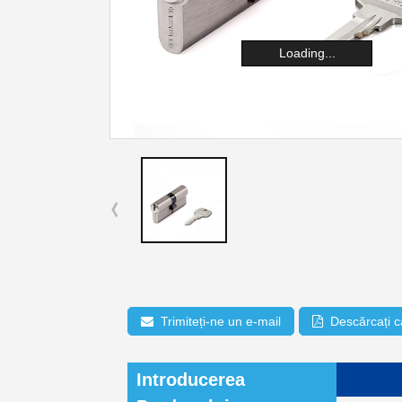
Loading...
Trimiteți-ne un e-mail
Descărcați 
Introducerea