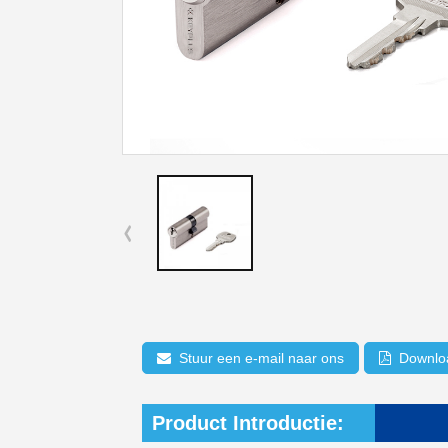
Stuur een e-mail naar ons
Downlo
Product Introductie: