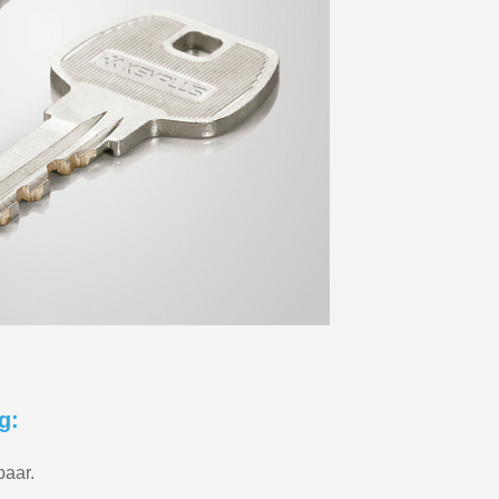
g:
baar.