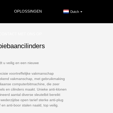
OPLOSSINGEN
Dutch
CONTACT MET ONS OP
piebaancilinders
t u veilig en een nieuwe
ecisie voortreffelijke vakmanschap
stekend vakmanschap, met gebruikmaking
liaanse computerbitmachine, die zeer
tels en cilinders maakt. Unieke anti-klonen
eerd aantal diverse sleutelbit bereikt
ederzijdse open tarief sterke anti-plug
en anti-boor stalen naald, top veilig.