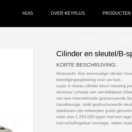
HUIS
OVER KEYPLUS
PRODUCTEN
NIEUWS
NEEM 
Cilinder en sleutel/B-s
KORTE BESCHRIJVING:
Huiswacht- Een eenvoudige cilinder houd
beveiligingsoplossing voor uw huis.
super b niveau cilinder keurt messing pr
structuur cohesie van wereldklasse.Uit
van een internationale geavanceerde Ita
nauwkeurige, strikt gestructureerde sleu
spiebanen zijn ontworpen gratis gecombin
meer dan 1.250.000 typen met een lage w
met schuifregelaar montage, stalen staaf 