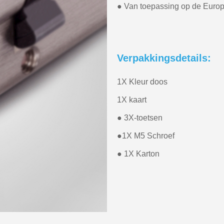
● Van toepassing op de Europ
Verpakkingsdetails:
1X Kleur doos
1X kaart
● 3X-toetsen
●1X M5 Schroef
● 1X Karton