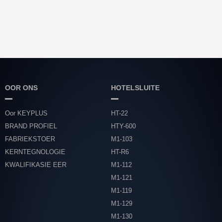
OOR ONS
HOTELSLUITE
Oor KEYPLUS
HT-22
BRAND PROFIEL
HTY-600
FABRIEKSTOER
M1-103
KERNTEGNOLOGIE
HT-R6
KWALIFIKASIE EER
M1-112
M1-121
M1-119
M1-129
M1-130