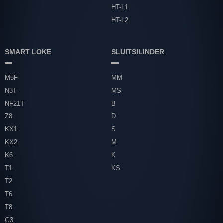
HT-L1
HT-L2
SMART LOKE
SLUITSILINDER
M5F
MM
N3T
MS
NF21T
B
Z8
D
KX1
S
KX2
M
K6
K
T1
KS
T2
T6
T8
G3