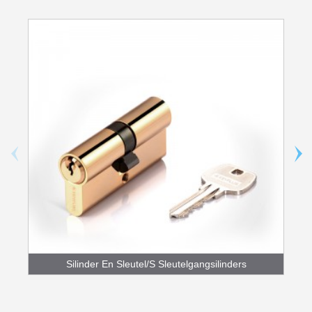
Silinder En Sleutel/S Sleutelgangsilinders