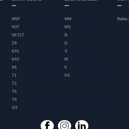
M5F
MM
Balita
N3T
MS
NF21T
B
Z8
D
KX1
S
KX2
M
K6
K
T1
KS
T2
T6
T8
G3