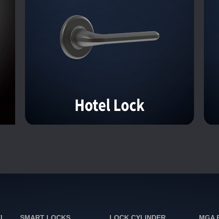
EL
SMART LOCKS
LOCK CYLINDER
MGA 