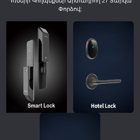
Դռների Կողպեքներ Արտադրող 27 Տարվա
Փորձով: