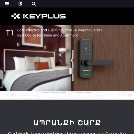
ԱՊՐԱՆՔԻ ՇԱՐՔ