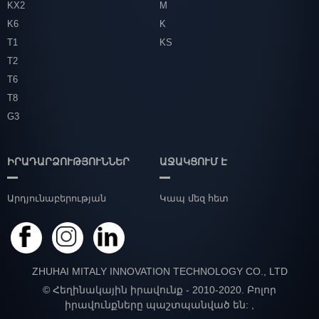
KX2
M
K6
K
T1
KS
T2
T6
T8
G3
ԻՐԱԴԱՐՁՈՒԹՅՈՒՆՆԵՐ
ԱՋԱԿՑՈՒՄ Է
Արդյունաբերության
Կապ մեզ հետ
նորություններ
ZHUHAI MITALY INNOVATION TECHNOLOGY CO., LTD
© Հեղինակային իրավունք - 2010-2020. Բոլոր
իրավունքները պաշտպանված են:
,