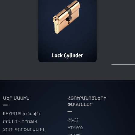
ՄԵՐ ՄԱՍԻՆ
ՀՅՈՒՐԱՆՈՑՆԵՐԻ
ՓԱԿԱՆՆԵՐ
KEYPLUS-ի մասին
ՀՏ-22
ԲՐԵՆԴԻ ՊՐՈՖԻԼ
HTY-600
ՏՈՒՐ ԳՈՐԾԱՐԱՆՈՎ