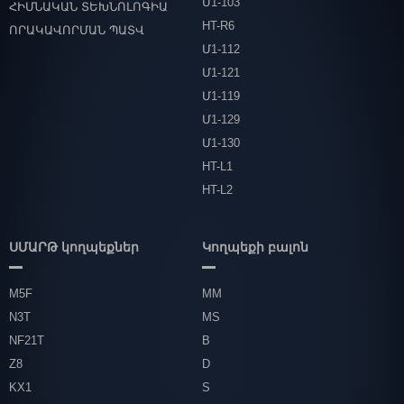
Մ1-103
ՀԻՄՆԱԿԱՆ ՏԵԽՆՈԼՈԳԻԱ
HT-R6
ՈՐԱԿԱՎՈՐՄԱՆ ՊԱՏՎ
Մ1-112
Մ1-121
Մ1-119
Մ1-129
Մ1-130
HT-L1
HT-L2
ՍՄԱՐԹ կողպեքներ
Կողպեքի բալոն
M5F
MM
N3T
MS
NF21T
B
Z8
D
KX1
S